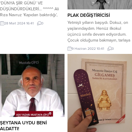
‘DÜNYA ŞİİR GÜNÜ’ VE
DÜŞÜNDÜRDÜKLERİ… ^^^^^ Ali
PLAK DEĞİŞTİRİCİSİ
Rıza Navruz ‘Kapıdan baktırdığı’,
üstelik de ‘kazmayı küreği
Yetmişli yılların başıydı. Dokuz, on
28 Mart 2024 16:41
0
yaktırdığı’ içindir ki pek çok
yaşlarındaydım. Henüz ilkokul
insanımız tedirgindir Mart ayında.
üçüncü sınıfa devam ediyordum.
Fakat ben çok severim Mart ayını.
Çocuk olduğuma bakmayın, tarlaya
Belki de bu ayda ben, beni
girdim mi canavar gibi tütün
9 Haziran 2022 10:41
0
bulduğum içindir bu sevgimin
kırardım. Yani büyüklerim öyle
sebebi. Evet; ben olan Nevruz
söylerdi. “Şuna bak, elleri bile
vardır...
görünmüyor maşallah.” diye beni
gaza getirirlerdi. O yıl büyük
ablamız yeni evlenmişti. Onların
tarlasında tütün kırıyorduk. Herkes
mutluydu. Gelecekten
umutluyduk....
ŞEYTANA UYDU BENİ
ALDATTI!