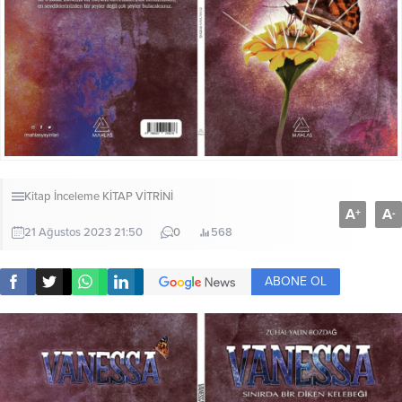
Kitap İnceleme
KİTAP VİTRİNİ
A
A
+
-
21 Ağustos 2023 21:50
0
568
ABONE OL