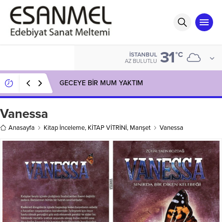
31
°C
İSTANBUL
AZ BULUTLU
GECEYE BİR MUM YAKTIM
Vanessa
Anasayfa
Kitap İnceleme
,
KİTAP VİTRİNİ
,
Manşet
Vanessa