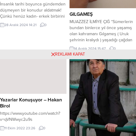
İnsanlık tarihi boyunca gündemden
düşmeyen bir konudur aldatmak!
GILGAMEŞ
Çünkü henüz kadın- erkek birbirini
MUAZZEZ İLMİYE ÇIĞ “Sümerlerin
tam anlamış değildir! “Kocam beni
28 Aralık 2024 14:21
0
bundan binlerce yıl önce yaşamış
aldattı, ben ne yapayım, bana
olan kahramanı Gılgameş ( Uruk
yapılanı ben de ona mı yapayım?”
şehrinin kralıydı ) yaşadığı çağdan
Böylesi can alıcı soruyu sormuştu,
itibaren yüzyıllar boyunca ağızdan
sahnede konuşmama devam
14 Aralık 2024 15:47
0
ağıza geçtikten sonra çivi yazısıyla
ederken… Kalabalığın bütün gözleri
REKLAMI KAPAT
destan halinde tabletlere yazılmıştır.
üstüne çevrilmişti ama umurunda
Kazılardan çıkarılan bu tabletlerin
değildi.. Hiçbir erkek bunu
kırıkları ve bozuklukları nedeniyle
yapamazdı…...
metnin birçok yerinde boşluklar
bulunmaktadır. Metnin %60 ı
eksiktir.” der....
Yazarlar Konuşuyor – Hakan
Birol
https://www.youtube.com/watch?
v=qVNWwyc2u9s
11 Ekim 2022 23:26
0