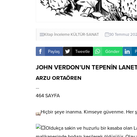
Kitap İnceleme
KÜLTÜR-SANAT
30 Temmuz 202
Paylaş
Tweetle
Gönder
P
JOHN VERDON’UN TEPENİN LANETİ
ARZU ORTAÖREN
…
464 SAYFA
Hiçbir şeye inanma. Kimseye güvenme. Her şe
Oldukça sakin ve huzurlu bir kasaba olan 
malikanesinde boğazı kesilerek öldürülür. Olay ye