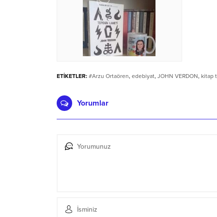
ETİKETLER:
#Arzu Ortaören
,
edebiyat
,
JOHN VERDON
,
kitap 
Yorumlar