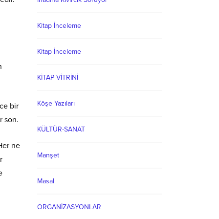
Kitap İnceleme
Kitap İnceleme
n
KİTAP VİTRİNİ
Köşe Yazıları
ce bir
r son.
KÜLTÜR-SANAT
Her ne
Manşet
r
e
Masal
ORGANİZASYONLAR