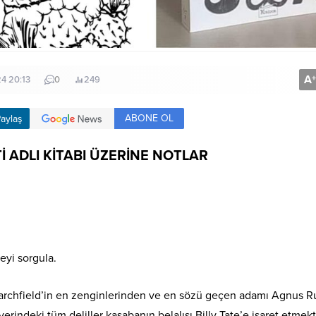
A
+
4 20:13
0
249
ABONE OL
aylaş
 ADLI KİTABI ÜZERİNE NOTLAR
yi sorgula.
Larchfield’in en zenginlerinden ve en sözü geçen adamı Agnus Ru
rindeki tüm deliller kasabanın belalısı Billy Tate’e işaret etmekt