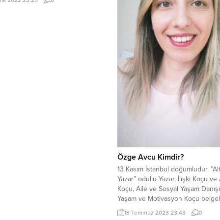
alık 2022 23:25
0
vlusuna çıktığımda Yerlerin
ginda Yağmurun yağdığını
rum Çünkü yağan yağmuru
rum Dışarısı nı hiç bilmiyorum
r dışarıda nasıl yaşarlar Çünkü
rada doğdum Burada
rum...
Özge Avcu Kimdir?
13 Kasım İstanbul doğumludur. ”Alt
Yazar” ödüllü Yazar, İlişki Koçu ve 
Koçu, Aile ve Sosyal Yaşam Danış
Yaşam ve Motivasyon Koçu belgel
sahiptir. NLP (Bilinçaltı Programlam
18 Temmuz 2023 23:43
0
Master Uygulayıcı ve EFT (Duygus