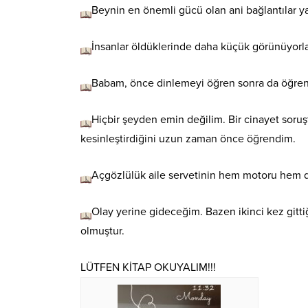
Beynin en önemli gücü olan ani bağlantılar ya
İnsanlar öldüklerinde daha küçük görünüyorlar
Babam, önce dinlemeyi öğren sonra da öğrenm
Hiçbir şeyden emin değilim. Bir cinayet soru
kesinleştirdiğini uzun zaman önce öğrendim.
Açgözlülük aile servetinin hem motoru hem de
Olay yerine gideceğim. Bazen ikinci kez gitti
olmuştur.
LÜTFEN KİTAP OKUYALIM!!!