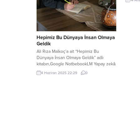
14 Ar
volta a
islandi
anlıyo
görmüyo
İnsanla
ben bu
Hepimiz Bu Dünyaya İnsan Olmaya
büyüyo
Geldik
Ali Rıza Malkoç’a ait “Hepimiz Bu
Dünyaya İnsan Olmaya Geldik” adlı
kitabın,Google NotbebookLM Yapay zekâ
programı yorumudur. Yapay zekâ da
4 Haziran 2025 22:29
0
sonuçta; insan duygu, düşünce,
deneyim, tahmin, öngörü ve
beklentilerinin ürünüdür. Bize sunduğu
ürünler; her ne kadar doğrudan insan
dokusu, kokusu, muhakeme, mukayese
ve vicdanını yansıtmasa da; ortaya çıkan
anlatımlar bizleri...