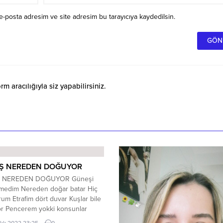
e-posta adresim ve site adresim bu tarayıcıya kaydedilsin.
 aracılığıyla siz yapabilirsiniz.
Ş NEREDEN DOĞUYOR
 NEREDEN DOĞUYOR Güneşi
rmedim Nereden doğar batar Hiç
rum Etrafim dört duvar Kuşlar bile
or Pencerem yokki konsunlar
un yağdığını görmüyorum Dışarı