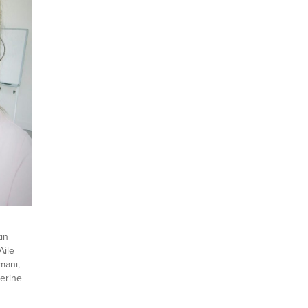
ın
Aile
manı,
erine
a)
al