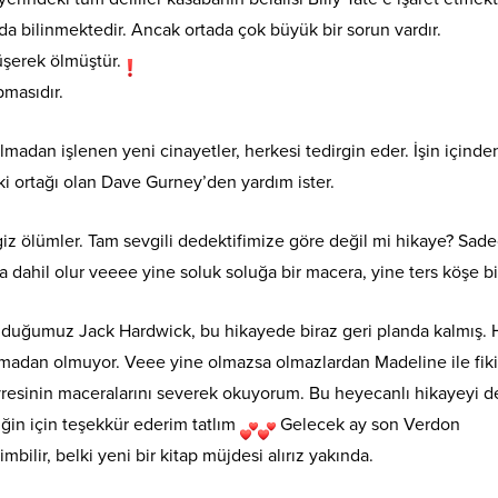
da bilinmektedir. Ancak ortada çok büyük bir sorun vardır.
düşerek ölmüştür.
pmasıdır.
lmadan işlenen yeni cinayetler, herkesi tedirgin eder. İşin içinde
 ortağı olan Dave Gurney’den yardım ister.
rengiz ölümler. Tam sevgili dedektifimize göre değil mi hikaye? Sade
a dahil olur veeee yine soluk soluğa bir macera, yine ters köşe bi
 olduğumuz Jack Hardwick, bu hikayede biraz geri planda kalmış. 
lmadan olmuyor. Veee yine olmazsa olmazlardan Madeline ile fiki
çevresinin maceralarını severek okuyorum. Bu heyecanlı hikayeyi d
iğin için teşekkür ederim tatlım
Gelecek ay son Verdon
lir, belki yeni bir kitap müjdesi alırız yakında.