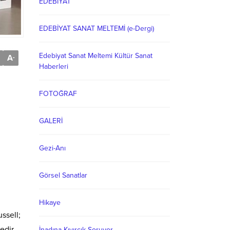
EDEBİYAT
EDEBİYAT SANAT MELTEMİ (e-Dergi)
Edebiyat Sanat Meltemi Kültür Sanat
A
-
Haberleri
FOTOĞRAF
GALERİ
Gezi-Anı
Görsel Sanatlar
Hikaye
ssell;
edir.
İnadına Kıvırcık Soruyor