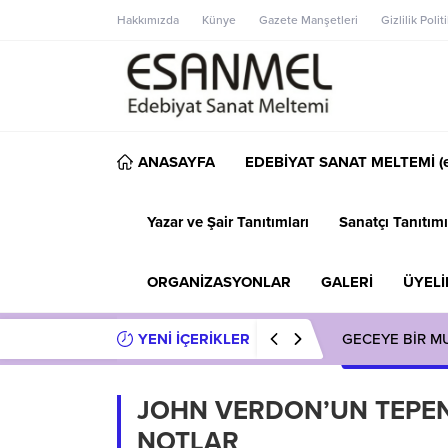
Hakkımızda
Künye
Gazete Manşetleri
Gizlilik Polit
ANASAYFA
EDEBİYAT SANAT MELTEMİ (e
Yazar ve Şair Tanıtımları
Sanatçı Tanıtımı
ORGANİZASYONLAR
GALERİ
ÜYELİ
YENİ İÇERİKLER
GECEYE BİR M
JOHN VERDON’UN TEPENİ
NOTLAR