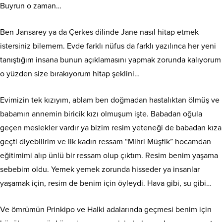
Buyrun o zaman…
Ben Jansarey ya da Çerkes dilinde Jane nasıl hitap etmek
istersiniz bilemem. Evde farklı nüfus da farklı yazılınca her yeni
tanıştığım insana bunun açıklamasını yapmak zorunda kalıyorum
o yüzden size bırakıyorum hitap şeklini…
Evimizin tek kızıyım, ablam ben doğmadan hastalıktan ölmüş ve
babamın annemin biricik kızı olmuşum işte. Babadan oğula
geçen meslekler vardır ya bizim resim yeteneği de babadan kıza
geçti diyebilirim ve ilk kadın ressam “Mihri Müşfik” hocamdan
eğitimimi alıp ünlü bir ressam olup çıktım. Resim benim yaşama
sebebim oldu. Yemek yemek zorunda hisseder ya insanlar
yaşamak için, resim de benim için öyleydi. Hava gibi, su gibi…
Ve ömrümün Prinkipo ve Halki adalarında geçmesi benim için