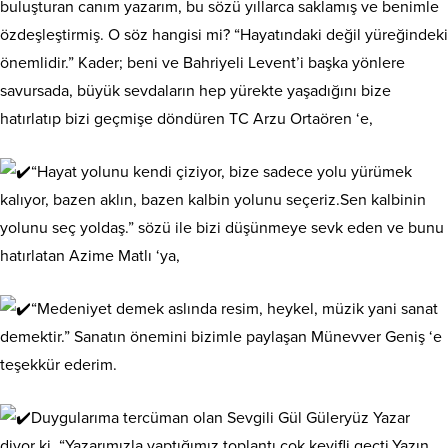
buluşturan canım yazarım, bu sözü yıllarca saklamış ve benimle
özdeşleştirmiş. O söz hangisi mi? “Hayatındaki değil yüreğindeki
önemlidir.” Kader; beni ve Bahriyeli Levent’i başka yönlere
savursada, büyük sevdaların hep yürekte yaşadığını bize
hatırlatıp bizi geçmişe döndüren TC Arzu Ortaören ‘e,
“Hayat yolunu kendi çiziyor, bize sadece yolu yürümek
kalıyor, bazen aklın, bazen kalbin yolunu seçeriz.Sen kalbinin
yolunu seç yoldaş.” sözü ile bizi düşünmeye sevk eden ve bunu
hatırlatan Azime Matlı ‘ya,
“Medeniyet demek aslında resim, heykel, müzik yani sanat
demektir.” Sanatın önemini bizimle paylaşan Münevver Geniş ‘e
teşekkür ederim.
Duygularıma tercüman olan Sevgili Gül Güleryüz Yazar
diyor ki, “Yazarımızla yaptığımız toplantı çok keyifli geçti.Yazın