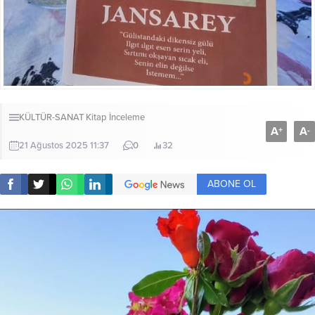
KÜLTÜR-SANAT
Kitap İnceleme
A
A
+
-
21 Ağustos 2025 11:37
0
32
ABONE OL