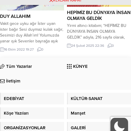
REKLAMI KAPAT
Ebru ile okuduk....
HEPİMİZ BU DÜNYAYA İNSAN
DUY ALLAHIM
OLMAYA GELDİK
Vakit gece uyku ağır İster uyan
Yirmi altıncı kitabım; “HEPİMİZ BU
ister bağır Sesi duymaz kulak sağır,
DÜNYAYA İNSAN OLMAYA
Sesimizi duy Allah’ım! Yolumuzda
GELDİK” adıyla, 216 sayfa olarak,
yanar ışık Sevenler bayrağa aşık
Gülnar Yayınları’ndan çıkmış olup
24 Şubat 2025 22:36
0
Deme bu işler karışık, Sesimizi duy
dağıtım ve satıştadır. Anlam, ahlâk,
16 Ekim 2022 19:27
0
Allah’ım! Çölde gezen yalnız tilki
refah, yöntem ve adalet arayışı için;
Sesi duyar birgün belki Sonuç değil
hem bireysel hem toplumsal yol
bunlar ilki, Sesimizi duy Allah’ım!
Tüm Yazarlar
KÜNYE
haritası önerileri içermektedir. Kalp
Doğru söyler yanlış yazar Cuma
ve kafa aydınlanmasıyla; hem
değil bu...
kendimize hem de çevremize
İletişim
huzur ve güven aşılayarak, insani
yolculuğumuzu sürdürebiliriz....
EDEBİYAT
KÜLTÜR-SANAT
Köşe Yazıları
Manşet
ORGANİZASYONLAR
GALERİ