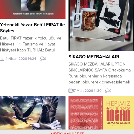
Anısı ve Aşk Bir Kar Tanesi
yapıtlarıyla tanınan öykü ve roman
yazarı Günhan Kuşkanat’ın anısını
yaşatmak için bu yıl ikincisi
Yetenekli Yazar Betül FIRAT ile
düzenlenen yarışma, roman
Söyleşi
dalındadır....
Betül FIRAT Yazarlık Yolculuğu ve
Hikayesi 1. Tanışma ve Hayat
Hikâyesi Kaan TURHAL: Betül
FIRAT kimdir? Bize kendinizden
ŞİKAGO MEZBAHALARI
14 Nisan 2026 14:24
0
bahseder misiniz? Betül FIRAT: Ben
ŞİKAGO MEZBAHALARIUPTON
Betül FIRAT. 1984 Amasya
SİNCLAİR400 SAYFA Ortakokuma
doğumluyum. Ziraat yüksek
Ruhu öldürenlerin karşısında
mühendisim. Yazar, şair, şarkı sözü
bedeni öldürerek cinayet işlemek
yazarı ve köşe yazarıyım. Aynı
nedir ki? Yazıldığı dönemden
17 Mart 2026 11:30
0
zamanda Edebiyat Sanat Meltemi
bugüne bütün dünyadaki emekçi
Genel Yayın Yönetmeniyim. Bana
sınıfların vahşi kapitalizme karşı
asla...
durumunu gözler önüne seren,
toplumcu gerçekçi akımın en
çarpıcı eserlerinden biridir deniyor
arka kapak yazısında ve biz bu
çarpıcı eseri sevgili Münevver ve