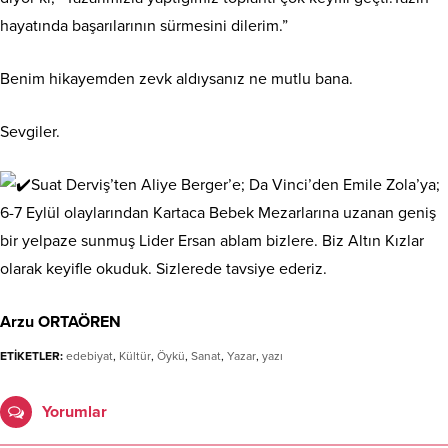
hayatında başarılarının sürmesini dilerim.”
Benim hikayemden zevk aldıysanız ne mutlu bana.
Sevgiler.
Suat Derviş’ten Aliye Berger’e; Da Vinci’den Emile Zola’ya;
6-7 Eylül olaylarından Kartaca Bebek Mezarlarına uzanan geniş
bir yelpaze sunmuş Lider Ersan ablam bizlere. Biz Altın Kızlar
olarak keyifle okuduk. Sizlerede tavsiye ederiz.
Arzu ORTAÖREN
ETİKETLER:
edebiyat
,
Kültür
,
Öykü
,
Sanat
,
Yazar
,
yazı
Yorumlar