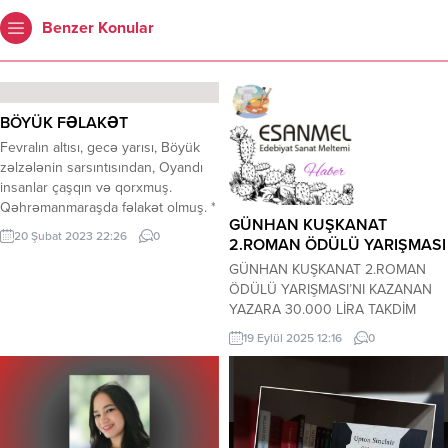
Benzer Konular
BÖYÜK FƏLAKƏT
Fevralın altısı, gecə yarısı, Böyük
zəlzələnin sarsıntısından, Oyandı
insanlar çaşqın və qorxmuş.
Qəhrəmanmaraşda fəlakət olmuş. *
GÜNHAN KUŞKANAT
Yüz ilin ən böyük fəlakətini, Yaşadı
20 Şubat 2023 22:26
0
2.ROMAN ÖDÜLÜ YARIŞMASI
Türkiyə bircə gecədə. Bir anda
dağıldı şəhərlərimiz, Yerlə yeksan
GÜNHAN KUŞKANAT 2.ROMAN
oldu tüm evlərimiz. * Bu gün qan
ÖDÜLÜ YARIŞMASI’NI KAZANAN
ağlayır torpaqlarımız, Evsiz,
YAZARA 30.000 LİRA TAKDİM
eşiksizdir qardaşlarımız. Dərdin
EDİLECEK.(SON İŞTİRAK TARİHİ.20
19 Eylül 2025 12:16
0
dərdimizdir, kədərimizdir. Demək ki,
EKİM 2025 PAZARTESİ)… KERİM
bu bizim...
ÖZBEKLER GAZETECİ-YAZAR-ŞAİR-
EDEBİYATÇI Kış Leylekleri-Kıyısız
Gemiler-Evvel Aşklar Masalı-Beni
Çocukluğumdan Öp-Hiç Kimsenin