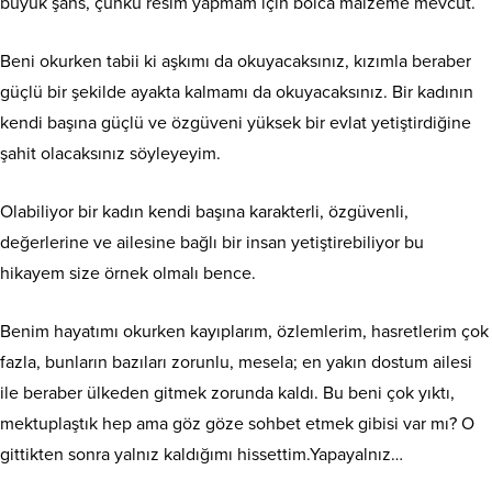
büyük şans, çünkü resim yapmam için bolca malzeme mevcut.
Beni okurken tabii ki aşkımı da okuyacaksınız, kızımla beraber
güçlü bir şekilde ayakta kalmamı da okuyacaksınız. Bir kadının
kendi başına güçlü ve özgüveni yüksek bir evlat yetiştirdiğine
şahit olacaksınız söyleyeyim.
Olabiliyor bir kadın kendi başına karakterli, özgüvenli,
değerlerine ve ailesine bağlı bir insan yetiştirebiliyor bu
hikayem size örnek olmalı bence.
Benim hayatımı okurken kayıplarım, özlemlerim, hasretlerim çok
fazla, bunların bazıları zorunlu, mesela; en yakın dostum ailesi
ile beraber ülkeden gitmek zorunda kaldı. Bu beni çok yıktı,
mektuplaştık hep ama göz göze sohbet etmek gibisi var mı? O
gittikten sonra yalnız kaldığımı hissettim.Yapayalnız…