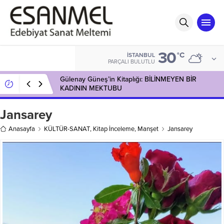
30
°C
İSTANBUL
PARÇALI BULUTLU
Gülenay Güneş’in Kitaplığı: BİLİNMEYEN BİR
KADININ MEKTUBU
Jansarey
Anasayfa
KÜLTÜR-SANAT
,
Kitap İnceleme
,
Manşet
Jansarey