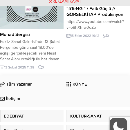
REKLAMI KAPAT
”Onur Konuğu” olarak yer alacağı
“öTeNGi” / Faik Güçlü //
program sırasında Hürdoğan
GÖRSELKİTAP Prodüksiyon
Aydoğdu bir slayt...
https://www.youtube.com/watch?
v=o8FXhfw0oZo
Monad Sergisi
15 Ekim 2022 19:12
0
Eskiiz Sanat Galerisi’nde 13 Şubat
Perşembe günü saat 18:00’de
açılışı gerçekleşecek Yeni Nesil
Sanat Alanı ortaklığı ile hazırlanan
“Monad” disiplinlerarası grup
13 Şubat 2025 11:38
0
sergisine tüm sanat severleri
bekliyoruz. ‘Monad, tekliği ve
bütünü içinde barındıran bir
Tüm Yazarlar
KÜNYE
kavramdır. Her şeyin özü,
parçaların birleşiminde saklıdır.
İletişim
İzmir’in önde gelen galerilerinden
EskiizSanat Galerisi’nde 13 Şubat- 1
Mart...
EDEBİYAT
KÜLTÜR-SANAT