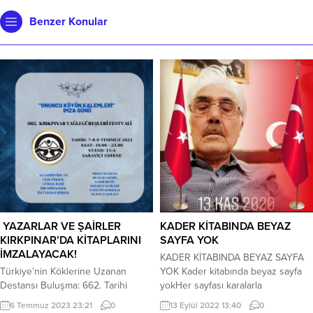
Benzer Konular
YAZARLAR VE ŞAİRLER
KADER KİTABINDA BEYAZ
KIRKPINAR’DA KİTAPLARINI
SAYFA YOK
İMZALAYACAK!
KADER KİTABINDA BEYAZ SAYFA
Türkiye’nin Köklerine Uzanan
YOK Kader kitabında beyaz sayfa
Destansı Buluşma: 662. Tarihi
yokHer sayfası karalarla
Kırkpınar Yağlı Güreşleri Başlıyor!
doludurArka bahçelerde acı keder
6 Temmuz 2023 23:21
0
13 Eylül 2022 13:40
0