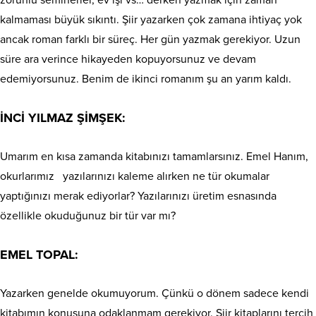
zorunlu seminerler, ev işi vs… derken yazmak için zaman
kalmaması büyük sıkıntı. Şiir yazarken çok zamana ihtiyaç yok
ancak roman farklı bir süreç. Her gün yazmak gerekiyor. Uzun
süre ara verince hikayeden kopuyorsunuz ve devam
edemiyorsunuz. Benim de ikinci romanım şu an yarım kaldı.
İNCİ YILMAZ ŞİMŞEK:
Umarım en kısa zamanda kitabınızı tamamlarsınız. Emel Hanım,
okurlarımız
yazılarınızı kaleme alırken ne tür okumalar
yaptığınızı merak ediyorlar? Yazılarınızı üretim esnasında
özellikle okuduğunuz bir tür var mı?
EMEL TOPAL:
Yazarken genelde okumuyorum. Çünkü o dönem sadece kendi
kitabımın konusuna odaklanmam gerekiyor. Şiir kitaplarını tercih