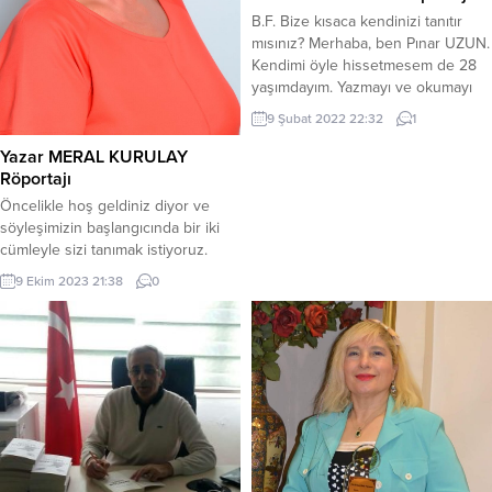
B.F. Bize kısaca kendinizi tanıtır
mısınız? Merhaba, ben Pınar UZUN.
Kendimi öyle hissetmesem de 28
yaşımdayım. Yazmayı ve okumayı
tutku edinmiş, bulduğu her
9 Şubat 2022 22:32
1
sessizlikte hayallerinde kaybolan
sıradan biriyim. B.F. Yazmaya nasıl
Yazar MERAL KURULAY
başladığınızdan ve ne kadar
Röportajı
zamandır yazdığınızdan bahseder
Öncelikle hoş geldiniz diyor ve
misiniz biraz? Tam olarak ne zaman
söyleşimizin başlangıcında bir iki
başladım, nasıl başladım bu
cümleyle sizi tanımak istiyoruz.
sorunun cevabını...
Meral Kurulay, eğitimci, yazar.
9 Ekim 2023 21:38
0
İstanbul Kadıköy doğumluyum.
Yabancı Diller Yüksek Okulu
Almanca bölümü mezunuyum. THY
ve MEB’ de çalıştım 2022 yılında
emekli oldum. Yazmaya nasıl
başladığınızdan ve ne kadar
zamandır yazdığınızdan bahseder
misiniz biraz? Klasik bir söylem...