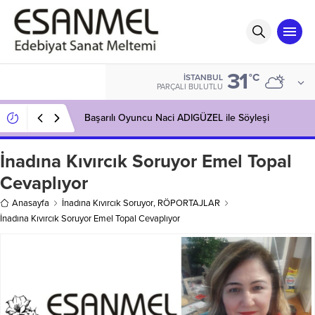
31
°C
İSTANBUL
PARÇALI BULUTLU
Başarılı Oyuncu Naci ADIGÜZEL ile Söyleşi
İnadına Kıvırcık Soruyor Emel Topal
Cevaplıyor
Anasayfa
İnadına Kıvırcık Soruyor
,
RÖPORTAJLAR
İnadına Kıvırcık Soruyor Emel Topal Cevaplıyor