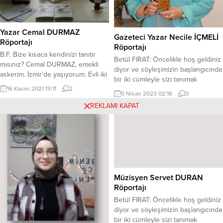
Yazar Cemal DURMAZ
Gazeteci Yazar Necile İÇMELİ
Röportajı
Röportajı
B.F. Bize kısaca kendinizi tanıtır
Betül FIRAT: Öncelikle hoş geldiniz
mısınız? Cemal DURMAZ, emekli
diyor ve söyleşimizin başlangıcında
askerim. İzmir’de yaşıyorum. Evli iki
bir iki cümleyle sizi tanımak
çocuk babasıyım. Son dört yılımı
istiyoruz. Necile İÇMELİ: Ben
16 Kasım 2021 13:11
2
5 Nisan 2023 02:16
0
Vicdanların Adaleti-Ergamalı
Necile İÇMELİ, evliyim. Bahar ve
Romanımı yazmak, kurgusunu
REKLAMI KAPAT
Berrin adında iki kızım var.
düzenlemekle geçirdim. Üç veya
Evlatlarımdan doğdukları günden
dört kitap olacak şekilde planladım.
İtibaren şükürlerim sonsuzdur
Dernek yönetimlerinde bulundum.
ayrıca yaşam ve gurur kaynağımdır;
Sokak hayvanlarını ve Kedileri çok
Dr. Bahar’la Ressam Berrin Kızlarım.
severim. Elimden geldiğince onlara
Okul hayatımın ilk yıllarından
bakmaya çalışırım. İlkses
itibaren en...
gazetesinde üç...
Müzisyen Servet DURAN
Röportajı
Betül FIRAT: Öncelikle hoş geldiniz
diyor ve söyleşimizin başlangıcında
bir iki cümleyle sizi tanımak