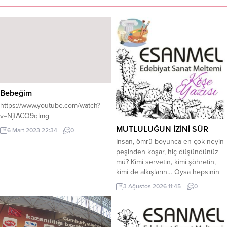
Bebeğim
https://www.youtube.com/watch?
v=NjfACO9qlmg
MUTLULUĞUN İZİNİ SÜR
6 Mart 2023 22:34
0
İnsan, ömrü boyunca en çok neyin
peşinden koşar, hiç düşündünüz
mü? Kimi servetin, kimi şöhretin,
kimi de alkışların… Oysa hepsinin
sonunda varmak istediği tek bir
3 Ağustos 2026 11:45
0
liman vardır: Mutluluk.Ne tuhaftır ki
mutluluğu hep uzağa yakıştırırız. Bir
sonraki maaşta, bir sonraki evde,
bir sonraki başarıda, belki de hiç