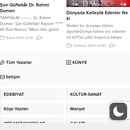
Şair-Güftekâr Dr. Rahmi
Duman
Dünyada Kalleşlik Edenler Ne
TANIYALIM ———- Dr. Rahmi
ki
Duman/ Şair-Güftekâr/ Kayseri ^^^^
Neden bu dünyaya köhne
Ali Rıza Navruz “Mest oldu gönül
diyorlarDünya köhne ise, edenler
gözlerini gördüğüm akşam Ömrüm
ne ki?Yüz yıllar boyunca kahpe
1 Şubat 2025 22:10
0
senin aşkınla helâk olsa da
diyorlarDünyada kahpelik edenler
2 Temmuz 2022 23:50
0
yanmam Zindan kesilir her bir ufuk,
ne ki? Acıları biz yarattık biz
senden uzaksam Zülfün beni
çektikSabır küpün biz doldurduk,
bağlar ve çeker her neye baksam”
biz döktükİkbal’i biz yaptık biz
Tüm Yazarlar
KÜNYE
Beste: Şerif İçli Güfte: Rahmi
boyun büktükHalada bu yolda
Duman Makam: Karcığar Bu gün
gidenler ne ki? Ne sözler dolanıp
itibariyle...
İletişim
durmakta dileGayretim boş, çabam
oldu nafileDost diyerek yüzüne
güle,güleDostun...
EDEBİYAT
KÜLTÜR-SANAT
Köşe Yazıları
Manşet
ORGANİZASYONLAR
GALERİ