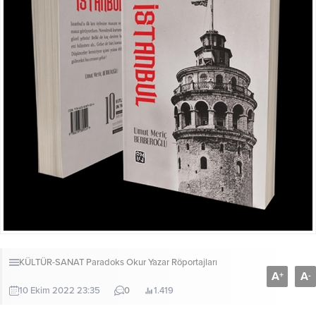
KÜLTÜR-SANAT
Paradoks Okur Yazar Röportajları
A
A
+
-
10 Ekim 2022 23:35
0
1.419