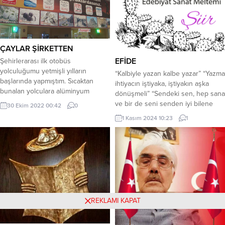
gelmeyecek “doğru zaman”ın
içinde…...
ÇAYLAR ŞİRKETTEN
EFİDE
Şehirlerarası ilk otobüs
yolculuğumu yetmişli yılların
“Kalbiyle yazan kalbe yazar” “Yazma
başlarında yapmıştım. Sıcaktan
ihtiyacın iştiyaka, iştiyakın aşka
bunalan yolculara alüminyum
dönüşmeli” “Sendeki sen, hep sana
kapaklı cam şişelerde Topçam
ve bir de seni senden iyi bilene
30 Ekim 2022 00:42
0
Madran suyu veriliyordu. İki saati
kalsın” (Ömer SEVİNÇGÜL)
1 Kasım 2024 10:23
1
geçen mesafelerde yol üzerindeki
Yaşanılanlar haddizatında olması
bir tesiste on dakika ihtiyaç molası
gerektiği gibi midir? Teslim mi
verilirdi. Otobüs mola yerine
olmak gerekir yazılan kadere
yanaşırken muavin “Otobüsümüz
yaşanılan hayata yoksa müdahale
falanca dinlenme tesislerinde on
mi etmek gerekir? Yetişemiyoruz
dakika ihtiyaç molası vermiştir.
zamana ve yapmak istediklerimize.
Çaylar şirketimizdendir” diye
Nedir bizi...
anons...
REKLAMI KAPAT