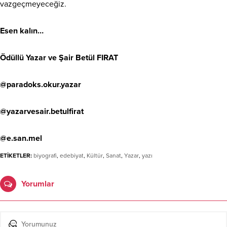
vazgeçmeyeceğiz.
Esen kalın…
Ödüllü Yazar ve Şair Betül FIRAT
@paradoks.okur.yazar
@yazarvesair.betulfirat
@e.san.mel
ETİKETLER:
biyografi
,
edebiyat
,
Kültür
,
Sanat
,
Yazar
,
yazı
Yorumlar