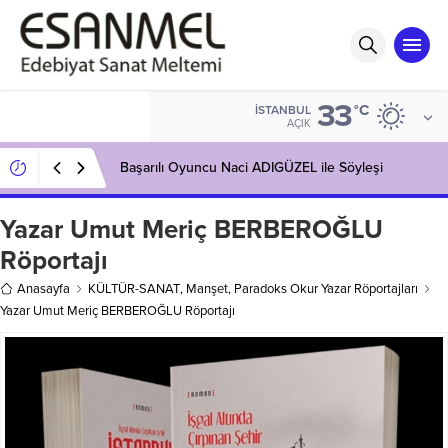
33
°C
İSTANBUL
AÇIK
Başarılı Oyuncu Naci ADIGÜZEL ile Söyleşi
Yazar Umut Meriç BERBEROĞLU
Röportajı
Anasayfa
KÜLTÜR-SANAT
,
Manşet
,
Paradoks Okur Yazar Röportajları
Yazar Umut Meriç BERBEROĞLU Röportajı