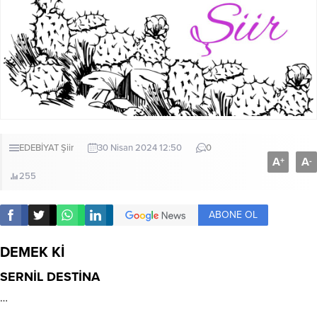
EDEBİYAT
Şiir
30 Nisan 2024 12:50
0
A
A
+
-
255
ABONE OL
DEMEK Kİ
SERNİL DESTİNA
…