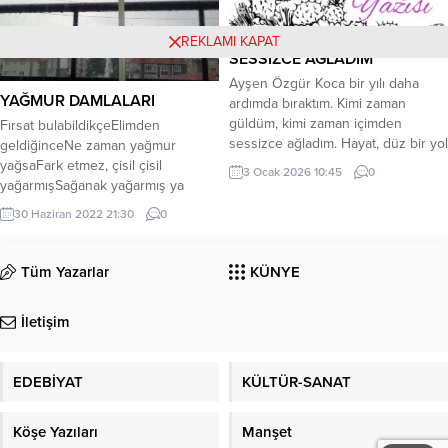
yaşamadım, vazgeçmek mümkün
mü, canıma ruh, olmuşken varlığı?
REKLAMI KAPAT
SESSİZCE AĞLADIM
Ayşen Özgür Koca bir yılı daha
YAĞMUR DAMLALARI
ardımda bıraktım. Kimi zaman
güldüm, kimi zaman içimden
Fırsat bulabildikçeElimden
sessizce ağladım. Hayat, düz bir yol
geldiğinceNe zaman yağmur
değildi. İnişleriyle çıkışlarıyla insanı
yağsaFark etmez, çisil çisil
3 Ocak 2026 10:45
0
sınayan uzun bir yolculuktu.
yağarmışSağanak yağarmış ya
Kaybettiklerim oldu. Dostlarımı,
daAldırmadan gök
30 Haziran 2022 21:30
0
yakınlarımı yitirdim. Yüreğimde
gürültüsüneÇayımı, kahvemi elime
derin boşluklar açıldı. Ameliyat
alıpÇıkıp oturuyorum balkonaBir
kapılarında bekledim. Canımdan
huzur doluyor içimeYağan yağmurla
Tüm Yazarlar
KÜNYE
parçaların başında dualar
birlikte “Rabb’im felaketlerden
ettim. Güzel olaylar da olmuştu.
korusun”Diye dualar ederken bir
İletişim
Mesela oğlum...
yandanTekrar tekrar
şükrederimYüce Allah’ın
rahmetineYağan her yağmur
EDEBİYAT
KÜLTÜR-SANAT
damlasındaYüreğime düşen
huzurun her zerresineSonsuz bir
dinginlik çöker üstümeBir kez daha
Köşe Yazıları
Manşet
şükrederim...