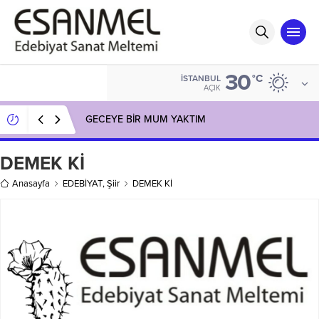
30
°C
İSTANBUL
AÇIK
GECEYE BİR MUM YAKTIM
DEMEK Kİ
Anasayfa
EDEBİYAT
,
Şiir
DEMEK Kİ