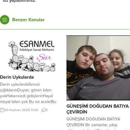
siz yapabilirsiniz.
Benzer Konular
Derin Uykularda
Derin uykulardaSessiz
çığlıklarımDuyan, gören bilen
yokHabersizdi gidişlerinHayal
meyal bilen yok Bu ne acele!Bu
GÜNEŞİMİ DOĞUDAN BATIYA
nasıl meseleGelipte gitmeEzipte
20 Haziran 2025 11:30
0
ÇEVİRDİN
geçmeİçine sıçıpta etmeEtme gayrı
ayrılık etme… Ah ahhhhArtıkYıkık bir
GÜNEŞİMİ DOĞUDAN BATIYA
viraneyimYolu olmayanBir
ÇEVİRDİN Bir zamanlar, yıkıp