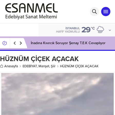
29
°C
İSTANBUL
HAFIF YAĞMURLU
İnadına Kıvırcık Soruyor Şenay T.E.K Cevaplıyor
HÜZNÜM ÇİÇEK AÇACAK
Anasayfa
EDEBİYAT
,
Manşet
,
Şiir
HÜZNÜM ÇİÇEK AÇACAK