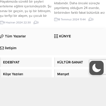
Hayatımızda sürekli bir şeyleri
ve Araştırma Merkezi (VEKAM),
kitabımdır. Daha önceki süreçte
erteleme eğilimi içerisindeyizdir. Şu
Koleksiyoncular Derneği...
yayınlamış olduğum 24 eserde,
sınav bir geçsin, şu işi bir bitireyim,
birbirinden farklı fakat bütünlük arz
şu terfiyi bir alayım, şu çocuk bir
eden konulara odaklandım. Bu
18 Temmuz 2024 11:44
0
büyüsün gibi birçok bahanelerden
konu ve alanlar ise; bilim, kültür,
9 Haziran 2024 22:30
0
sonra “işte o zaman hayat
sanat, anı, deneme, roman, öykü,
başlayacak” … Oysa hayat şu,
edebiyat, müzik, şiir, felsefe, mantık,
bunun içerisinde saklı değildir.
Tüm Yazarlar
KÜNYE
sosyoloji, psikoloji, tarımsal ve
Bahanelerin arkasına sığınmakla
endüstriyel üretim, genel hukuk,
hayat başlamaz… Fakat fark ettim ki,
demokrasi ve adalet özlemi,
İletişim
hayat...
yönetim...
EDEBİYAT
KÜLTÜR-SANAT
Köşe Yazıları
Manşet
ORGANİZASYONLAR
GALERİ
Gazete Manşetleri
Sitene Ekle