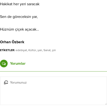
Hakikat her yeri saracak
Sen de göreceksin yar,
Hüznüm çiçek açacak…
Orhan Özberk
ETİKETLER:
edebiyat
,
Kültür
,
şair
,
Sanat
,
şiir
Yorumlar