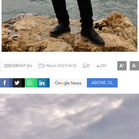
A
A
+
-
EDEBİYAT
Şiir
2 Nisan 2023 16:12
0
281
ABONE OL