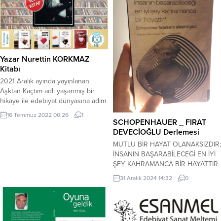
Yazar Nurettin KORKMAZ
Kitabı
2021 Aralık ayında yayınlanan
Aşktan Kaçtım adlı yaşanmış bir
hikaye ile edebiyat dünyasına adım
attım. Ve bildiğim kadarıyla
16 Temmuz 2022 00:26
1
ülkemizde ilk kez aynı hikayeyi
SCHOPENHAUER _ FIRAT
konuşmalar / olaylar aynı kalmak
DEVECİOĞLU Derlemesi
üzere duygu ve düşünce
MUTLU BİR HAYAT OLANAKSIZDIR;
bölümlerini ayrı ayrı yazarak bu
İNSANIN BAŞARABİLECEĞİ EN İYİ
hikayeyi Aşktan Yandım adıyla da
ŞEY KAHRAMANCA BİR HAYATTIR.
erkek kahramanın gözünden
SCHOPENHAUER _ FIRAT
31 Aralık 2024 14:32
0
anlattım. Aşktan Kaçtım hikayeyi
DEVECİOĞLU derlemesi… Kişisel
kadının...
gelişim kitaplarında öngörülen ve
dayatılan ‘hayallerin peşinden
gidilmesi’ konusunu tamamen