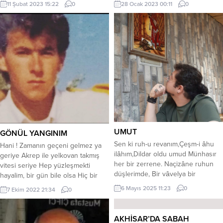
11 Şubat 2023 15:22
0
28 Ocak 2023 00:11
0
okunmayan, bizim de okumadığımız
şairleri, sanatçıları, onların üçüncü
sınıf eserlerini öğrencilerimize
öğretmeye, ezberletmeye
çalışıyoruz. Bunda sınavların
öğrencinin hayatında çok önemli
bir yere sahip olmasının payı
büyük. Çok uzak bile olsa sınavda
çıkma ihtimalini...
UMUT
GÖNÜL YANGINIM
Sen ki ruh-u revanım,Çeşm-i âhu
Hani ! Zamanın geçeni gelmez ya
ilâhım,Dildar oldu umud Münhasır
geriye Akrep ile yelkovan takmış
her bir zerrene. Naçizâne ruhun
vitesi seriye Hep yüzleşmekti
düşlerimde, Bir vâvelya bir
hayalim, bir gün bile olsa Hiç bir
melâl.Hey efulim,
şahsi,nefsi menfaat gütmedim oysa
6 Mayıs 2025 11:23
0
7 Ekim 2022 21:34
0
mehlikâm,Tanrıdan
Hep bekledim ben,bir gün elbet
lütufum.Elemkârâne bir şekilde
gelir diye Madem
Mihman oldun gönlüme,
gelmeyecektin,niye beklettin niye
AKHİSAR’DA SABAH