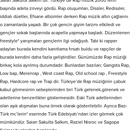
Saian Sakulta Salkım’dır. Türkiye’de Rap müzik 2000’lerin
başında adeta zirveyi gördü. Rap oluşumları, Dissler, Redissler,
iddialı düetler, Efsane albümler derken Rap müzik altın çağlarını
o zamanlarda yaşadı. Bir çok gencin giyim tarzını etkiledi ve
gençler sokak başlarında acapella yapmaya başladı. Düzenlenen
freestyle* yarışmaları gençlerin ilgi odağıydı. Tabi ki rapper
adayları burada kendini kanıtlama fırsatı buldu ve rapçiler de
burada kendini daha fazla geliştirdiler. Günümüzde Rap müziği
birkaç kola ayrılmış durumdadır. Bunlardan bazıları; Gangsta Rap,
Low bap, Merenrap , West coast Rap, Old school rap , Freestyle
Rap, Hardcore rap ve Trap dir. Türkiye’de Rap müziğinin çabuk
kabul görmesinin sebeplerinden biri Türk gelenek,görenek ve
adetlerine benzerlikler göstermesidir. Eski Türk adetlerinden
olan aşık atışmaları buna örnek olarak gösterilebilir. Ayrıca Bazı
Türk mc’lerin* eserinde Türk Edebiyatı’ndan izler görmek çok
mümkündür. Saian Sakulta Salkım, Raziel Nisroc ve Sagopa