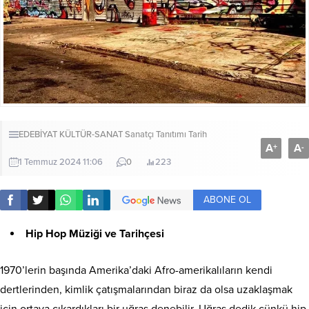
EDEBİYAT
KÜLTÜR-SANAT
Sanatçı Tanıtımı
Tarih
A
A
+
-
1 Temmuz 2024 11:06
0
223
ABONE OL
Hip Hop Müziği ve Tarihçesi
1970’lerin başında Amerika’daki Afro-amerikalıların kendi
dertlerinden, kimlik çatışmalarından biraz da olsa uzaklaşmak
için ortaya çıkardıkları bir uğraş denebilir. Uğraş dedik çünkü hip