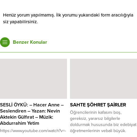
Henüz yorum yapılmamış. İlk yorumu yukarıdaki form aracılığıyla
siz yapabilirsiniz.
Benzer Konular
SESLİ ÖYKÜ: – Hacer Anne –
SAHTE ŞÖHRET ŞAİRLER
Seslendiren – Yazan: Nevin
Öğrencilerinin kafasını boş,
Aktekin Gülfırat – Müzik:
gereksiz, yararsız bilgilerle
Abdurrahim Yetim
doldurmak hususunda biz edebiyat
https://www.youtube.com/watch?v=-
öğretmenlerinin vebali büyük.
V0qHJEPcZc
Kendi devrinde bile bilinmeyen,