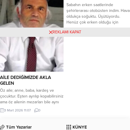
Müptelâyım gözlerinin rengine,Bir
Son demi bekleme, vuslat ile gel bir
Sabahın erken saatlerinde
visal bir umud.Yusufum,
göreyim Sonra ben yalnız, yine bir...
şehirlerarası otobüsten indim. Hava
züleyhamGönlümün, aklımın
oldukça soğuktu. Üşütüyordu.
padişahı, Canımın canı, rûhum, şûh-
Henüz çok erken olduğu için
i şenimNamütenahi düşlerimin
şehiriçi dolmuşlar çalışmaya
perestişi.Umut Çetinbaş
11 Aralık 2022 22:07
0
REKLAMI KAPAT
başlamamışlardı. Çantamı omuzuma
asarak, çaresiz şehir merkezine
doğru yürümeye başladım.
Sokaklar tenha ve ıssızdı. Sadece,
üzerinde “Servis Bekleme Noktası”
yazılı duraklarda bazı insanlar
görünüyordu. Muhtemelen il
merkezindeki büyük fabrikalara
AİLE DEDİĞİMİZDE AKLA
gitmek için servis...
GELEN
Öz aile; anne, baba, kardeş ve
çocuktur. Eşten ayrılıp kopabilirsiniz
ama öz ailenin mezarları bile aynı
yerdedir. * Evlilik, romantizm ve
3 Mart 2026 11:07
0
sosyal bağ olarak gelişebilir. Yol
arkadaşlığı demek, maddi
imkanların varlığıyla yapılan her şey
Tüm Yazarlar
KÜNYE