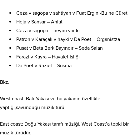
Ceza v sagopa v sahtiyan v Fuat Ergin -Bu ne Cüret
Heja v Sansar – Anlat
Ceza v sagopa – neyim var ki
Patron v Karaçalı v hayki v Da Poet – Organistza
Pusat v Beta Berk Bayındır – Seda Saian
Farazi v Kayra – Hayalet Islığı
Da Poet v Raziel – Susma
Bkz.
West coast: Batı Yakası ve bu yakanın özellikle
yaptığı,savunduğu müzik türü.
East coast: Doğu Yakası tarafı müziği. West Coast’a tepki bir
müzik türüdür.