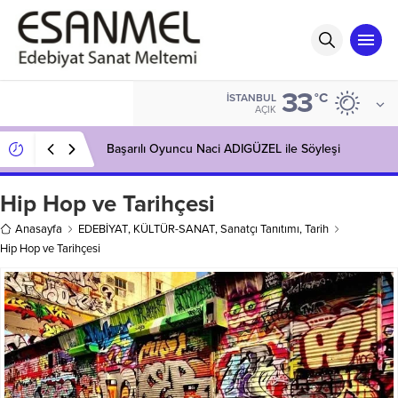
33
°C
İSTANBUL
AÇIK
Başarılı Oyuncu Naci ADIGÜZEL ile Söyleşi
Hip Hop ve Tarihçesi
Anasayfa
EDEBİYAT
,
KÜLTÜR-SANAT
,
Sanatçı Tanıtımı
,
Tarih
Hip Hop ve Tarihçesi