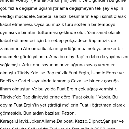
African Poetry “( Ritmik Afrika şiiri) denir. Ve o günden bu güne
çok fazla değişime uğramıştır ama değişmeyen tek şey Rap’in
verdiği mücadele. Sebebi ise bazı kesimlerin Rap’ı sanat olarak
kabul etmemesi. Oysa bu müzik türü sözlerin bir tempoya
uyması ve bir ritim tutturması şeklinde olur. Yani sanat olarak
kabul edilmemesi için bir sebep yok,sadece Rap müzik de
zamanında Afroamerikalıların gördüğü muameleye benzer bir
muamele gördü yıllarca. Ama bu olay Rap’in daha da yayılmasını
sağlamıştı. Artık onu savunanlar ve uğruna savaş verenler
olmuştu.Türkiye’de ise Rap müzik Fuat Ergin, İslamic Force ve
BoeB ve Cartel sayesinde tanınmış Ceza ise bir çok çocuğa
ilham olmuştur. Ve bu yolda Fuat Ergin çok uğraş vermiştir.
Türkiye’de Rap dinleyicilerine göre “Fuat okulu ” Vardır. Bu
deyim Fuat Ergin’in yetiştirdiği mc’lerin Fuat’ı öğretmen olarak
görmesidir. Bunlardan bazıları; Patron,
Karaçalı,Hayki,Joker,Allame,Da poet, Kezzo,Dipnot,Şanışer ve