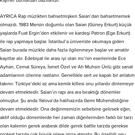
Kajmer bunlardan bazılarıdır.
AYRICA Rap müzikten bahsetmişken Saian’dan bahsetmemek
olmazdı. 1983 Mersin doğumlu olan Saian (Güney Erkurt) küçük
yaşlarda Fuat Ergin’den etkilenir ve kardeşi Patron (Ege Erkurt)
ile rap yapmaya başlar. İstanbul’a üniveriste okumaya giden
Saian burada müzikle daha fazla ilgilenmeye başlar ve amatör
kayıtlar alır. Edebiyat ile arası iyi olan mc’nin eserlerinde Ece
Ayhan, Cemal Süreya, İsmet Özel ve Ah Muhsin Ünlü gibi sanat
adamlarının izlerine rastlanır. Genellikle sert ve kapalı bir anlatım
takınır. Türkiye’deki az ama kemik kitlesi onu yıllardır dinlemeye
devam etmektedir. Saian’ın rapı ara ara bıraktığı dönemler
olmuştur. Şu anda Yalova’da halihazırda Gemi Mühendisliğine
devam etmektedir. Ona değinmemizin sebebine gelirsek eğer,
aktif olduğu dönemlerde her zaman diğerlerinden farklı bir tarzı
olan kalemin gerek arabesk dilde gerek battle tarzda gerekse
protest tarzda çok büyük işlere imza atmıştır. Bu özelliği onu