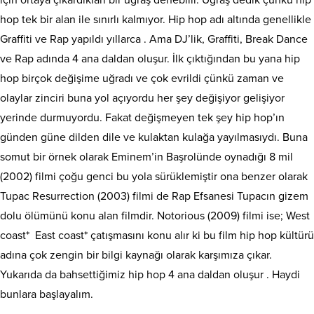
hop tek bir alan ile sınırlı kalmıyor. Hip hop adı altında genellikle
Graffiti ve Rap yapıldı yıllarca . Ama DJ’lik, Graffiti, Break Dance
ve Rap adında 4 ana daldan oluşur. İlk çıktığından bu yana hip
hop birçok değişime uğradı ve çok evrildi çünkü zaman ve
olaylar zinciri buna yol açıyordu her şey değişiyor gelişiyor
yerinde durmuyordu. Fakat değişmeyen tek şey hip hop’ın
günden güne dilden dile ve kulaktan kulağa yayılmasıydı. Buna
somut bir örnek olarak Eminem’in Başrolünde oynadığı 8 mil
(2002) filmi çoğu genci bu yola sürüklemiştir ona benzer olarak
Tupac Resurrection (2003) filmi de Rap Efsanesi Tupacın gizem
dolu ölümünü konu alan filmdir. Notorious (2009) filmi ise; West
coast* East coast* çatışmasını konu alır ki bu film hip hop kültürü
adına çok zengin bir bilgi kaynağı olarak karşımıza çıkar.
Yukarıda da bahsettiğimiz hip hop 4 ana daldan oluşur . Haydi
bunlara başlayalım.