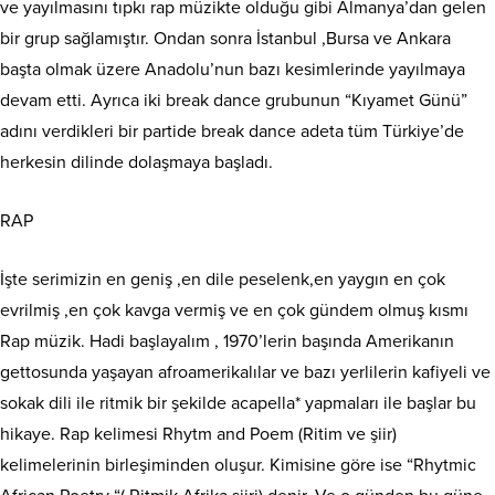
ve yayılmasını tıpkı rap müzikte olduğu gibi Almanya’dan gelen
bir grup sağlamıştır. Ondan sonra İstanbul ,Bursa ve Ankara
başta olmak üzere Anadolu’nun bazı kesimlerinde yayılmaya
devam etti. Ayrıca iki break dance grubunun “Kıyamet Günü”
adını verdikleri bir partide break dance adeta tüm Türkiye’de
herkesin dilinde dolaşmaya başladı.
RAP
İşte serimizin en geniş ,en dile peselenk,en yaygın en çok
evrilmiş ,en çok kavga vermiş ve en çok gündem olmuş kısmı
Rap müzik. Hadi başlayalım , 1970’lerin başında Amerikanın
gettosunda yaşayan afroamerikalılar ve bazı yerlilerin kafiyeli ve
sokak dili ile ritmik bir şekilde acapella* yapmaları ile başlar bu
hikaye. Rap kelimesi Rhytm and Poem (Ritim ve şiir)
kelimelerinin birleşiminden oluşur. Kimisine göre ise “Rhytmic