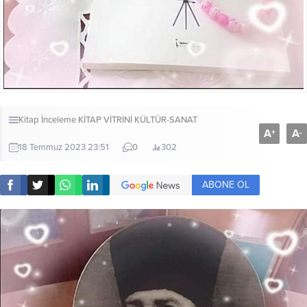
Kitap İnceleme
KİTAP VİTRİNİ
KÜLTÜR-SANAT
A
A
+
-
18 Temmuz 2023 23:51
0
302
ABONE OL