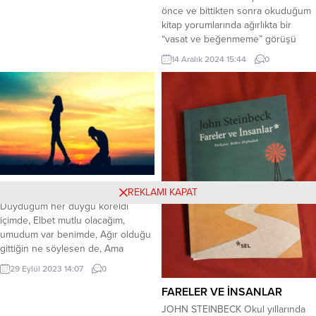
önce ve bittikten sonra okuduğum
kitap yorumlarında ağırlıkta bir
“vasat ve beğenmeme” görüşü
hakimdi. Tabii bu benim okuduğum
14 Aralık 2024 15:44
0
ilk Livaneli kitabı olduğu için olsa
gerek, herhangi beklentim veya
kriterim yoktu. Ben kitabı
beğenmedim diyemem ancak arka
kapakta bahsi geçen göçmen
meselesi ve kapitalist düzenin
getirdiği rant...
ACI
REKLAMI KAPAT
Duyduğum her duygu köreldi
içimde, Elbet mutlu olacağım,
umudum var benimde, Ağır olduğu
gittiğin ne söylesen de, Ama
unutma bu acı ikimize de yeter,
29 Eylül 2023 14:07
0
elbette, Ayrılmak zor geldi ikimize
de, Anılar yakıyor içimizi her saniye,
FARELER VE İNSANLAR
Ediyorum dua gel diye, Ama
JOHN STEINBECK Okul yıllarında