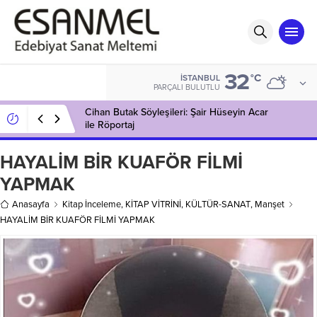
32
°C
İSTANBUL
PARÇALI BULUTLU
Cihan Butak Söyleşileri: Şair Hüseyin Acar
ile Röportaj
HAYALİM BİR KUAFÖR FİLMİ
YAPMAK
Anasayfa
Kitap İnceleme
,
KİTAP VİTRİNİ
,
KÜLTÜR-SANAT
,
Manşet
HAYALİM BİR KUAFÖR FİLMİ YAPMAK