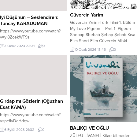
Güvercin Yarim
İyi Düşünün – Seslendiren:
Güvercin Yarim-Türk Filmi-1. Bölüm
Tuncay KARADUMAN
My Love Pigeon – Part 1 -Pigeon-
https://www.youtube.com/watch?
Shebap-Shebab-Şebap-Şebab-Kısa
v=yI8ZcekWT9s
Film-Short Film-Güvercin-Miski-
3 Ocak 2023 22:31
0
Kürenk-Drama-Sabuni
10 Ocak 2026 13:46
0
Girdap mı Gözlerin (Oğuzhan
Esat KAMA)
https://www.youtube.com/watch?
v=pcfIvDcHdqw
BALIKÇI VE OĞLU
6 Eylül 2023 21:32
0
ZÜLFÜ LİVANELİ Kitap bitmeden