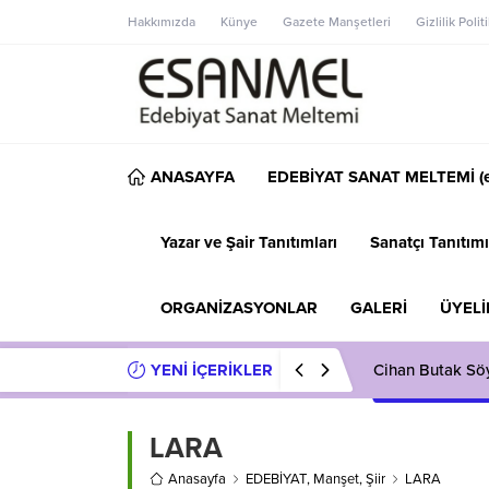
Hakkımızda
Künye
Gazete Manşetleri
Gizlilik Polit
ANASAYFA
EDEBİYAT SANAT MELTEMİ (e
Yazar ve Şair Tanıtımları
Sanatçı Tanıtımı
ORGANİZASYONLAR
GALERİ
ÜYELİ
YENİ İÇERİKLER
Cihan Butak Söyl
LARA
Anasayfa
EDEBİYAT
,
Manşet
,
Şiir
LARA