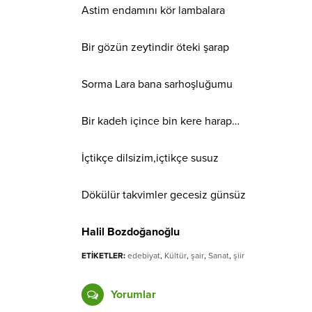
Astim endamını kör lambalara
Bir gözün zeytindir öteki şarap
Sorma Lara bana sarhoşluğumu
Bir kadeh içince bin kere harap…
İçtikçe dilsizim,içtikçe susuz
Dökülür takvimler gecesiz günsüz
Halil Bozdoğanoğlu
ETİKETLER:
edebiyat
,
Kültür
,
şair
,
Sanat
,
şiir
Yorumlar