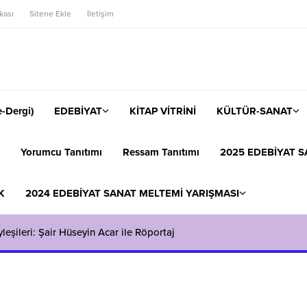
ikası
Sitene Ekle
İletişim
-Dergi)
EDEBİYAT
KİTAP VİTRİNİ
KÜLTÜR-SANAT
Yorumcu Tanıtımı
Ressam Tanıtımı
2025 EDEBİYAT S
K
2024 EDEBİYAT SANAT MELTEMİ YARIŞMASI
eşileri: Şair Hüseyin Acar ile Röportaj