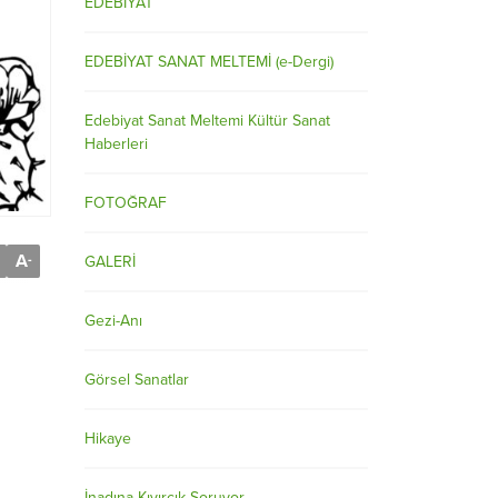
EDEBİYAT
EDEBİYAT SANAT MELTEMİ (e-Dergi)
Edebiyat Sanat Meltemi Kültür Sanat
Haberleri
FOTOĞRAF
A
-
GALERİ
Gezi-Anı
Görsel Sanatlar
Hikaye
İnadına Kıvırcık Soruyor