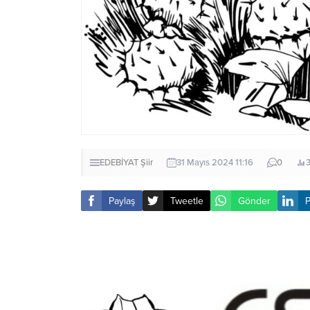
EDEBİYAT
Şiir
31 Mayıs 2024 11:16
0
Paylaş
Tweetle
Gönder
P