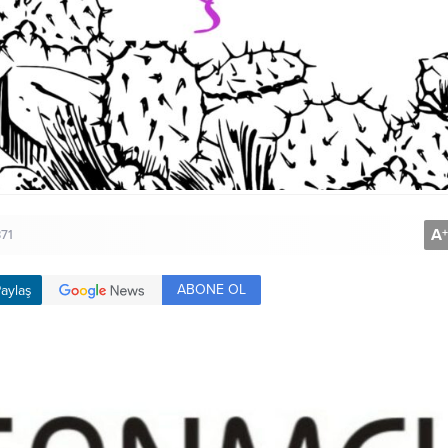
A
+
371
ABONE OL
aylaş