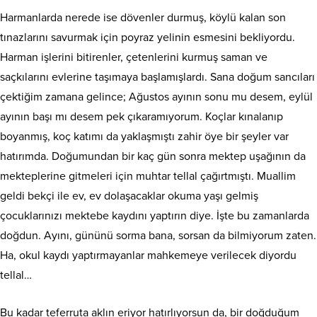
Harmanlarda nerede ise dövenler durmuş, köylü kalan son
tınazlarını savurmak için poyraz yelinin esmesini bekliyordu.
Harman işlerini bitirenler, çetenlerini kurmuş saman ve
saçkılarını evlerine taşımaya başlamışlardı. Sana doğum sancıları
çektiğim zamana gelince; Ağustos ayının sonu mu desem, eylül
ayının başı mı desem pek çıkaramıyorum. Koçlar kınalanıp
boyanmış, koç katımı da yaklaşmıştı zahir öye bir şeyler var
hatırımda. Doğumundan bir kaç gün sonra mektep uşağının da
mekteplerine gitmeleri için muhtar tellal çağırtmıştı. Muallim
geldi bekçi ile ev, ev dolaşacaklar okuma yaşı gelmiş
çocuklarınızı mektebe kaydını yaptırın diye. İşte bu zamanlarda
doğdun. Ayını, gününü sorma bana, sorsan da bilmiyorum zaten.
Ha, okul kaydı yaptırmayanlar mahkemeye verilecek diyordu
tellal…
Bu kadar teferruta aklın eriyor hatırlıyorsun da, bir doğduğum