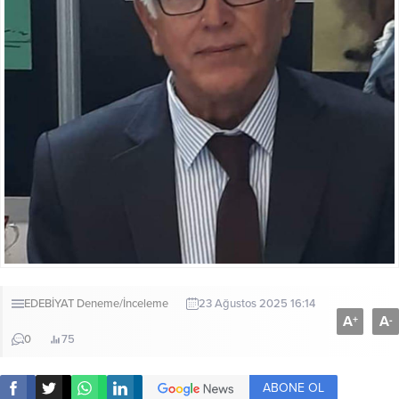
EDEBİYAT
Deneme/İnceleme
23 Ağustos 2025 16:14
A
A
+
-
0
75
ABONE OL