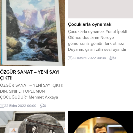
Çocuklarla oynamak
Çocuklarla oynamak Yusuf İpekli
Ölünce dostlarım Nereye
gömerseniz gömün fark etmez
Duyarım, çalan zilin sesi uyandırır
her sabah beni! Ölünce Nereye
22 Kasım 2022 00:34
0
gömerseniz gömün fark etmez
Oynarım çocuklarla saklambaç,
ÖZGÜR SANAT – YENİ SAYI
mendil kapmaca yağ satarım bal
ÇIKTI!
satarım! Ölünce Nereye
gömerseniz gömün fark etmez
ÖZGÜR SANAT – YENİ SAYI ÇIKTI!
Günaydın derim yürekten
DİN, SINIFLI TOPLUMUN
yoksulluğa, pasaklı siyah, sarı
ÇOCUĞUDUR* Mehmet Akkaya
tembel, tombula…...
Din de hukuk, ahlak ve felsefe
22 Ekim 2022 00:00
0
türünden bir zihinsel etkinliktir.
Ortaya çıkma koşulları benzerdir.
Marx, sosyal temel üzerinde yer
alan üstyapı kurumlarından söz
eder. Bu yapı içinde sanat, felsefe,