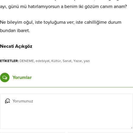
ayı, günü mü hatırlamıyorsun a benim iki gözüm canım anam?
Ne bileyim oğul, iste toyluğuma ver; iste cahilliğime durum
bundan ibaret.
Necati Açıkgöz
ETİKETLER:
DENEME
,
edebiyat
,
Kültür
,
Sanat
,
Yazar
,
yazı
Yorumlar