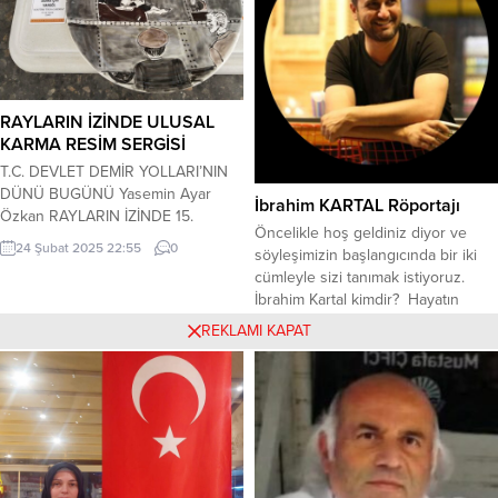
hukuk, ahlak, bilim gibi din de yer
almaktadır. Düşüncenin...
RAYLARIN İZİNDE ULUSAL
KARMA RESİM SERGİSİ
T.C. DEVLET DEMİR YOLLARI’NIN
DÜNÜ BUGÜNÜ Yasemin Ayar
İbrahim KARTAL Röportajı
Özkan RAYLARIN İZİNDE 15.
Öncelikle hoş geldiniz diyor ve
ULUSAL KARMA RESİM SERGİSİ
24 Şubat 2025 22:55
0
söyleşimizin başlangıcında bir iki
20-25 ŞUBAT 2025 20 Şubat
cümleyle sizi tanımak istiyoruz.
PERŞEMBE Akrilik Workshop 16.00
İbrahim Kartal kimdir? Hayatın
Rana SİRKECİOĞLU Tango
ortasında herkes gibi normal bir
Gösterisi Beytullah KARAKÖSE 18:3
REKLAMI KAPAT
19 Ağustos 2023 13:40
0
Anadolu çocuğuyken, sanatın
Açılış-Kokteyl 18.00 Sanat Ve
peşine takılıp kendi hakikatini
Yorumlar 19.00 Öğr. Gör. Sinan
arayan bir yolcu. Yazmaya nasıl
ÖĞÜT Kapanış 21:00 Arife DÜZ
başladığınızdan ve ne kadar
Ayşe Tümay GÜMÜŞ Ayşegül...
zamandır yazdığınızdan bahseder
misiniz biraz? İlkokul yıllarında
başladığım dünyayı ve hayatı ifade...