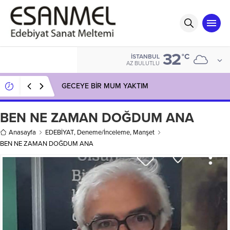
32
°C
İSTANBUL
AZ BULUTLU
GECEYE BİR MUM YAKTIM
BEN NE ZAMAN DOĞDUM ANA
Anasayfa
EDEBİYAT
,
Deneme/İnceleme
,
Manşet
BEN NE ZAMAN DOĞDUM ANA