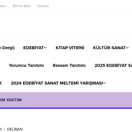
ikası
Sitene Ekle
İletişim
-Dergi)
EDEBİYAT
KİTAP VİTRİNİ
KÜLTÜR-SANAT
Yorumcu Tanıtımı
Ressam Tanıtımı
2025 EDEBİYAT S
K
2024 EDEBİYAT SANAT MELTEMİ YARIŞMASI
UM YAKTIM
t
DELİBAN