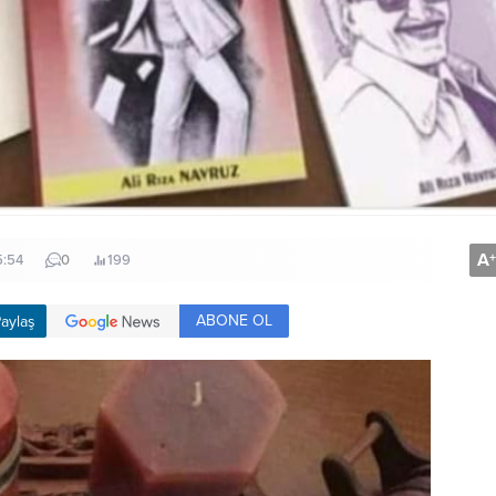
A
+
5:54
0
199
ABONE OL
aylaş