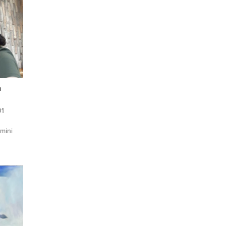
n
01
imini
da
Fen-
nden
ini
i”
dı. Aynı
arak