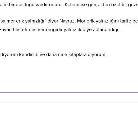
adim bir dostluğu vardır onun… Kalemi ise gerçekten özeldir, güz
 olsa mor erik yalnızlığı” diyor Navruz. Mor erik yalnızlığını tarife 
zayan hasretin esmer rengidir yalnızlık diye adlandırdığı,
k ediyorum kendisini ve daha nice kitaplara diyorum.