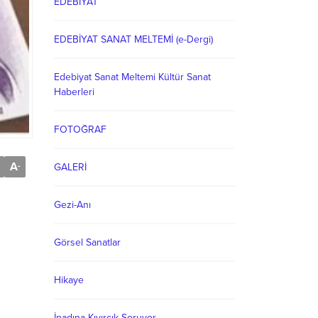
EDEBİYAT
EDEBİYAT SANAT MELTEMİ (e-Dergi)
Edebiyat Sanat Meltemi Kültür Sanat
Haberleri
FOTOĞRAF
A
-
GALERİ
Gezi-Anı
Görsel Sanatlar
Hikaye
İnadına Kıvırcık Soruyor