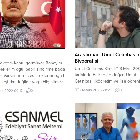
Araştırmacı Umut Çetinbaş’ı
Biyografisi
dilekçem kabul görmüyor Babayım
Umut Çetinbaş Kimdir? 8 Mart 20
beklerim oğul Sabır zincirime bakla
tarihinde Edirne’de doğan Umut
r Varsın hep uzasın eklerim oğu l
Çetinbaş, ilköğretim ve lise öğren
leştirim değildir yargı Hiç bitmez
Tekirdağ’da tamamladı. 2024 yılın
z bende ki kaygı Hayat tecrübeme
2 Mayıs 2025 21:59
0
im 2022 00:17
0
Bilecik Şeyh Edebali Üniversitesi 
k saygı İstemek de benim haklarım
Edebiyat Fakültesi Tarih Bölümü’
ılsa da yüreklerde yaralar Sanma
mezun olan Çetinbaş, lisans eğitim
nlar bizi aralar Sürülse yüzüne
“Bilim Tarihi’nin Akademik Hüviyet
aralar...
başlıklı mezuniyet teziyle tamamla
yıl pedagojik formasyon eğitimi al
tarih öğretmeni unvanını aldı....