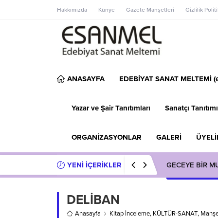
Hakkımızda
Künye
Gazete Manşetleri
Gizlilik Polit
ANASAYFA
EDEBİYAT SANAT MELTEMİ (e
Yazar ve Şair Tanıtımları
Sanatçı Tanıtımı
ORGANİZASYONLAR
GALERİ
ÜYELİ
YENİ İÇERİKLER
GECEYE BİR M
DELİBAN
Anasayfa
Kitap İnceleme
,
KÜLTÜR-SANAT
,
Manşe