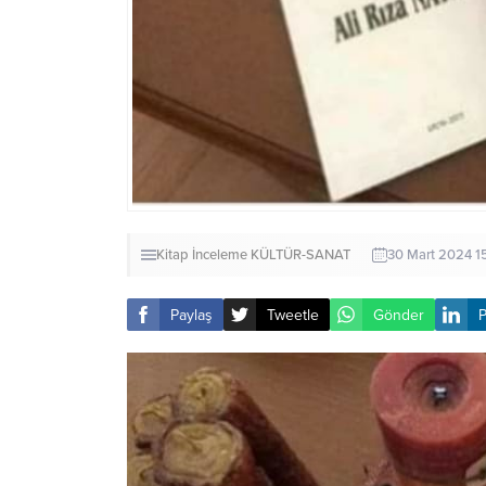
Kitap İnceleme
KÜLTÜR-SANAT
30 Mart 2024 1
Paylaş
Tweetle
Gönder
P