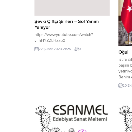
Şevki Çiftçi Şiirleri – Sol Yanım
Yanıyor
https://www.youtube.com/watch?
v=hHYZZLHzap0
22 Şubat 2023 21:25
0
Oğul
İstifa 
başını 
yetmiyo
Benim e
biteme
20 Ek
birazcı
oğul Aç
ki soru
çirkef k