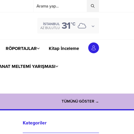
31
°C
İSTANBUL
AZ BULUTLU
RÖPORTAJLAR
Kitap İnceleme
ANAT MELTEMİ YARIŞMASI
TÜMÜNÜ GÖSTER →
Kategoriler