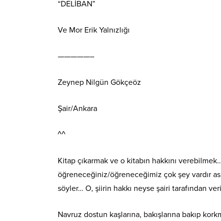
“DELİBAN”
Ve Mor Erik Yalnızlığı
—————–
Zeynep Nilgün Gökçeöz
Şair/Ankara
^^
Kitap çıkarmak ve o kitabın hakkını verebilmek…
öğreneceğiniz/öğreneceğimiz çok şey vardır aslı
söyler… O, şiirin hakkı neyse şairi tarafından veril
Navruz dostun kaşlarına, bakışlarına bakıp kork