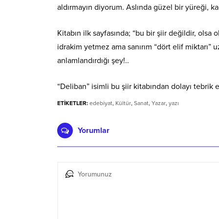
aldırmayın diyorum. Aslında güzel bir yüreği, k
Kitabın ilk sayfasında; “bu bir şiir değildir, olsa
idrakim yetmez ama sanırım “dört elif miktarı” u
anlamlandırdığı şey!..
“Deliban” isimli bu şiir kitabından dolayı tebri
ETİKETLER:
edebiyat
,
Kültür
,
Sanat
,
Yazar
,
yazı
Yorumlar