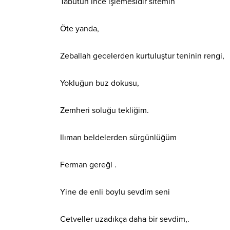
Tabutun ince işlemesidir sitemin
Öte
yanda,
Zeballah gecelerden kurtuluştur teninin rengi,
Yokluğun buz dokusu,
Zemheri soluğu tekliğim.
Ilıman beldelerden sürgünlüğüm
Ferman gereği .
Yine de enli boylu sevdim seni
Cetveller uzadıkça daha bir sevdim,.