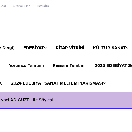
ikası
Sitene Ekle
İletişim
-Dergi)
EDEBİYAT
KİTAP VİTRİNİ
KÜLTÜR-SANAT
Yorumcu Tanıtımı
Ressam Tanıtımı
2025 EDEBİYAT S
K
2024 EDEBİYAT SANAT MELTEMİ YARIŞMASI
 Naci ADIGÜZEL ile Söyleşi