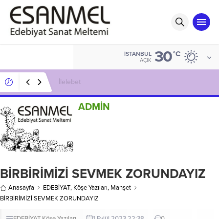
30
°C
İSTANBUL
AÇIK
İnadına Kıvırcık Soruyor Şenay T.E.K Cevaplıyor
ADMİN
BİRBİRİMİZİ SEVMEK ZORUNDAYIZ
Anasayfa
EDEBİYAT
,
Köşe Yazıları
,
Manşet
BİRBİRİMİZİ SEVMEK ZORUNDAYIZ
EDEBİYAT
Köşe Yazıları
1 Eylül 2023 22:38
0