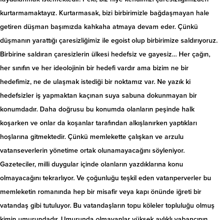
kurtarmamaktayız. Kurtarmasak, bizi birbirimizle bağdaşmayan hale
getiren düşman başımızda kahkaha atmaya devam eder. Çünkü
düşmanın yarattığı çaresizliğimiz ile egoist olup birbirimize saldırıyoruz.
Birbirine saldıran çaresizlerin ülkesi hedefsiz ve gayesiz… Her çağın,
her sınıfın ve her ideolojinin bir hedefi vardır ama bizim ne bir
hedefimiz, ne de ulaşmak istediği bir noktamız var. Ne yazık ki
hedefsizler iş yapmaktan kaçınan suya sabuna dokunmayan bir
konumdadır. Daha doğrusu bu konumda olanların peşinde halk
koşarken ve onlar da koşanlar tarafından alkışlanırken yaptıkları
hoşlarına gitmektedir. Çünkü memlekette çalışkan ve arzulu
vatanseverlerin yönetime ortak olunamayacağını söyleniyor.
Gazeteciler, milli duygular içinde olanların yazdıklarına konu
olmayacağını tekrarlıyor. Ve çoğunluğu teşkil eden vatanperverler bu
memleketin romanında hep bir misafir veya kapı önünde iğreti bir
vatandaş gibi tutuluyor. Bu vatandaşların topu köleler topluluğu olmuş
kimin umurundadır. Umurunda olmayanlar yüksek aylıklı yabancının