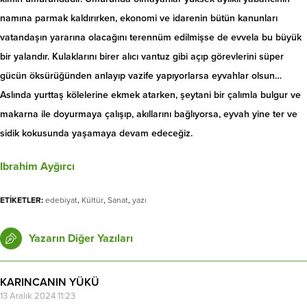
namına parmak kaldırırken, ekonomi ve idarenin bütün kanunları
vatandaşın yararına olacağını terennüm edilmişse de evvela bu büyük
bir yalandır. Kulaklarını birer alıcı vantuz gibi açıp görevlerini süper
gücün öksürüğünden anlayıp vazife yapıyorlarsa eyvahlar olsun…
Aslında yurttaş kölelerine ekmek atarken, şeytani bir çalımla bulgur ve
makarna ile doyurmaya çalışıp, akıllarını bağlıyorsa, eyvah yine ter ve
sidik kokusunda yaşamaya devam edeceğiz.
Ibrahim Ayğırcı
ETİKETLER:
edebiyat
,
Kültür
,
Sanat
,
yazı
Yazarın Diğer Yazıları
KARINCANIN YÜKÜ
13 Aralık 2024 11:23