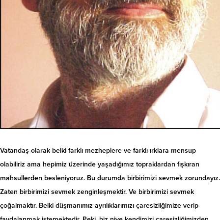
Vatandaş olarak belki farklı mezheplere ve farklı ırklara mensup
olabiliriz ama hepimiz üzerinde yaşadığımız topraklardan fışkıran
mahsullerden besleniyoruz. Bu durumda birbirimizi sevmek zorundayız.
Zaten birbirimizi sevmek zenginleşmektir. Ve birbirimizi sevmek
çoğalmaktır. Belki düşmanımız ayrılıklarımızı çaresizliğimize verip
faydalanmak istemektedir. Peki, biz niye kendimizi çaresizliğimizden