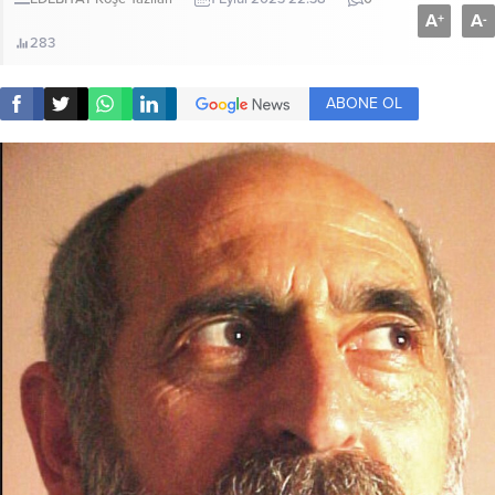
A
A
+
-
283
ABONE OL