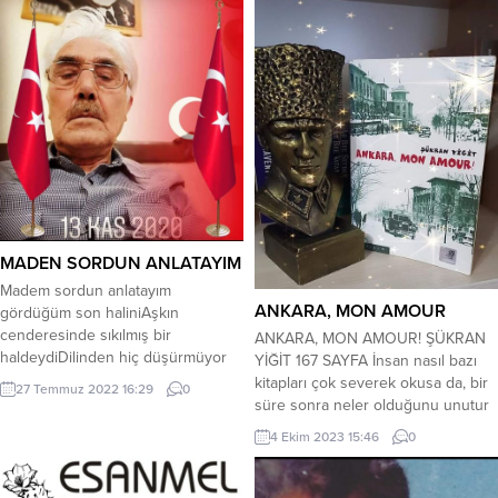
merdiven hissetmeleri de işin
satar elbet seni,Allah bize yeter,
cabası… Bu durumlarda bütün
başkasına gerek yok ki. Bize Allah
güvenceleri gözyaşlarıdır onların…
yeter, en büyük dosttur bize,Bize
Eğer ki; pırıl pırıl sevinçler
Allah yeter, her daim o
yüklenmişlerse bu...
yanımızda,Bize Allah yeter, sever
bizi...
MADEN SORDUN ANLATAYIM
Madem sordun anlatayım
ANKARA, MON AMOUR
gördüğüm son haliniAşkın
cenderesinde sıkılmış bir
ANKARA, MON AMOUR! ŞÜKRAN
haldeydiDilinden hiç düşürmüyor
YİĞİT 167 SAYFA İnsan nasıl bazı
unutmamış o seniGidişin deprem
kitapları çok severek okusa da, bir
27 Temmuz 2022 16:29
0
olmuş yıkılmış bir haldeydi
süre sonra neler olduğunu unutur
Kimselerle konuşmuyor selam bile
ve o kitaptan sadece bir duygu
4 Ekim 2023 15:46
0
almıyorGıdam ağlamak diyor ne
kalırsa geriye, o günden de bana
yapılsa gülmüyorDerin derin. ah
sadece bir duygu kaldı. İçinde
çekiyor belli seni özlüyorBir taş gibi
Ankara olan şiirler, hikayeler,