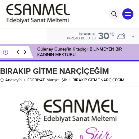
30
°C
İSTANBUL
PARÇALI BULUTLU
Gülenay Güneş’in Kitaplığı: BİLİNMEYEN BİR
KADININ MEKTUBU
BIRAKIP GİTME NARÇİÇEĞİM
Anasayfa
EDEBİYAT
,
Manşet
,
Şiir
BIRAKIP GİTME NARÇİÇEĞİM