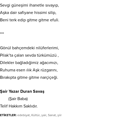
Sevgi güneşimi ihanetle sıvayıp,
Aşka dair safiyane hissimi silip,
Beni terk edip gitme gitme efuli.
***
Gönül bahçemdeki nilüferlerimi,
Pilak’ta çalan sevda türkümüzü ,
Dilekler bağladığimiz ağacımızı,
Ruhuma esen ılık Aşk rüzgarını,
Bırakıpta gitme gitme narçiçeği.
Şair Yazar Duran Savaş
(Şair Baba)
Telif Hakkım Saklıdır.
ETİKETLER:
edebiyat
,
Kültür
,
şair
,
Sanat
,
şiir