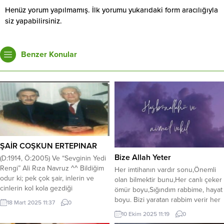
Henüz yorum yapılmamış. İlk yorumu yukarıdaki form aracılığıyla
siz yapabilirsiniz.
Benzer Konular
ŞAİR COŞKUN ERTEPINAR
Bize Allah Yeter
(D:1914, Ö:2005) Ve “Sevginin Yedi
Rengi” Ali Rıza Navruz ^^ Bildiğim
Her imtihanın vardır sonu,Önemli
odur ki; pek çok şair, inlerin ve
olan bilmektir bunu,Her canlı çeker
cinlerin kol kola gezdiği
ömür boyu,Sığındım rabbime, hayat
boşluklarda sâdece korku ve
boyu. Bizi yaratan rabbim verir her
18 Mart 2025 11:37
0
hüzün yüklenir. Kendilerini
şeyin hikmetini,Bırakmaz
10 Ekim 2025 11:19
0
tahtakuruları tarafından kemirilmiş
darlıkta,hasete bizi,Güvenme kula,