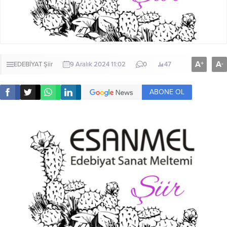
A
A
+
-
EDEBİYAT
Şiir
9 Aralık 2024 11:02
0
47
ABONE OL