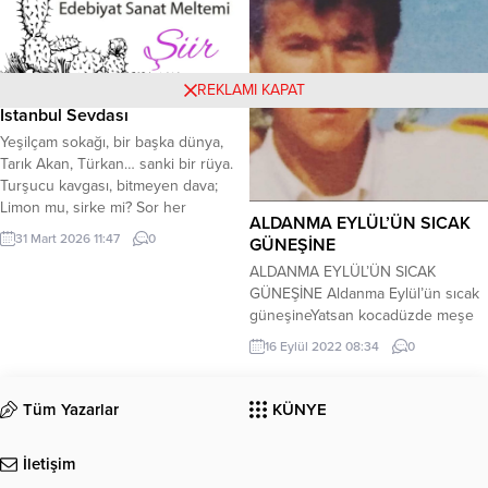
kaskatı kesilmiş bir haldeydi
romanlar beni hep etkilemiştir. Çok
Günlerdir aynı halde ne yiyor ne
uzun yıllardır Ankara’da...
içiyormuşNe o...
REKLAMI KAPAT
İstanbul Sevdası
​Yeşilçam sokağı, bir başka dünya,
Tarık Akan, Türkan… sanki bir rüya.
Turşucu kavgası, bitmeyen dava;
Limon mu, sirke mi? Sor her
ALDANMA EYLÜL’ÜN SICAK
kuşakta. *** ​Çukurcuma kokar, eski
31 Mart 2026 11:47
0
GÜNEŞİNE
evlerle, Antikacı bekler, saklı
ALDANMA EYLÜL’ÜN SICAK
dillerle. Pierre Loti şahit, yanan
GÜNEŞİNE Aldanma Eylül’ün sıcak
kalplerle, Sevenler kavuşur, vuslat
güneşineYatsan kocadüzde meşe
şafakta. *** ​Çiçek Pasajı’nda keman
gölgesineSoğuk düştüm mü ,
sesi var, İstiklal’de tramvay, sanki
16 Eylül 2022 08:34
0
çimen ile taşaDert eder
bir...
sende,bakmaz yaş ile başa Yağmur
bekler şimdi, kurumuş
Tüm Yazarlar
KÜNYE
topraklarDökülür esen yel ile, birer
birer yapraklarMısır kırmaları ve
İletişim
geçti mi bağ bozumuYıkasın