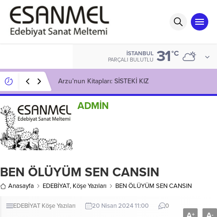
31
°C
İSTANBUL
PARÇALI BULUTLU
Başarılı Oyuncu Naci ADIGÜZEL ile Söyleşi
ADMİN
BEN ÖLÜYÜM SEN CANSIN
Anasayfa
EDEBİYAT
,
Köşe Yazıları
BEN ÖLÜYÜM SEN CANSIN
EDEBİYAT
Köşe Yazıları
20 Nisan 2024 11:00
0
A
A
+
-