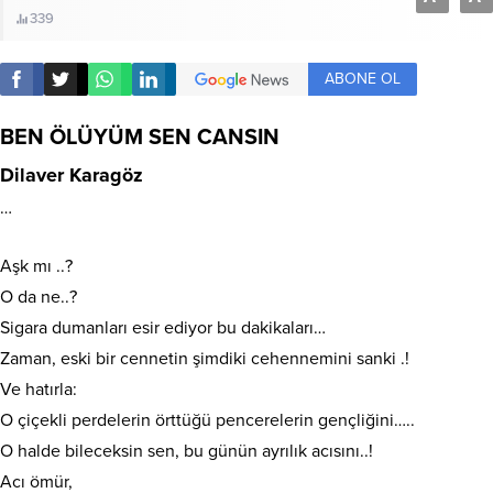
339
ABONE OL
BEN ÖLÜYÜM SEN CANSIN
Dilaver Karagöz
…
Aşk mı ..?
O da ne..?
Sigara dumanları esir ediyor bu dakikaları…
Zaman, eski bir cennetin şimdiki cehennemini sanki .!
Ve hatırla:
O çiçekli perdelerin örttüğü pencerelerin gençliğini…..
O halde bileceksin sen, bu günün ayrılık acısını..!
Acı ömür,