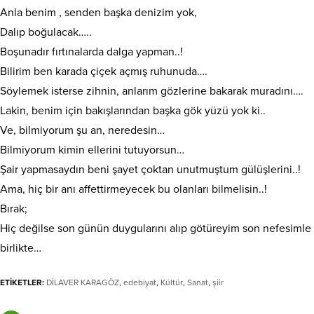
Anla benim , senden başka denizim yok,
Dalıp boğulacak…..
Boşunadır fırtınalarda dalga yapman..!
Bilirim ben karada çiçek açmış ruhunuda….
Söylemek isterse zihnin, anlarım gözlerine bakarak muradını….
Lakin, benim için bakışlarından başka gök yüzü yok ki..
Ve, bilmiyorum şu an, neredesin…
Bilmiyorum kimin ellerini tutuyorsun…
Şair yapmasaydın beni şayet çoktan unutmuştum gülüşlerini..!
Ama, hiç bir anı affettirmeyecek bu olanları bilmelisin..!
Bırak;
Hiç değilse son günün duygularını alıp götüreyim son nefesimle
birlikte…
ETİKETLER:
DİLAVER KARAGÖZ
,
edebiyat
,
Kültür
,
Sanat
,
şiir