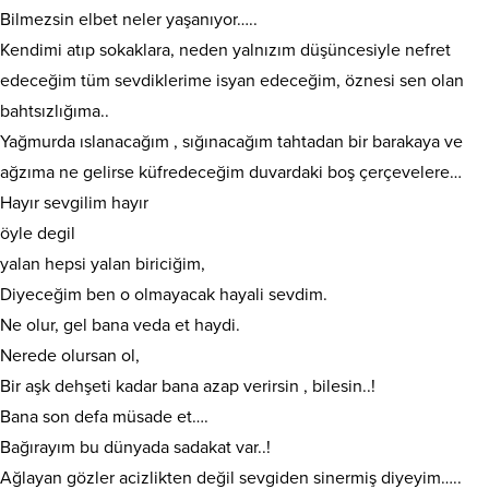
Bilmezsin elbet neler yaşanıyor…..
Kendimi atıp sokaklara, neden yalnızım düşüncesiyle nefret
edeceğim tüm sevdiklerime isyan edeceğim, öznesi sen olan
bahtsızlığıma..
Yağmurda ıslanacağım , sığınacağım tahtadan bir barakaya ve
ağzıma ne gelirse küfredeceğim duvardaki boş çerçevelere…
Hayır sevgilim hayır
öyle degil
yalan hepsi yalan biriciğim,
Diyeceğim ben o olmayacak hayali sevdim.
Ne olur, gel bana veda et haydi.
Nerede olursan ol,
Bir aşk dehşeti kadar bana azap verirsin , bilesin..!
Bana son defa müsade et….
Bağırayım bu dünyada sadakat var..!
Ağlayan gözler acizlikten değil sevgiden sinermiş diyeyim…..