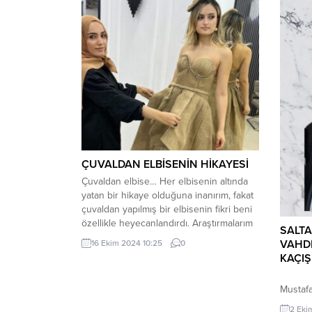
ÇUVALDAN ELBİSENİN HİKAYESİ
Çuvaldan elbise… Her elbisenin altında
yatan bir hikaye olduğuna inanırım, fakat
çuvaldan yapılmış bir elbisenin fikri beni
özellikle heyecanlandırdı. Araştırmalarım
SALTA
sırasında, 1930’lu yıllarda yaklaşık
VAHDE
16 Ekim 2024 10:25
0
3.5milyon kişinin zorunluluktan çuvaldan
KAÇIŞ
elbise giydiğini öğrendim. Günümüzde
istediğimiz her şeyi rahatça giyebiliyoruz,
Mustafa
peki ya o zamanlar? Kavurucu sıcaklarda
kaldırı
bir çuvaldan elbise giymek zorunda
2 Eki