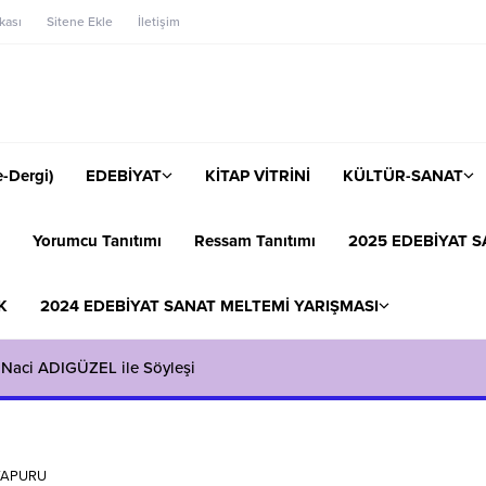
ikası
Sitene Ekle
İletişim
-Dergi)
EDEBİYAT
KİTAP VİTRİNİ
KÜLTÜR-SANAT
Yorumcu Tanıtımı
Ressam Tanıtımı
2025 EDEBİYAT S
K
2024 EDEBİYAT SANAT MELTEMİ YARIŞMASI
 Naci ADIGÜZEL ile Söyleşi
VAPURU