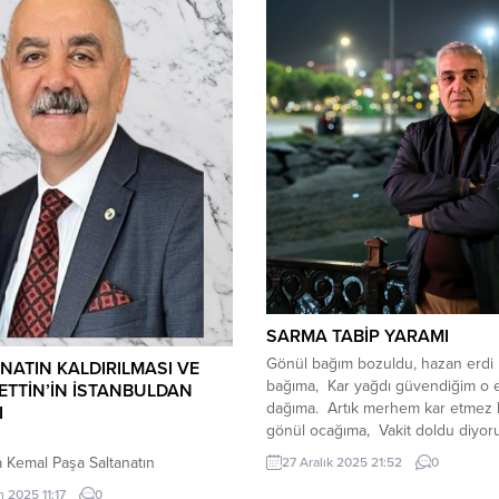
SARMA TABİP YARAMI
Gönül bağım bozuldu, hazan erdi
NATIN KALDIRILMASI VE
bağıma, Kar yağdı güvendiğim o 
TTİN’İN İSTANBULDAN
dağıma. Artık merhem kar etmez
I
gönül ocağıma, Vakit doldu diyor
sarma tabip yaramı. *** Gözlerimd
 Kemal Paşa Saltanatın
27 Aralık 2025 21:52
0
süzülen yaş değil de nedir bak, 
lmasını, Rauf Bey, Refet Paşa ve Ali
m 2025 11:17
0
yanan ateş, bu duman dumandır 