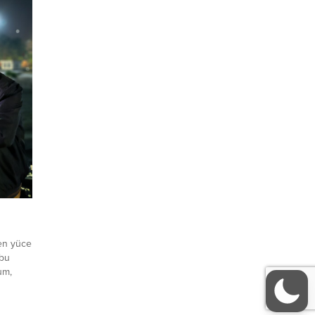
en yüce
 bu
um,
en
İçimde
bak.