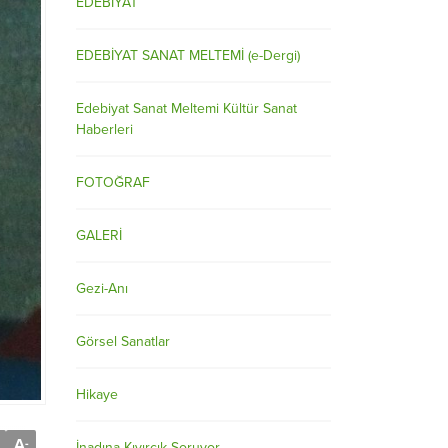
EDEBİYAT
EDEBİYAT SANAT MELTEMİ (e-Dergi)
Edebiyat Sanat Meltemi Kültür Sanat
Haberleri
FOTOĞRAF
GALERİ
Gezi-Anı
Görsel Sanatlar
Hikaye
A
-
İnadına Kıvırcık Soruyor