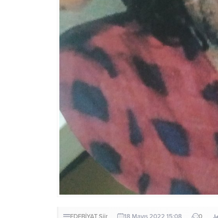
EDEBİYAT
Şiir
18 Mayıs 2022 15:08
0