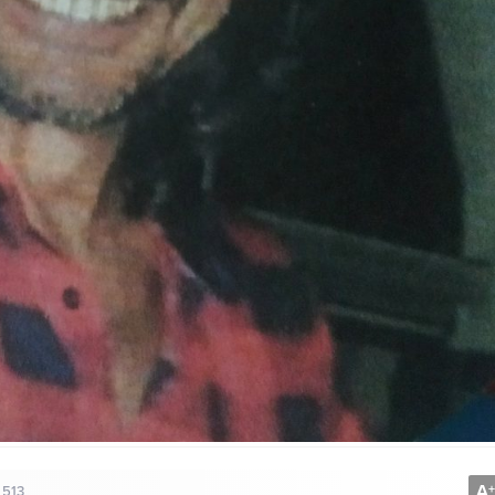
A
+
513