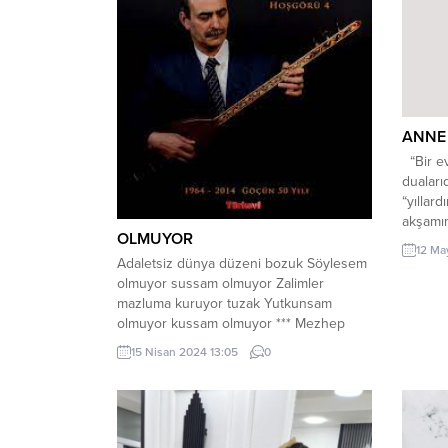
ANNE
“Bir ev
duaları
“yıllar
akşamımı
OLMUYOR
yorgun 
12 Ma
akrep v
Adaletsiz dünya düzeni bozuk Söylesem
çileyi 
olmuyor sussam olmuyor Zalimler
iflasıyl
mazluma kuruyor tuzak Yutkunsam
Ne var k
olmuyor kussam olmuyor *** Mezhep
meşrep derdi sarmış insanı Bir kenara
15 Nisan 2024 13:05
0
koyup akli vicdanı Gözetmez mazlumu
sabi sübyanı Ağlasam olmuyor kızsam
olmuyor *** Senlik benlik denen ikilik kini
Beşeri kılarmış bir vahşi cani Hani biz
kardeştik, kardeştik...