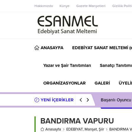
Hakkımızda
Künye
Gazete Manşetleri
Gizlilik Polit
ANASAYFA
EDEBİYAT SANAT MELTEMİ (e
Yazar ve Şair Tanıtımları
Sanatçı Tanıtımı
ORGANİZASYONLAR
GALERİ
ÜYELİ
YENİ İÇERİKLER
Başarılı Oyuncu
BANDIRMA VAPURU
Anasayfa
EDEBİYAT
,
Manşet
,
Şiir
BANDIRMA 