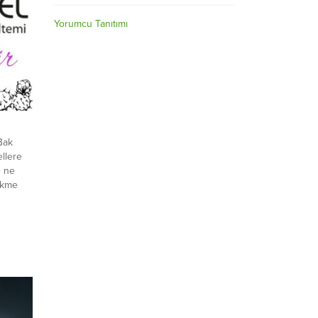
Yorumcu Tanıtımı
Bak
llere
e ne
ekme
ertten
k sadece
n oldu
adı