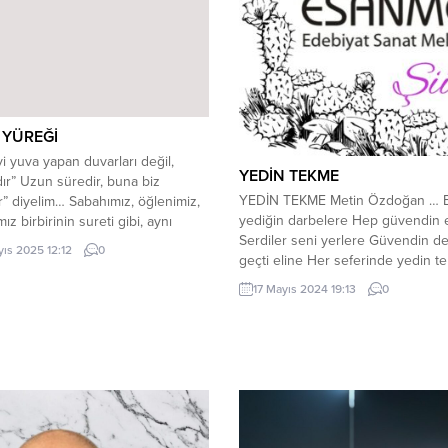
 YÜREĞİ
i yuva yapan duvarları değil,
YEDİN TEKME
dır” Uzun süredir, buna biz
YEDİN TEKME Metin Özdoğan … 
dır” diyelim… Sabahımız, öğlenimiz,
yediğin darbelere Hep güvendin e
z birbirinin sureti gibi, aynı
Serdiler seni yerlere Güvendin d
ritimde sürüp gidiyordu. Saatin
yıs 2025 12:12
0
geçti eline Her seferinde yedin t
e yelkovanı sadece zamanı değil,
Anlamadın mı güvenilmez ellere D
de ölçüyor gibiydi. Hayat, babamın
17 Mayıs 2024 19:13
0
başka ne kaldı elinde Güven artı
a birden bire renklerini yitirmişti.
kendine Dostum dediklerin Derdi
i, aslında o renklerin hiçbiri...
senin Boş kaldı ellerin Boşuna ağl
gözlerin Neyleyim ders almadım...