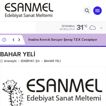
31
°C
İSTANBUL
AZ BULUTLU
İnadına Kıvırcık Soruyor Şenay T.E.K Cevaplıyor
BAHAR YELİ
Anasayfa
EDEBİYAT
,
Şiir
BAHAR YELİ