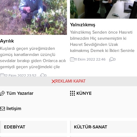
noktayı koymadan, adalette
buluşalımDaha söz tükenmedi ki,
oturup da konuşalımÖlüm noktayı...
Yalnızlıkmış
Yalnızlıkmış Senden önce Hasreti
bilmezdim Hiç sevmemiştim ki
Ayrılık
Hasret Sevdiğinden Uzak
Kuşlardı geçen yüreğimizden
kalmakmış Demek ki İlkleri Seninle
gümüş kanatlarından üzünçlü
öğrendim Sevmeyi de Sevmek mi?
11 Ekim 2022 22:46
0
sevdalar bırakıp giden Onlarca acılı
Hasretin adıymış Yanmakmış
gemiydi geçen yüreğimdeki çile
Elvedaya giden yolun İlk adımıymış
denizinden yalnızlık kalyonlarına
Sevmenin sonu Ayrılıkmış
12 Ekim 2022 23:52
0
Hangi rüzgar süpürür götürür
Sevdiğine değil de Ayrılığa
REKLAMI KAPAT
yüreğe sığmayan sevdayı çile
kavuşmakmış Yalnız kalmakmış
ırmaklarına Günahsız bir sevdaydı
Tüm Yazarlar
KÜNYE
Anladım ki Her güzel şeyin sonu
benimkisi yüreğimden kopup gelen
Hüzünmüş acıymış Varılan en
karıştı yağmurlara Sen değil miydin
sonu...
İletişim
sevgili?… yaslayıp o güzel başını
göğsüme gözlerimin içine
gülümseyen Ben değil...
EDEBİYAT
KÜLTÜR-SANAT