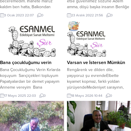
beceremedim. İhanete maruz
etse güvenilmez sözüne Adem
kaldım ben hatta, Balkondan
amma, döşü başka insanın Benliğe
bakmayı, beceremedim.
ram olmuş, almaz doğruyu Mübah
3 Ocak 2023 22:07
0
23 Aralık 2022 21:56
0
Kırıldım,gücendim,incidim amma,
sayar, hâl dilince eğriyi! Kulağı tıkalı,
Sırt dönüp bakmadım,asla davama,
duymaz çağrıyı Emir başka, aşı
Çok çakallar çıktı,benim yoluma,
başka insanın Karda yürür, belli
Balkondan bakmayı, beceremedim.
etmez izini Göremezsin
Ne filim çevirdim,nede fırıldak, Her
maskesinden yüzünü
işte başım dik,yüzüm ise ak,
Çekemezsin,sene olsan nazını Yazı
Sıkışınca korkup vede kaçarak,
başka, kışı...
Balkondan bakmayı beceremedim…
Bana çocukluğumu verin
Varsan ve İstersen Mümkün
Hakaret ettiler,korkmadı gözüm,...
Bana Çocukluğumu Verin Kırlarda
Rengârenk ve dilden dile,
koşuyum Sarıçiçekleri topluyum
yaşıyoruz şu evrendeElbette
Papatyalardan bir demet yapayım
kıyamet kopmaz, farklı yoldan
Anneme vereyim Bana
yürüyendeMedeniyet sarayının,
çocukluğumu verin Uçurtmayı
tuğlasıyız her bir tende Enerji gelir
17 Mayıs 2025 22:03
0
18 Mayıs 2026 10:44
0
gökyüzüne salayım Yıldızlarla dans
güneşten, kâinat akıl
edeyim Bulutlarla yoldaş olayım
hocamızToprak besin kaynağımız,
Bana çocukluğumu verin Bana
göçersek de otağımızHava
hayallerimi verin Bana
husumet yüklüyse, nasıl güler ki
çocukluğumu verin Kasım Kara
bağımız? Aşk, muhabbet
mayamızdır, empatiye alışalımÖlüm