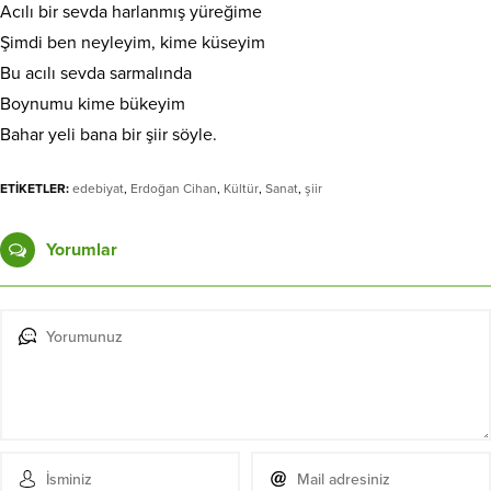
Acılı bir sevda harlanmış yüreğime
Şimdi ben neyleyim, kime küseyim
Bu acılı sevda sarmalında
Boynumu kime bükeyim
Bahar yeli bana bir şiir söyle.
ETİKETLER:
edebiyat
,
Erdoğan Cihan
,
Kültür
,
Sanat
,
şiir
Yorumlar