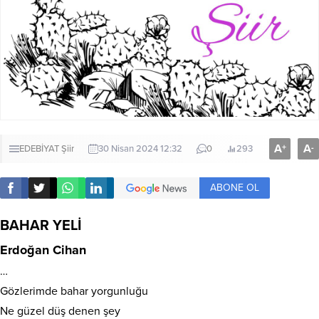
A
A
+
-
EDEBİYAT
Şiir
30 Nisan 2024 12:32
0
293
ABONE OL
BAHAR YELİ
Erdoğan Cihan
…
Gözlerimde bahar yorgunluğu
Ne güzel düş denen şey