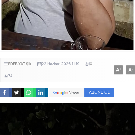
EDEBİYAT
Şiir
22 Haziran 2026 11:19
0
A
A
+
-
74
ABONE OL