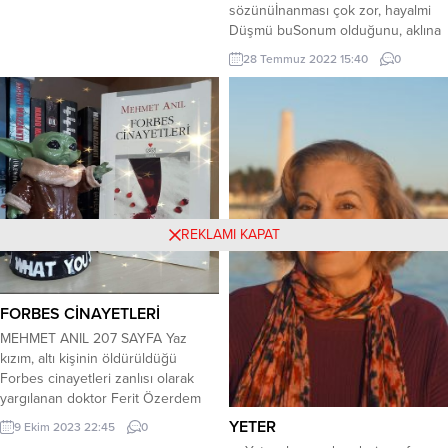
sözünüİnanması çok zor, hayalmi
Düşmü buSonum olduğunu, aklına
getir zalim Bilemedim, bu aşkın
28 Temmuz 2022 15:40
0
sonunuGöremedim bak, yalan
oldugunuBir heves miş, bu gönül
oyunuSonum olduğunu, aklına getir
Giden benden gitmiş zatenSevsem
artık neye yararkiBütün umudumu
ona bağladımBende gülecek
yüzmü bıraktı Anamdan doğalı, bir
günmü gördümDertle...
REKLAMI KAPAT
FORBES CİNAYETLERİ
MEHMET ANIL 207 SAYFA Yaz
kızım, altı kişinin öldürüldüğü
Forbes cinayetleri zanlısı olarak
yargılanan doktor Ferit Özerdem
artık ölmeye başladığı için gelip
YETER
9 Ekim 2023 22:45
0
teslim olmuştur… Diyeceğim başka