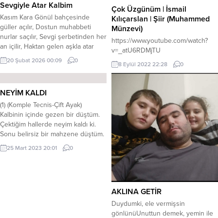
Sevgiyle Atar Kalbim
Çok Üzgünüm | İsmail
​Kasım Kara ​Gönül bahçesinde
Kılıçarslan | Şiir (Muhammed
güller açılır, Dostun muhabbeti
Münzevi)
nurlar saçılır, Sevgi şerbetinden her
https://www.youtube.com/watch?
an içilir, Haktan gelen aşkla atar
v=_atU6RDMjTU
kalbim. ​Nefreti bıraktım, sevdaya
20 Şubat 2026 00:09
0
8 Eylül 2022 22:28
0
döndüm, Aşkın ateşinde kavruldum
yandım, Dünyanın malını bir rüya
sandım, İnsanlık yolunda atar
NEYİM KALDI
kalbim. ​Çukurçayır köyü benim
özümdür, Doğruluk, dürüstlük iki
(1) (Komple Tecnis-Çift Ayak)
gözümdür, Sevene söylediğim tatlı
Kalbinin içinde gezen bir düştüm.
sözümdür, Bitmeyen...
Çektiğim hallerde neyim kaldı ki.
Sonu belirsiz bir mahzene düştüm.
Baktığım yıllarda neyim kaldı ki. *
25 Mart 2023 20:01
0
Lokumundan yedik markası
“Gül”müş Resmine baktım ki fotoya
gülmüş Bahçede gördüğüm yar
kokan gülmüş Diktiğim güllerde
AKLINA GETİR
neyim kaldı ki. * Yaşardık beraber
köyümüzdü Çay İçinden...
Duydumki, ele vermişsin
gönlünüUnuttun demek, yemin ile