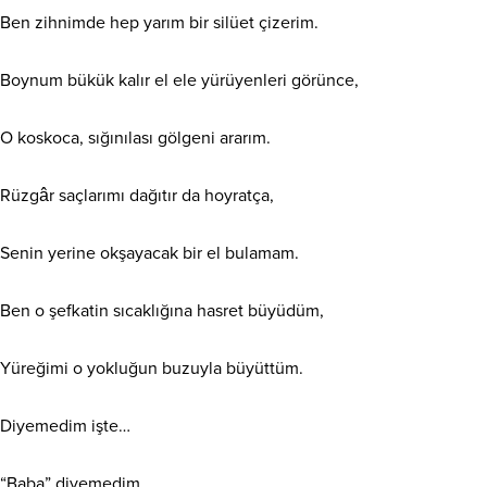
Ben zihnimde hep yarım bir silüet çizerim.
Boynum bükük kalır el ele yürüyenleri görünce,
O koskoca, sığınılası gölgeni ararım.
Rüzgâr saçlarımı dağıtır da hoyratça,
Senin yerine okşayacak bir el bulamam.
Ben o şefkatin sıcaklığına hasret büyüdüm,
Yüreğimi o yokluğun buzuyla büyüttüm.
Diyemedim işte…
“Baba” diyemedim.