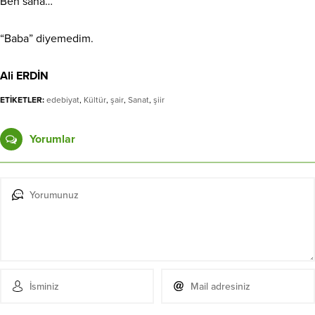
Ben sana…
“Baba” diyemedim.
Ali ERDİN
ETİKETLER:
edebiyat
,
Kültür
,
şair
,
Sanat
,
şiir
Yorumlar