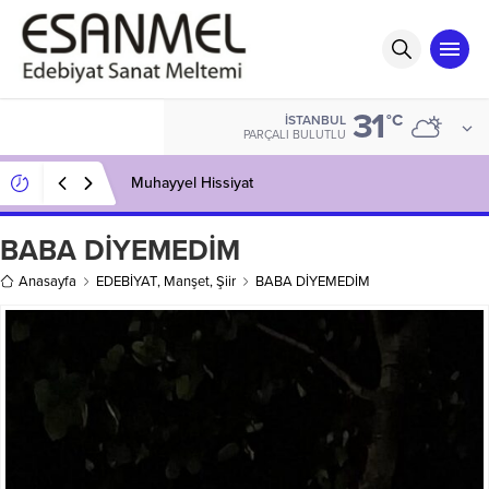
31
°C
İSTANBUL
PARÇALI BULUTLU
Muhayyel Hissiyat
BABA DİYEMEDİM
Anasayfa
EDEBİYAT
,
Manşet
,
Şiir
BABA DİYEMEDİM