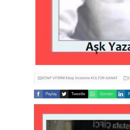
KİTAP VİTRİNİ
Kitap İnceleme
KÜLTÜR-SANAT
2
Paylaş
Tweetle
Gönder
P