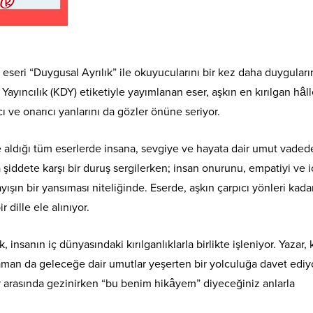
i eseri “Duygusal Ayrılık” ile okuyucularını bir kez daha duyguları
ayıncılık (KDY) etiketiyle yayımlanan eser, aşkın en kırılgan hâll
cı ve onarıcı yanlarını da gözler önüne seriyor.
 aldığı tüm eserlerde insana, sevgiye ve hayata dair umut vaded
a şiddete karşı bir duruş sergilerken; insan onurunu, empatiyi ve i
şın bir yansıması niteliğinde. Eserde, aşkın çarpıcı yönleri kadar
r dille ele alınıyor.
 insanın iç dünyasındaki kırılganlıklarla birlikte işleniyor. Yazar, 
an da geleceğe dair umutlar yeşerten bir yolculuğa davet ediyo
lar arasında gezinirken “bu benim hikâyem” diyeceğiniz anlarla