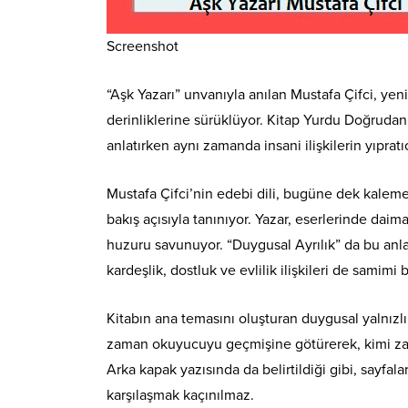
Screenshot
“Aşk Yazarı” unvanıyla anılan Mustafa Çifci, yen
derinliklerine sürüklüyor. Kitap Yurdu Doğrudan Y
anlatırken aynı zamanda insani ilişkilerin yıpratı
Mustafa Çifci’nin edebi dili, bugüne dek kaleme
bakış açısıyla tanınıyor. Yazar, eserlerinde daim
huzuru savunuyor. “Duygusal Ayrılık” da bu anlayı
kardeşlik, dostluk ve evlilik ilişkileri de samimi bi
Kitabın ana temasını oluşturan duygusal yalnızlık,
zaman okuyucuyu geçmişine götürerek, kimi zam
Arka kapak yazısında da belirtildiği gibi, sayfa
karşılaşmak kaçınılmaz.