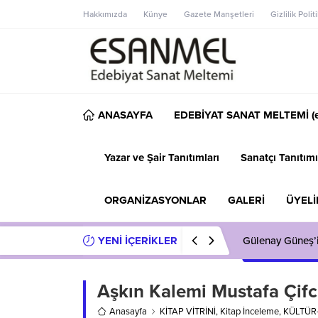
Hakkımızda
Künye
Gazete Manşetleri
Gizlilik Polit
ANASAYFA
EDEBİYAT SANAT MELTEMİ (e
Yazar ve Şair Tanıtımları
Sanatçı Tanıtımı
ORGANİZASYONLAR
GALERİ
ÜYELİ
YENİ İÇERİKLER
Gülenay Güneş
Aşkın Kalemi Mustafa Çifci
Anasayfa
KİTAP VİTRİNİ
,
Kitap İnceleme
,
KÜLTÜR