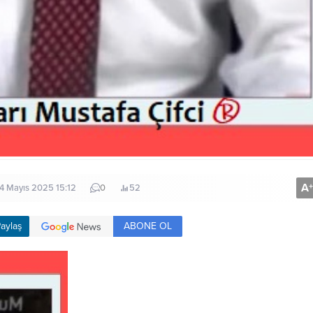
A
+
4 Mayıs 2025 15:12
0
52
ABONE OL
aylaş