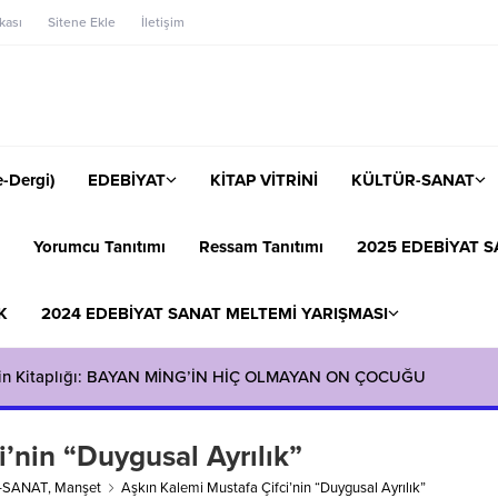
ikası
Sitene Ekle
İletişim
-Dergi)
EDEBİYAT
KİTAP VİTRİNİ
KÜLTÜR-SANAT
Yorumcu Tanıtımı
Ressam Tanıtımı
2025 EDEBİYAT S
K
2024 EDEBİYAT SANAT MELTEMİ YARIŞMASI
’in Kitaplığı: BAYAN MİNG’İN HİÇ OLMAYAN ON ÇOCUĞU
’nin “Duygusal Ayrılık”
-SANAT
,
Manşet
Aşkın Kalemi Mustafa Çifci’nin “Duygusal Ayrılık”