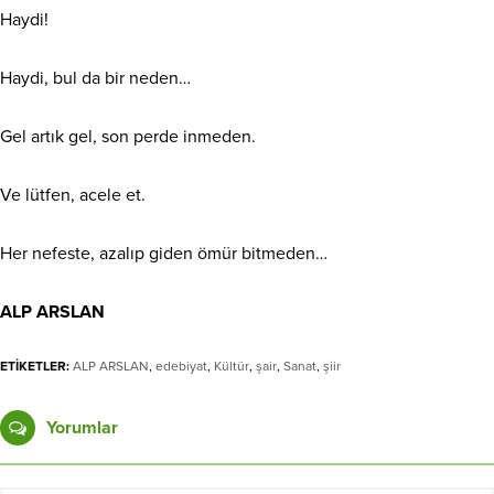
Haydi!
Haydi, bul da bir neden…
Gel artık gel, son perde inmeden.
Ve lütfen, acele et.
Her nefeste, azalıp giden ömür bitmeden…
ALP ARSLAN
ETİKETLER:
ALP ARSLAN
,
edebiyat
,
Kültür
,
şair
,
Sanat
,
şiir
Yorumlar