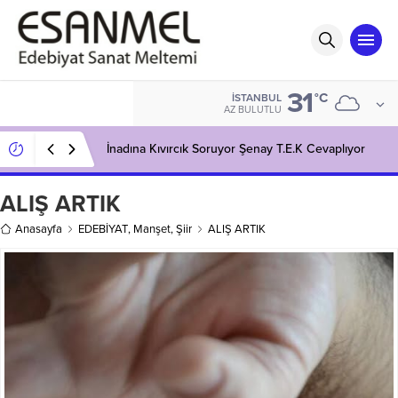
31
°C
İSTANBUL
AZ BULUTLU
İnadına Kıvırcık Soruyor Şenay T.E.K Cevaplıyor
ALIŞ ARTIK
Anasayfa
EDEBİYAT
,
Manşet
,
Şiir
ALIŞ ARTIK