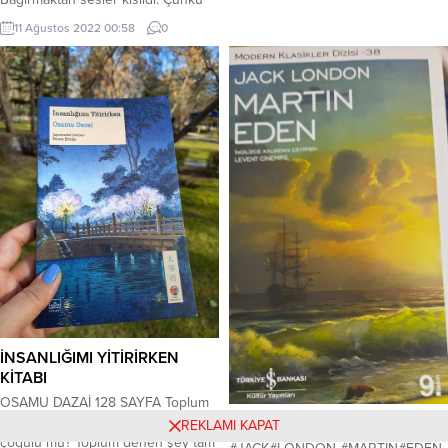
hazırlanan kitabın kapak tasarımı ve
kalpten kalbe anlaşamıyoruz.
resimleri ünlü karikatürist Sonay
11 Ağustos 2022 00:58
0
Toplumun çıkarcı
YILMAZ’IN fırçasından çıktı. Kitabın
menfaatperestleri…
yayın...
Menfaatperestlerin üzerinde
durmak ve teşhir etmek cinsel
uzuvlarını teşhircilik kadar
tiksindirici… Belki kötü yanımız
kendimizi onlar gibi çıkarcılığa
zincirlemek olacak… Zincirler iken,
insanlar eşittir, eşit doğarlar ve
eşit...
İNSANLIĞIMI YİTİRİRKEN
KİTABI
OSAMU DAZAİ 128 SAYFA Toplum
dediği tam olarak neydi? İnsanın
Martin Eden
REKLAMI KAPAT
çoğulu mu? Toplum denen şey tam