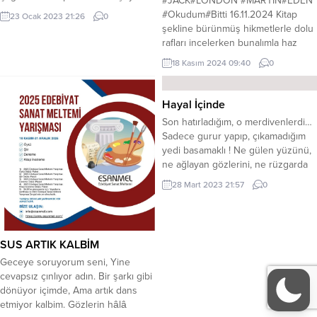
#JACK#LONDON #MARTIN#EDEN
olarak nerede bulunuyordu? Tüm
#Okudum#Bitti 16.11.2024 Kitap
23 Ocak 2023 21:26
0
hayatımı toplumdan korkarak, onu
şekline bürünmüş hikmetlerle dolu
güçlü, ürkütücü ve korkutucu bir
rafları incelerken bunalımla haz
şey olarak hayal ederek
arasında gidip geliyordu.Çeşitli
18 Kasım 2024 09:40
0
yaşamıştım. Varlıklı ve kalabalık bir
kitapların bulunduğu bir bölümde
ailede dünyaya gelen, çevresindeki
Norrie’nin seyrüsefer kitabı
onca insana rağmen kendini bir
‘Epitome’a rastladı. Saygıyla
Hayal İçinde
yere ait hissetmeyen,...
sayfalarını çevirdi. Tanıdığı bir
Son hatırladığım, o merdivenlerdi…
dilden konuşuyordu. O da kendisi
Sadece gurur yapıp, çıkamadığım
gibi denize aitti. Sonra Bowditch’in,
yedi basamaklı ! Ne gülen yüzünü,
Lecky’nin ve Marshall’ın kitaplarını
ne ağlayan gözlerini, ne rüzgarda
gördü. Tamam işte, seyrüseferi
dalgalanan saçlarını gördüğüm !
kendi kendine...
28 Mart 2023 21:57
0
Madem eskimiş bir şehirim…
Sordum kendime..! Dilaver dedim !
Tüm bu caddelerin kaldırımları
çamurlaşmışken, Sen de canlı kalp
SUS ARTIK KALBİM
kalmış mıdır..? Kurban olduğum bu
​Geceye soruyorum seni, Yine
gece iyi ki var...
cevapsız çınlıyor adın. Bir şarkı gibi
dönüyor içimde, Ama artık dans
etmiyor kalbim. ​Gözlerin hâlâ