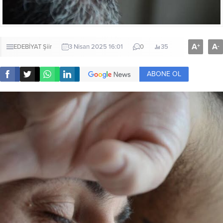
A
A
+
-
EDEBİYAT
Şiir
3 Nisan 2025 16:01
0
35
ABONE OL