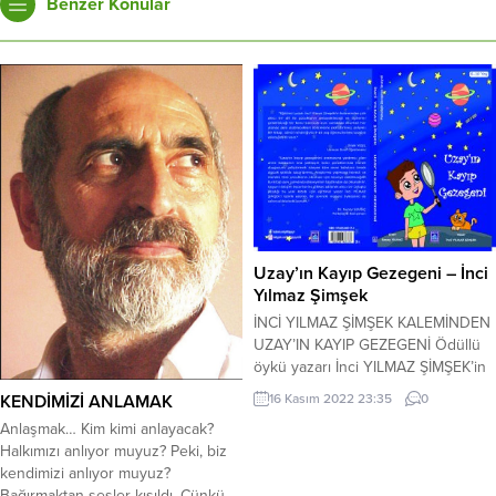
Benzer Konular
Uzay’ın Kayıp Gezegeni – İnci
Yılmaz Şimşek
İNCİ YILMAZ ŞİMŞEK KALEMİNDEN
UZAY’IN KAYIP GEZEGENİ Ödüllü
öykü yazarı İnci YILMAZ ŞİMŞEK’in
kaleminden çocuklar için eğitici ve
KENDİMİZİ ANLAMAK
16 Kasım 2022 23:35
0
öğretici bir eser. Eğitimci yazar İnci
Anlaşmak… Kim kimi anlayacak?
YILMAZ ŞİMŞEK eserlerine bir
Halkımızı anlıyor muyuz? Peki, biz
yenisini daha ekledi. Göl Kitap
kendimizi anlıyor muyuz?
Yayıncılık tarafından basıma
Bağırmaktan sesler kısıldı. Çünkü