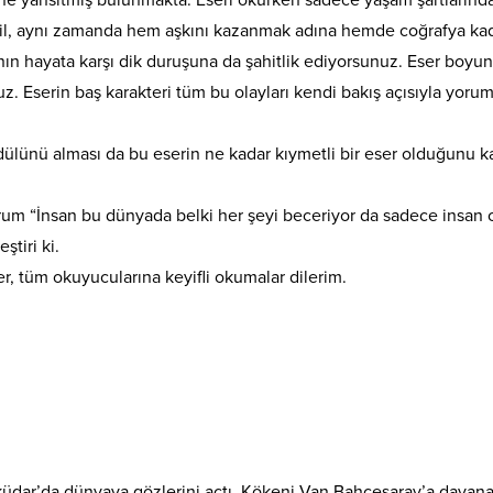
değil, aynı zamanda hem aşkını kazanmak adına hemde coğrafya ka
n hayata karşı dik duruşuna da şahitlik ediyorsunuz. Eser boyu
uz. Eserin baş karakteri tüm bu olayları kendi bakış açısıyla yorum
dülünü alması da bu eserin ne kadar kıymetli bir eser olduğunu ka
orum “İnsan bu dünyada belki her şeyi beceriyor da sadece insan 
ştiri ki.
er, tüm okuyucularına keyifli okumalar dilerim.
küdar’da dünyaya gözlerini açtı. Kökeni Van Bahçesaray’a dayan