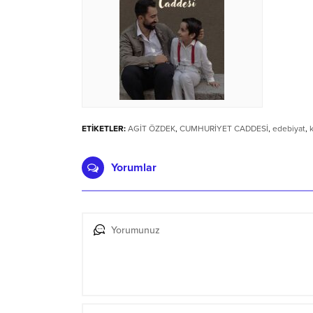
ETİKETLER:
AGİT ÖZDEK
,
CUMHURİYET CADDESİ
,
edebiyat
,
k
Yorumlar