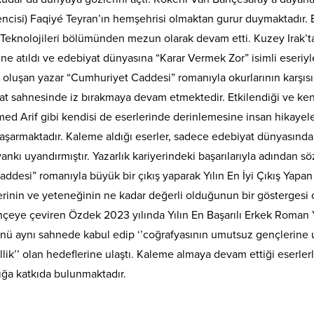
encisi) Faqiyé Teyran’ın hemşehrisi olmaktan gurur duymaktadır. 
a Teknolojileri bölümünden mezun olarak devam etti. Kuzey Irak’t
ine atıldı ve edebiyat dünyasına “Karar Vermek Zor” isimli eseriyle
e oluşan yazar “Cumhuriyet Caddesi” romanıyla okurlarının karşıs
biyat sahnesinde iz bırakmaya devam etmektedir. Etkilendiği ve ke
ed Arif gibi kendisi de eserlerinde derinlemesine insan hikayele
aşarmaktadır. Kaleme aldığı eserler, sadece edebiyat dünyasında 
kı uyandırmıştır. Yazarlık kariyerindeki başarılarıyla adından sö
ddesi” romanıyla büyük bir çıkış yaparak Yılın En İyi Çıkış Yapan
inin ve yeteneğinin ne kadar değerli olduğunun bir göstergesi 
bahçeye çeviren Özdek 2023 yılında Yılın En Başarılı Erkek Roman 
ünü aynı sahnede kabul edip ‘’coğrafyasının umutsuz gençlerine
ellik’’ olan hedeflerine ulaştı. Kaleme almaya devam ettiği eserle
ığa katkıda bulunmaktadır.