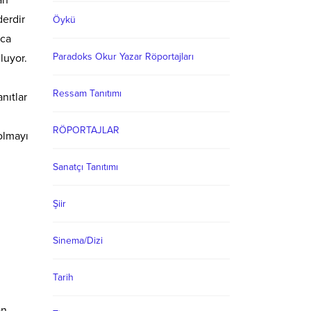
derdir
Öykü
nca
Paradoks Okur Yazar Röportajları
luyor.
Ressam Tanıtımı
nıtlar
RÖPORTAJLAR
olmayı
Sanatçı Tanıtımı
Şiir
Sinema/Dizi
Tarih
an