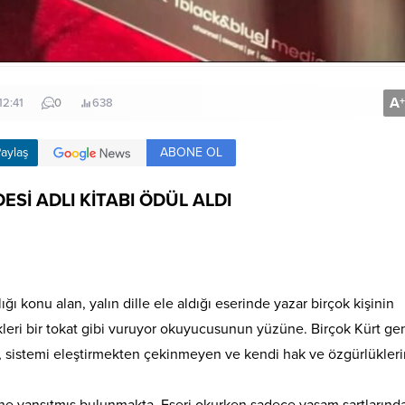
A
+
12:41
0
638
ABONE OL
aylaş
Sİ ADLI KİTABI ÖDÜL ALDI
ğı konu alan, yalın dille ele aldığı eserinde yazar birçok kişinin
kleri bir tokat gibi vuruyor okuyucusunun yüzüne. Birçok Kürt ge
, sistemi eleştirmekten çekinmeyen ve kendi hak ve özgürlüklerin
ne yansıtmış bulunmakta. Eseri okurken sadece yaşam şartlarınd