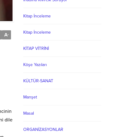
Kitap İnceleme
Kitap İnceleme
A
-
KİTAP VİTRİNİ
Köşe Yazıları
KÜLTÜR-SANAT
Manşet
ncinin
Masal
i dile
ORGANİZASYONLAR
an