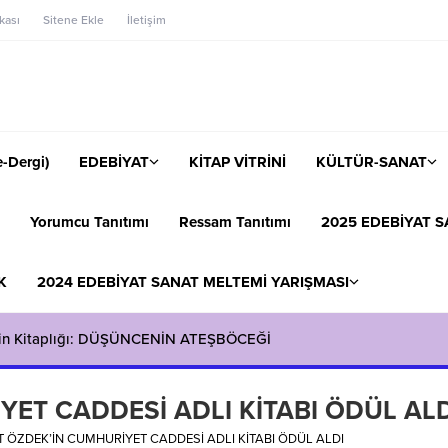
ikası
Sitene Ekle
İletişim
-Dergi)
EDEBİYAT
KİTAP VİTRİNİ
KÜLTÜR-SANAT
Yorumcu Tanıtımı
Ressam Tanıtımı
2025 EDEBİYAT S
K
2024 EDEBİYAT SANAT MELTEMİ YARIŞMASI
’in Kitaplığı: DÜŞÜNCENİN ATEŞBÖCEĞİ
YET CADDESİ ADLI KİTABI ÖDÜL ALD
T ÖZDEK’İN CUMHURİYET CADDESİ ADLI KİTABI ÖDÜL ALDI