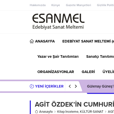
Hakkımızda
Künye
Gazete Manşetleri
Gizlilik Polit
ANASAYFA
EDEBİYAT SANAT MELTEMİ (e
Yazar ve Şair Tanıtımları
Sanatçı Tanıtımı
ORGANİZASYONLAR
GALERİ
ÜYELİ
YENİ İÇERİKLER
Gülenay Güneş
AGİT ÖZDEK’İN CUMHURİ
Anasayfa
Kitap İnceleme
,
KÜLTÜR-SANAT
AGİ