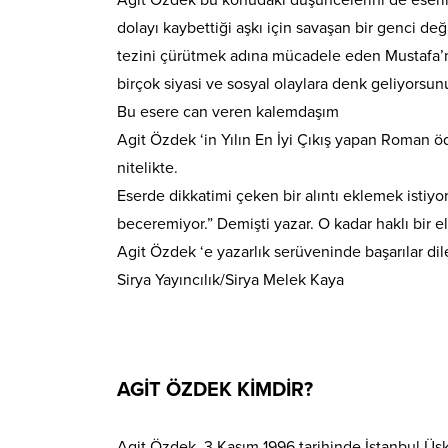
dolayı kaybettiği aşkı için savaşan bir genci 
tezini çürütmek adına mücadele eden Mustafa’nı
birçok siyasi ve sosyal olaylara denk geliyorsun
Bu esere can veren kalemdaşım
Agit Özdek ‘in Yılın En İyi Çıkış yapan Roman ö
nitelikte.
Eserde dikkatimi çeken bir alıntı eklemek istiy
beceremiyor.” Demişti yazar. O kadar haklı bir ele
Agit Özdek ‘e yazarlık serüveninde başarılar dil
Sirya Yayıncılık/Sirya Melek Kaya
AGİT ÖZDEK KİMDİR?
Agit Özdek, 3 Kasım 1996 tarihinde İstanbul Üs