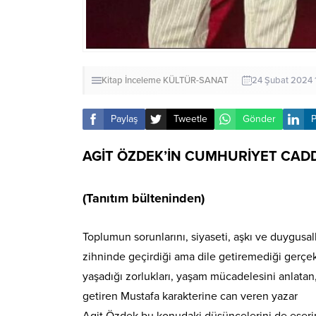
Kitap İnceleme
KÜLTÜR-SANAT
24 Şubat 2024 
Paylaş
Tweetle
Gönder
P
AGİT ÖZDEK’İN CUMHURİYET CADDE
(Tanıtım bülteninden)
Toplumun sorunlarını, siyaseti, aşkı ve duygusallı
zihninde geçirdiği ama dile getiremediği gerçe
yaşadığı zorlukları, yaşam mücadelesini anlatan
getiren Mustafa karakterine can veren yazar
Agit Özdek bu konudaki düşüncelerini de eseri