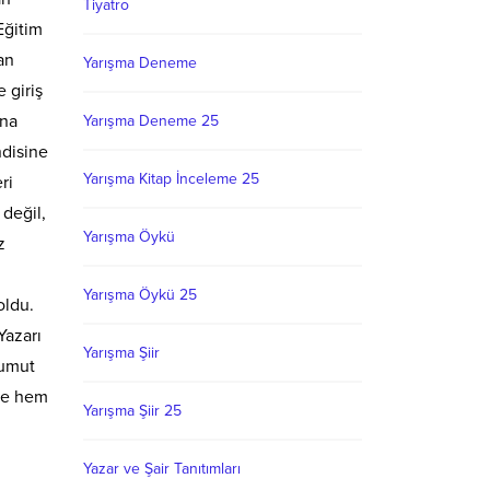
Tiyatro
Eğitim
an
Yarışma Deneme
 giriş
ına
Yarışma Deneme 25
ndisine
Yarışma Kitap İnceleme 25
ri
değil,
Yarışma Öykü
z
Yarışma Öykü 25
oldu.
Yazarı
Yarışma Şiir
 umut
rle hem
Yarışma Şiir 25
Yazar ve Şair Tanıtımları