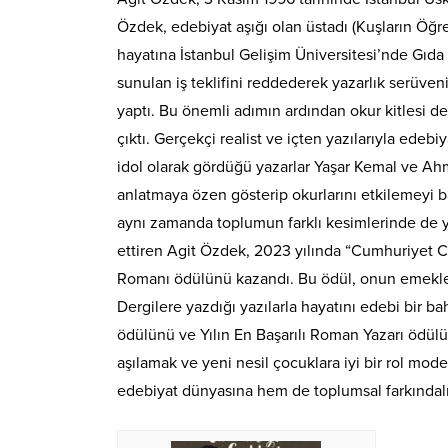
Özdek, edebiyat aşığı olan üstadı (Kuşların Öğr
hayatına İstanbul Gelişim Üniversitesi’nde Gıd
sunulan iş teklifini reddederek yazarlık serüven
yaptı. Bu önemli adımın ardından okur kitlesi d
çıktı. Gerçekçi realist ve içten yazılarıyla ede
idol olarak gördüğü yazarlar Yaşar Kemal ve Ahm
anlatmaya özen gösterip okurlarını etkilemeyi b
aynı zamanda toplumun farklı kesimlerinde de yan
ettiren Agit Özdek, 2023 yılında “Cumhuriyet Ca
Romanı ödülünü kazandı. Bu ödül, onun emekler
Dergilere yazdığı yazılarla hayatını edebi bir 
ödülünü ve Yılın En Başarılı Roman Yazarı ödül
aşılamak ve yeni nesil çocuklara iyi bir rol mod
edebiyat dünyasına hem de toplumsal farkındal