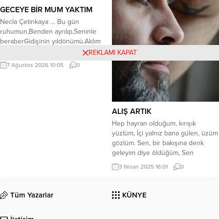
GECEYE BİR MUM YAKTIM
Necla Çetinkaya … Bu gün
ruhumun,Benden ayrılıp,Seninle
beraberGidişinin yıldönümü.Aklım
hala benimle,Unutmadım seni
REKLAMI KAPAT
ben.Unutamadım…Bıraktığın
7 Ağustos 2026 10:05
0
yerdeyim.Aynı şehir,Aynı
sokak,Aynı evdeyim.Geceye bir
mum yaktım,Titrek alevinde sen…
Karanlıkta kalmış,Yıkık dökük birkaç
anı,Radyodaki şarkı,Ve içimdeki
ALIŞ ARTIK
sızı,Zorluyor zamanı…Nerdesin
Hep hayran olduğum, kırışık
bilmiyorum,Artık;Kadehim bana
yüzlüm, İçi yalnız bana gülen, üzüm
yoldaşŞerefine içiyorum
gözlüm. Sen, bir bakışına denk
sevgili,Gözlerimde
geleyim diye öldüğüm, Sen
yaş.Kederdeyim,yastayımBiliyorsun.Ayrılığımızın
direnmeden teslim olduğum… “
3 Nisan 2025 16:01
0
yıldönümü,İkimize deKutlu olsun…
Gitme! ” diye yakardığım, Saklımdaki
devrik cümlem, Sana nasıl
yalvarmalı, Bilmem… Sen, En
Tüm Yazarlar
KÜNYE
sevdiğim düşmanım. İnan ki çok
pişmanım… Sen, Ölmeden terk