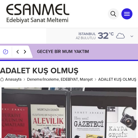
32
°C
İSTANBUL
AZ BULUTLU
GECEYE BİR MUM YAKTIM
ADALET KUŞ OLMUŞ
Anasayfa
Deneme/İnceleme
,
EDEBİYAT
,
Manşet
ADALET KUŞ OLMUŞ