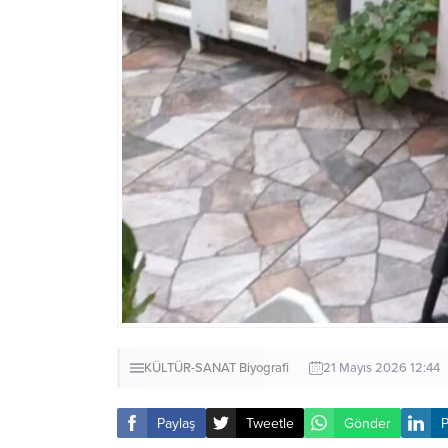
KÜLTÜR-SANAT
Biyografi
21 Mayıs 2026 12:44
Paylaş
Tweetle
Gönder
P