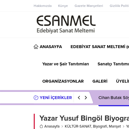
Hakkımızda
Künye
Gazete Manşetleri
Gizlilik Polit
ANASAYFA
EDEBİYAT SANAT MELTEMİ (e
Yazar ve Şair Tanıtımları
Sanatçı Tanıtımı
ORGANİZASYONLAR
GALERİ
ÜYELİ
YENİ İÇERİKLER
Cihan Butak Söyl
Yazar Yusuf Bingöl Biyogra
Anasayfa
KÜLTÜR-SANAT
,
Biyografi
,
Manşet
Y