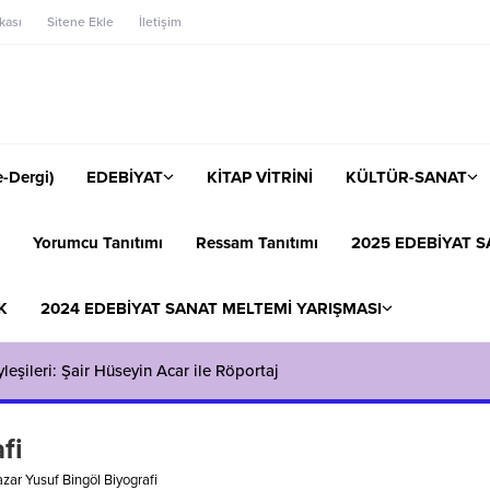
ikası
Sitene Ekle
İletişim
-Dergi)
EDEBİYAT
KİTAP VİTRİNİ
KÜLTÜR-SANAT
Yorumcu Tanıtımı
Ressam Tanıtımı
2025 EDEBİYAT S
K
2024 EDEBİYAT SANAT MELTEMİ YARIŞMASI
eşileri: Şair Hüseyin Acar ile Röportaj
fi
azar Yusuf Bingöl Biyografi