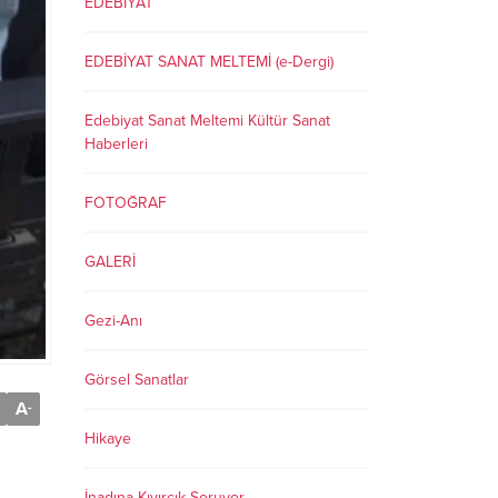
EDEBİYAT
EDEBİYAT SANAT MELTEMİ (e-Dergi)
Edebiyat Sanat Meltemi Kültür Sanat
Haberleri
FOTOĞRAF
GALERİ
Gezi-Anı
Görsel Sanatlar
A
-
Hikaye
İnadına Kıvırcık Soruyor