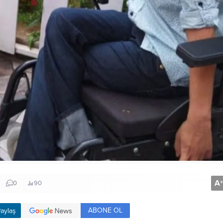
A
+
0
90
ABONE OL
aylaş