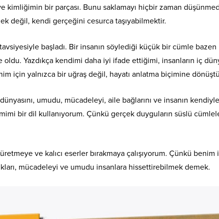
ve kimliğimin bir parçası. Bunu saklamayı hiçbir zaman düşünme
 değil, kendi gerçeğini cesurca taşıyabilmektir.
vsiyesiyle başladı. Bir insanın söylediği küçük bir cümle bazen 
e oldu. Yazdıkça kendimi daha iyi ifade ettiğimi, insanların iç dü
m için yalnızca bir uğraş değil, hayatı anlatma biçimine dönüştü
 dünyasını, umudu, mücadeleyi, aile bağlarını ve insanın kendiyl
amimi bir dil kullanıyorum. Çünkü gerçek duyguların süslü cümlel
 üretmeye ve kalıcı eserler bırakmaya çalışıyorum. Çünkü benim i
kları, mücadeleyi ve umudu insanlara hissettirebilmek demek.