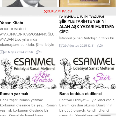
REKLAMI KAPAT
İSTANBUL İÇİN YAZDIĞI
ŞİİRİYLE TARİHTE YERİNİ
Yaban Kitabı
ALAN AŞK YAZARI MUSTAFA
#OKUDUMBİTTİ .
ÇİFCİ
#YAKUPKADRİKARAOSMANOĞLU .
İstanbul Şiirleri Antolojinin farklı bir
#YABAN Lise yıllarımda
özelliği vardır, anlatmaya kelimler
okumuştum, bu kitabı. Şimdi böyle
29 Ağustos 2025 12:31
0
yetmez. 1453- 2003 yılları
değerli bir kitabı tekrar okumak
28 Mayıs 2024 23:56
0
arası, 550 yıl boyunca, İstanbul’a
istedim. Kitap, harika bir vatan
şiir yazan yüzlerce şairin şiirleri
sevgisi aşılamanın yanı sıra, milli
toplanmış, değerlendirilmiş, en
mücadelemizin, ülkemizin düşman
etkin eserler antolojiye alınmıştır.
istilasından kurtulma
Toplam yer verilen şair sayısı fethin
mücadelesinin, Cumhuriyetin
550 yılı dolayısıyla
kurulması, Ulu Önder Mustafa
sadece 550 şaire yer
Kemal Atatürk’ün hem dış
verilmiştir. Şairler arasından biri de
mihraklara hem de iç mihraklara
Roman yazmak
Bana beddua et dilenci
şiirinde dönemin ruhunu yansıtan
verdiği mücadeleyi anlatırken...
Habil Yaşar Roman yazmak
Bahtiyar Hidayet – Ey dilenci kadın,
550 şair arasında “Aşk Yazarı”
korkunun ötesinde bir şey… Roman
Benim için dua okuma. Dualarının
unvanıyla tanınan...
yazmak korkunun ötesinde bir
bir gücü olsaydı, Kendin dilenci
şey… Öncelikle hangi konu
olmazdın. Yapabiliyorsan bana