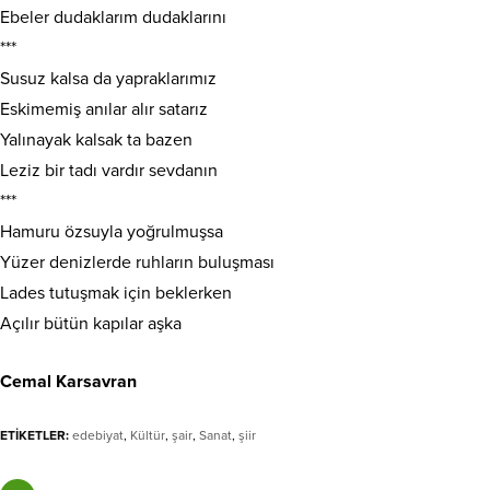
Ebeler dudaklarım dudaklarını
***
Susuz kalsa da yapraklarımız
Eskimemiş anılar alır satarız
Yalınayak kalsak ta bazen
Leziz bir tadı vardır sevdanın
***
Hamuru özsuyla yoğrulmuşsa
Yüzer denizlerde ruhların buluşması
Lades tutuşmak için beklerken
Açılır bütün kapılar aşka
Cemal Karsavran
ETİKETLER:
edebiyat
,
Kültür
,
şair
,
Sanat
,
şiir