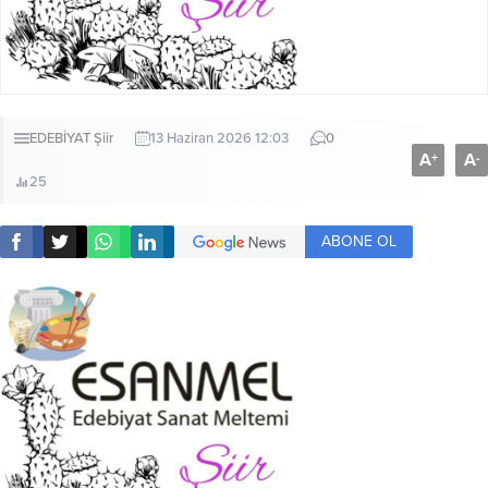
EDEBİYAT
Şiir
13 Haziran 2026 12:03
0
A
A
+
-
25
ABONE OL