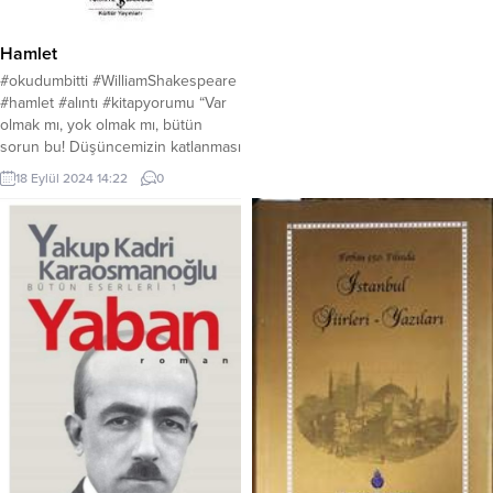
Hamlet
#okudumbitti #WilliamShakespeare
#hamlet #alıntı #kitapyorumu “Var
olmak mı, yok olmak mı, bütün
sorun bu! Düşüncemizin katlanması
mı güzel, Zalim kaderin
18 Eylül 2024 14:22
0
yumruklarına, oklarına, Yoksa
diretip bela denizlerine karşı Dur,
yeter! demesi mi? Ölmek, uyumak
sadece! Düşünün ki uyumakla
yalnız Bitebilir bütün acıları yüreğin,
Çektiği bütün kahırlar
insanoğlunun.” Dahi yazar William
Shakespeare’i...