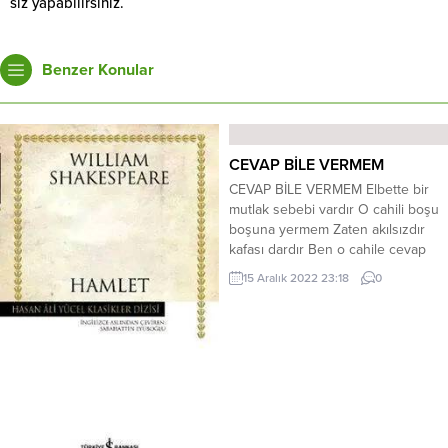
siz yapabilirsiniz.
Benzer Konular
CEVAP BİLE VERMEM
CEVAP BİLE VERMEM Elbette bir
mutlak sebebi vardır O cahili boşu
boşuna yermem Zaten akılsızdır
kafası dardır Ben o cahile cevap
bile vermem Erenler giden gider
15 Aralık 2022 23:18
0
duran durur Adam olan tam on
ikiden vurur Ağaçlara su
vermezseniz kurur İnanın bakın
ben ipe un sermem Olmayacak
duaya amin denmez Ama öyle...