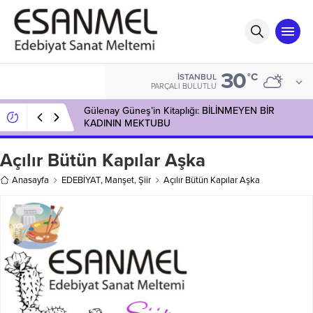
30
°C
İSTANBUL
PARÇALI BULUTLU
Gülenay Güneş’in Kitaplığı: BİLİNMEYEN BİR
KADININ MEKTUBU
Açılır Bütün Kapılar Aşka
Anasayfa
EDEBİYAT
,
Manşet
,
Şiir
Açılır Bütün Kapılar Aşka