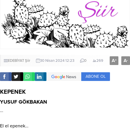
A
A
+
-
EDEBİYAT
Şiir
30 Nisan 2024 12:23
0
269
ABONE OL
KEPENEK
YUSUF GÖKBAKAN
…
El el epenek…