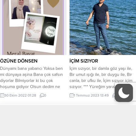
Gösterecek berceste mısralar.
Dibacesi sen olacaksın
yazılmışlıkların… *** Bir an
gelecek,...
ÖZÜNE DÖNSEN
İÇİM SIZIYOR
Dünyamı bana yabancı Yoksa ben
İçim sızıyor, bir damla göz yaşı ile,
mi dünyaya aşina Bana çok safsın
Bir umut ışığı ile, bir duygu ile, Bir
diyorlar Bilmiyorlar ki bu çok
canla, bir ufku ile, İçim sızıyor içim
hoşuma gidiyor Olsun dedim ne
sızıyor. *** Yüreğim yaralı, kalbim
mutlu bana Bu kadar kötülüğün
yorgun Göz yaşlarım umutsuz
30 Ekim 2022 01:28
0
1 Temmuz 2023 13:49
0
içinde Saf kalmak,saf olmakda bir
Ağlayan gözlerle sızıyor her bir
mucize Yaşım geldi dayandı elliye
yanım Öyle sızıyor ki, can bile
Dedim bugüne kadar Benim
dayanmıyor. *** Canlar ağladıkça,
Tüm Yazarlar
KÜNYE
kimselere dokunmadı kötülüğüm
ben bir toprak misali,...
Yüreğim bir beyaz güvercin kadar
İletişim
saf ve...