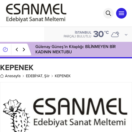
30
°C
İSTANBUL
PARÇALI BULUTLU
Gülenay Güneş’in Kitaplığı: BİLİNMEYEN BİR
KADININ MEKTUBU
KEPENEK
Anasayfa
EDEBİYAT
,
Şiir
KEPENEK