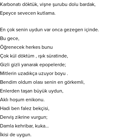
Karbonatı döktük, vişne şurubu dolu bardak,
Epeyce sevecen kutlama.
En çok senin uydun var onca gezegen içinde.
Bu gece,
Öğrenecek herkes bunu
Çok kül döktüm , ışık süratinde,
Gizli gizli yanarak epopelerde;
Mitlerin uzadıkça uzuyor boyu .
Bendim oldum olası senin en görkemli,
Enlerden taşan büyük uydun,
Aklı hoşum enikonu.
Hadi ben falez bekçisi,
Derviş zikrine vurgun;
Damla kehribar, kuka…
İkisi de uygun.