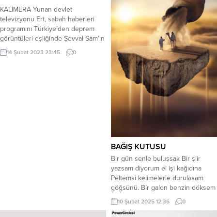
KALİMERA Yunan devlet
televizyonu Ert, sabah haberleri
programını Türkiye’den deprem
görüntüleri eşliğinde Şevval Sam’ın
seslendirdiği “Ben seni sevduğumi
14 Şubat 2023 23:45
0
dünyalara bildurdum” adlı duygusal
şarkıyla açtı. Her ikisi de siyah
takım elbise giymiş kadın ve erkek
spikerler Kalimera (Günaydın)
diyerek programa başladılar.
Ülkemize gelen Yunan arama ve
kurtarma ekibi enkaz altından altı...
BAĞIŞ KUTUSU
Bir gün senle buluşsak Bir şiir
yazsam diyorum el işi kağıdına
Peltemsi kelimelerle durulasam
göğsünü. Bir galon benzin döksem
günahlarına Girsem sevaba .
10 Şubat 2025 12:36
0
Doyumsuz kelebekler çıkarsam
parmaklarının arasından Gök