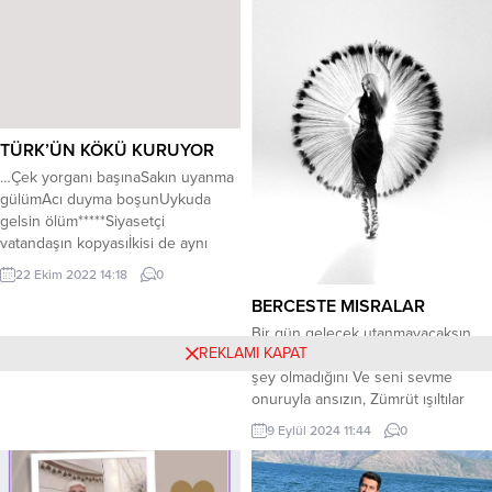
gürlese kepenklerini indirse
bulutlar Gülüp söylesek aleni
Dokunsa dil uçları mesafelere
Dişler mine mine çatlasa… Perilerin
gülüşü kadar güzel koktuğunu,
Saçının...
TÜRK’ÜN KÖKÜ KURUYOR
…Çek yorganı başınaSakın uyanma
gülümAcı duyma boşunUykuda
gelsin ölüm*****Siyasetçi
vatandaşın kopyasıİkisi de aynı
yerde duruyor..Ne ülküsü kaldı ne
22 Ekim 2022 14:18
0
ütopyasıBir nalına bir mıhına
BERCESTE MISRALAR
vuruyor..*****İster asıl olsun isterse
vekilPek de farketmiyor çoğulla
Bir gün gelecek utanmayacaksın
tekilHep aynı terane hep aynı
REKLAMI KAPAT
benden; Anladığın an, Ben diye bir
şekilHerkes üstümüze oyun
şey olmadığını Ve seni sevme
kuruyor..*****Halkın gönlü şunda
onuruyla ansızın, Zümrüt ışıltılar
mıdır, bunda mı?Azınlığa düşmüş..
eşliğinde, Tüy döküşünü bulutların.
9 Eylül 2024 11:44
0
umurunda mı?Son Türk Devletinin
Kalansız nasıl bölünür iki can, Sana
yıkılır...
gelmek için çıldırırcasına , Kaç çift
kundura eskitir havai adımlar,