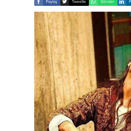
Paylaş
Tweetle
Gönder
P