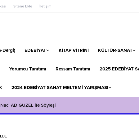
ikası
Sitene Ekle
İletişim
-Dergi)
EDEBİYAT
KİTAP VİTRİNİ
KÜLTÜR-SANAT
Yorumcu Tanıtımı
Ressam Tanıtımı
2025 EDEBİYAT S
K
2024 EDEBİYAT SANAT MELTEMİ YARIŞMASI
 Naci ADIGÜZEL ile Söyleşi
ALBE