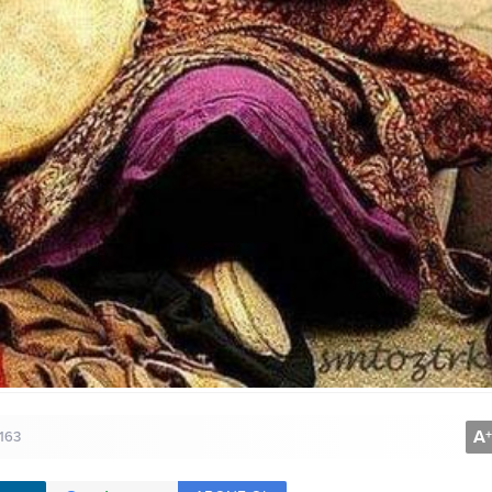
A
+
163