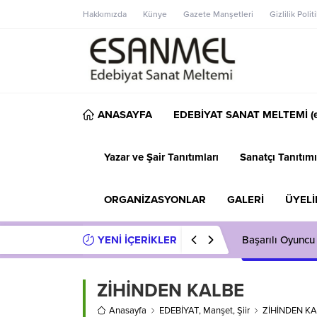
Hakkımızda
Künye
Gazete Manşetleri
Gizlilik Polit
ANASAYFA
EDEBİYAT SANAT MELTEMİ (e
Yazar ve Şair Tanıtımları
Sanatçı Tanıtımı
ORGANİZASYONLAR
GALERİ
ÜYELİ
YENİ İÇERİKLER
Başarılı Oyuncu
ZİHİNDEN KALBE
Anasayfa
EDEBİYAT
,
Manşet
,
Şiir
ZİHİNDEN K