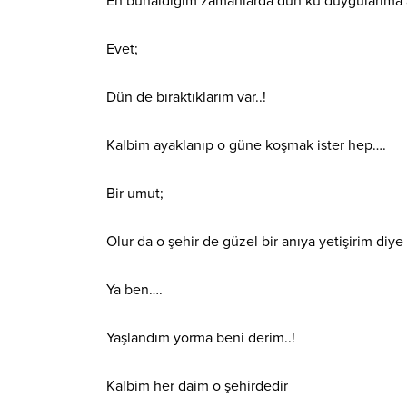
En bunaldığım zamanlarda dün kü duygularıma
Evet;
Dün de bıraktıklarım var..!
Kalbim ayaklanıp o güne koşmak ister hep….
Bir umut;
Olur da o şehir de güzel bir anıya yetişirim diye 
Ya ben….
Yaşlandım yorma beni derim..!
Kalbim her daim o şehirdedir