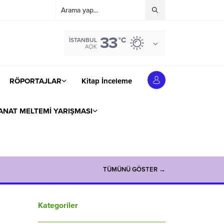
33
°C
İSTANBUL
AÇIK
RÖPORTAJLAR
Kitap İnceleme
ANAT MELTEMİ YARIŞMASI
TÜMÜNÜ GÖSTER →
Kategoriler