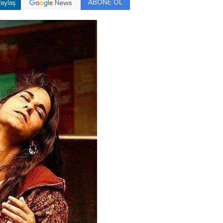
ABONE OL
aylaş