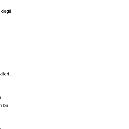
 değil
n
kileri…
n
i bir
n