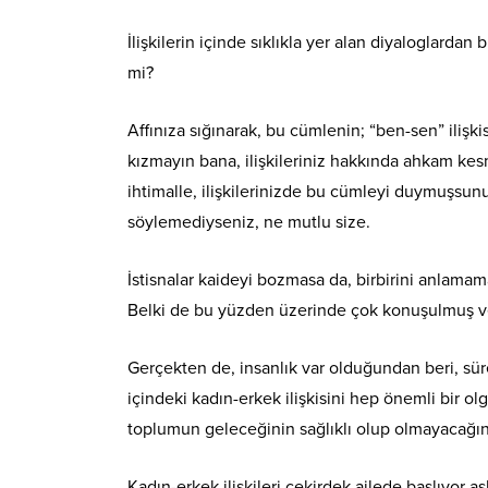
İlişkilerin içinde sıklıkla yer alan diyaloglarda
mi?
Affınıza sığınarak, bu cümlenin; “ben-sen” ilişki
kızmayın bana, ilişkileriniz hakkında ahkam ke
ihtimalle, ilişkilerinizde bu cümleyi duymuşsu
söylemediyseniz, ne mutlu size.
İstisnalar kaideyi bozmasa da, birbirini anlamam
Belki de bu yüzden üzerinde çok konuşulmuş v
Gerçekten de, insanlık var olduğundan beri, sür
içindeki kadın-erkek ilişkisini hep önemli bir ol
toplumun geleceğinin sağlıklı olup olmayacağını 
Kadın-erkek ilişkileri çekirdek ailede başlıyo