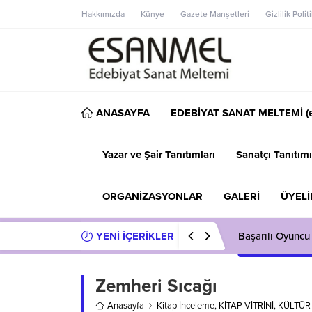
Hakkımızda
Künye
Gazete Manşetleri
Gizlilik Polit
ANASAYFA
EDEBİYAT SANAT MELTEMİ (e
Yazar ve Şair Tanıtımları
Sanatçı Tanıtımı
ORGANİZASYONLAR
GALERİ
ÜYELİ
YENİ İÇERİKLER
Başarılı Oyuncu
Zemheri Sıcağı
Anasayfa
Kitap İnceleme
,
KİTAP VİTRİNİ
,
KÜLTÜR