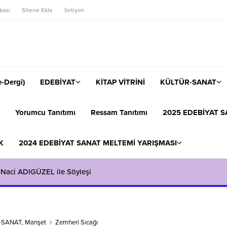
ikası
Sitene Ekle
İletişim
-Dergi)
EDEBİYAT
KİTAP VİTRİNİ
KÜLTÜR-SANAT
Yorumcu Tanıtımı
Ressam Tanıtımı
2025 EDEBİYAT S
K
2024 EDEBİYAT SANAT MELTEMİ YARIŞMASI
 Naci ADIGÜZEL ile Söyleşi
-SANAT
,
Manşet
Zemheri Sıcağı