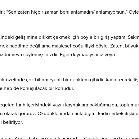
n biri; “Sen zaten hiçbir zaman beni anlamadın/ anlamıyorsun.” Öyle
sindeki gelişimine dikkat çekmek için böyle bir giriş yaptım. Sakı
smek haddime değil ama maalesef çoğu ilişki böyle. Zaten, büyük
nuzdur veya söylemişsinizdir. Eğer duymadıysanız veya
ak özelinde çok bilinmeyenli bir denklem gibidir, kadın-erkek iliş
e hep de konuşulacak bir konudur.
egelen tarih içerisindeki yazılı kaynaklara baktığımızda, toplumu
gu olarak görürüz. Okuduklarımdan anladığım; kadın-erkek ilişkiler
belirliyor.
r aslında… Anne, baba ve çocuk arasında… Çocuk; anne ve babasını