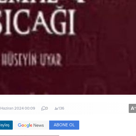
A
+
 Haziran 2024 00:09
0
136
ABONE OL
aylaş