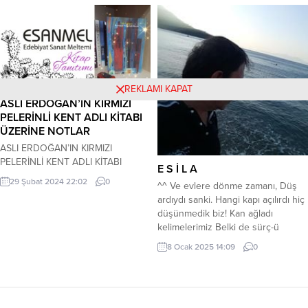
devletler kadın ve erkek güçlerinin
KARACAAHMET MEZARLIĞI’NDA
birleştiğinde ortaya çıkmıştır. Türk
TOPRAĞA VERİLDİ… Albayrak’ın
Devlet geleneğinde Türklerin
cenazesi, 06 Nisan 2026...
kadına verdiği önemi, başka hiçbir
topluluk vermemiştir. Bilinen en
eski Türkçe kaynak olan Orhun
Abidelerinden Kültigin Abidesi’nde,
REKLAMI KAPAT
Tanrı’nın Türk Milleti...
ASLI ERDOĞAN’IN KIRMIZI
PELERİNLİ KENT ADLI KİTABI
ÜZERİNE NOTLAR
ASLI ERDOĞAN’IN KIRMIZI
PELERİNLİ KENT ADLI KİTABI
E S İ L A
ÜZERİNE NOTLAR Arzu
29 Şubat 2024 22:02
0
^^ Ve evlere dönme zamanı, Düş
ORTAÖREN … Neden seçtim bana
ardıydı sanki. Hangi kapı açılırdı hiç
öldüresiye düşman bu kenti? İnsan
düşünmedik biz! Kan ağladı
acısından lif lif dokunmuş, kırmızı
kelimelerimiz Belki de sürç-ü
peleriniyle benliğimi sarıp
lisânımızdan… Başımıza çarpan Bu
sarmalayan, keskin dişlerini
8 Ocak 2025 14:09
0
‘âh’ kimin bedduasıydı ki?
karnaval maskelerinin ardına
Bilemedik!.. Aşkın niyazı değil de
gizleyen Rio de Janerio’yu..?
Neden ayazı vurmuştu ki ense
Yalnızca tek bir şey adına güvenli
kökümüze? “Boş ver” demiştik
suları terk eder, kendi köklerimizi