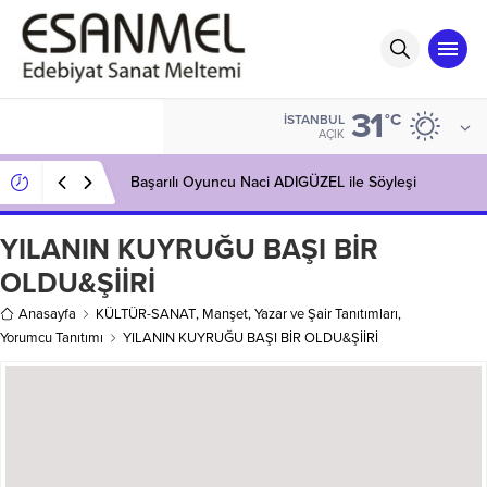
31
°C
İSTANBUL
AÇIK
Başarılı Oyuncu Naci ADIGÜZEL ile Söyleşi
YILANIN KUYRUĞU BAŞI BİR
OLDU&ŞİİRİ
Anasayfa
KÜLTÜR-SANAT
,
Manşet
,
Yazar ve Şair Tanıtımları
,
Yorumcu Tanıtımı
YILANIN KUYRUĞU BAŞI BİR OLDU&ŞİİRİ