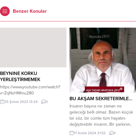
Benzer Konular
BEYNINE KORKU
YERLEŞTİRMEMEK
https://www.youtube.com/watch?
v=ZqNsHMmu280
BU AKŞAM SEKRETERİMLE…
25 Şubat 2023 13:24
0
İnsanın başına ne zaman ne
geleceği belli olmaz. Bazen küçük
bir söz, bir cümle tüm hayatını
değiştirebilir insanın, Bir şarkının,
bir türkünün tüm duygularımızı
17 Aralık 2024 21:52
0