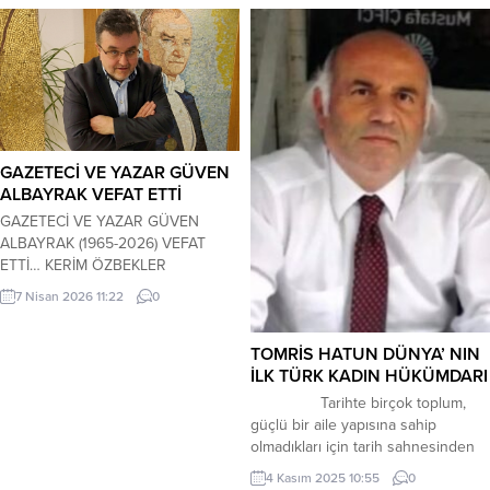
değiştirdiği gibi, Bazı şeyler de
insanı hayatını tamamen
değiştirebilir.. Aşağıda yaşanan olay
tam da bunu anlatıyor… Yaşanan bu
olay uzak bir ülkede geçer.. Adam,
devletin çok...
GAZETECİ VE YAZAR GÜVEN
ALBAYRAK VEFAT ETTİ
GAZETECİ VE YAZAR GÜVEN
ALBAYRAK (1965-2026) VEFAT
ETTİ… KERİM ÖZBEKLER
GAZETECİ-YAZAR-ŞAİR
7 Nisan 2026 11:22
0
https://www.e-magazin.tv/ isimli
”Edebiyat Magazin Gazetesi”nin
kurucusu ve imtiyaz sahibi, Ordu
TOMRİS HATUN DÜNYA’ NIN
Basın Kuruluşları Derneği Yönetim
İLK TÜRK KADIN HÜKÜMDARI
Kurulu Üyesi Gazeteci-Yazar Güven
Tarihte birçok toplum,
Albayrak bir süredir tedavi gördüğü
güçlü bir aile yapısına sahip
Marmara Üniversitesi
olmadıkları için tarih sahnesinden
Hastanesi’nde sürdürdüğü yaşam
yok olup gitmişlerdir. En güçlü
4 Kasım 2025 10:55
0
mücadelesini kaybetti.