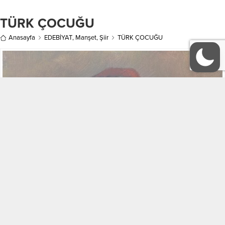
hatırladın mı Esila, “Boş veeeer!”
keseriz....
Tezene; nereden incitmişse...
TÜRK ÇOCUĞU
Anasayfa
EDEBİYAT
,
Manşet
,
Şiir
TÜRK ÇOCUĞU