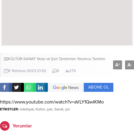
KÜLTÜR-SANAT
Yazar ve Şair Tanıtımları
Yorumcu Tanıtımı
A
A
+
-
6 Temmuz 2023 21:02
0
273
ABONE OL
https://www.youtube.com/watch?v=aVLY1QwIKMo
ETİKETLER:
edebiyat
,
Kültür
,
şair
,
Sanat
,
şiir
Yorumlar