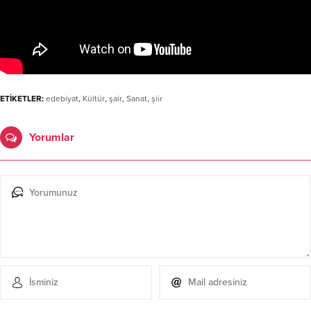
ETİKETLER:
edebiyat
,
Kültür
,
şair
,
Sanat
,
şiir
Yorumlar