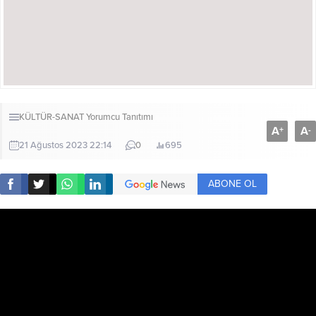
KÜLTÜR-SANAT
Yorumcu Tanıtımı
A
A
+
-
21 Ağustos 2023 22:14
0
695
ABONE OL