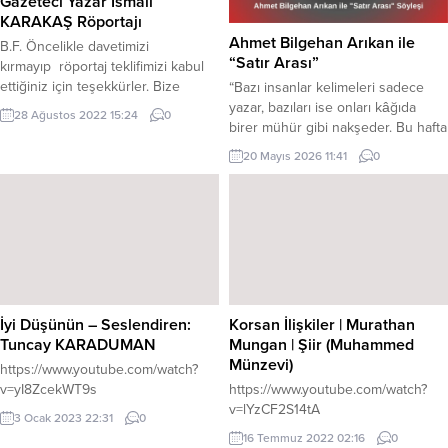
Gazeteci Yazar İsmail
KARAKAŞ Röportajı
Ahmet Bilgehan Arıkan ile
B.F. Öncelikle davetimizi
“Satır Arası”
kırmayıp röportaj teklifimizi kabul
ettiğiniz için teşekkürler. Bize
“Bazı insanlar kelimeleri sadece
kısaca kendinizi tanıtır mısınız?
yazar, bazıları ise onları kâğıda
28 Ağustos 2022 15:24
0
İsmail KARAKAŞ: Aslen Doğu
birer mühür gibi nakşeder. Bu hafta
Karadeniz’imizin güzel bir ili olan
Satır Arası’nda; 58 yıllık bir mirası,
20 Mayıs 2026 11:41
0
Bayburtluyum. Gebze İmam Hatip
13 punto hassasiyetiyle geleceğe
Lisesi ve Süleyman Demirel
taşıyan ‘Kitap Mimarı’ Ahmet
Üniversitesi iktisat fakültesi
Bilgehan Arıkan ile kelimelerin
mezunuyum, Atatürk üniversitesi
sıhhati üzerine derin bir yolculuğa
Adalet bölümü mezunuyum ve Batı
çıkıyoruz.” 1. Öncelikle hoş geldiniz
Avrupa Yüksek Öğretim Programı
diyor ve söyleşimizin başlangıcında
Köln iletişim ve medya bölümü,...
bir iki cümleyle...
İyi Düşünün – Seslendiren:
Korsan İlişkiler | Murathan
Tuncay KARADUMAN
Mungan | Şiir (Muhammed
Münzevi)
https://www.youtube.com/watch?
v=yI8ZcekWT9s
https://www.youtube.com/watch?
v=lYzCF2S14tA
3 Ocak 2023 22:31
0
16 Temmuz 2022 02:16
0