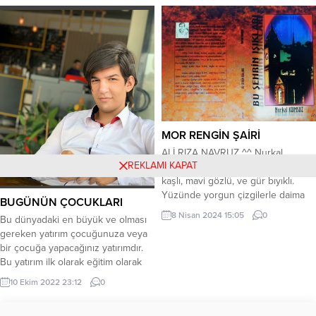
MOR RENGİN ŞAİRİ
ALİ RIZA NAVRUZ ^^ Nurkal
REKLAMI KAPAT
Kumsuz Genellikle uzun saçlı, kalın
kaşlı, mavi gözlü, ve gür bıyıklı.
Yüzünde yorgun çizgilerle daima
BUGÜNÜN ÇOCUKLARI
gizemli bir ifâde hâkim. Kısa, sâkin
8 Nisan 2024 15:05
0
Bu dünyadaki en büyük ve olması
adımlarla yürür. Hiçbir zaman acele
gereken yatırım çocuğunuza veya
etmez. Açık sözlü olmasına
bir çocuğa yapacağınız yatırımdır.
nağmen daha çok gözleriyle
Bu yatırım ilk olarak eğitim olarak
konuşur. Nezaketen iltifat etmez.
başlar ve çocuğun bütün yaşamı
Aklına geleni unutmamak için
10 Ekim 2022 23:12
0
boyunca aksamadan devam etmesi
anında söylemek ister....
gereken bir yatırımdır. Bu bilgiyi