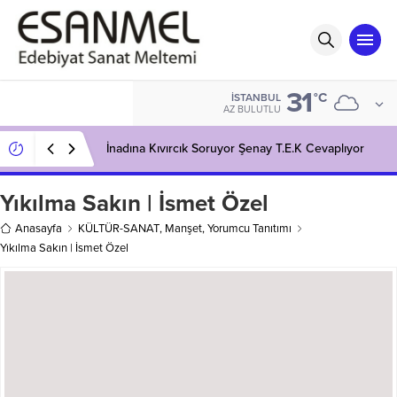
31
°C
İSTANBUL
AZ BULUTLU
İnadına Kıvırcık Soruyor Şenay T.E.K Cevaplıyor
Yıkılma Sakın | İsmet Özel
Anasayfa
KÜLTÜR-SANAT
,
Manşet
,
Yorumcu Tanıtımı
Yıkılma Sakın | İsmet Özel