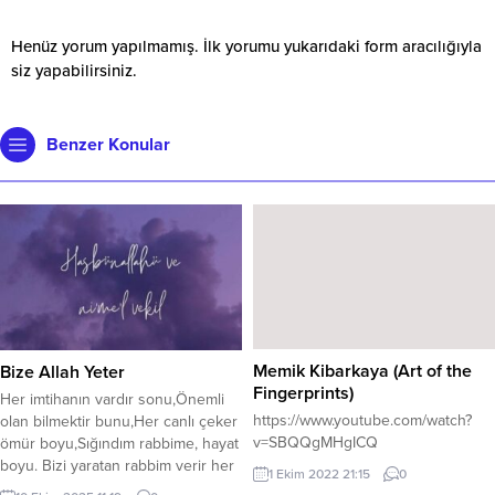
Henüz yorum yapılmamış. İlk yorumu yukarıdaki form aracılığıyla
siz yapabilirsiniz.
Benzer Konular
Memik Kibarkaya (Art of the
Bize Allah Yeter
Fingerprints)
Her imtihanın vardır sonu,Önemli
https://www.youtube.com/watch?
olan bilmektir bunu,Her canlı çeker
v=SBQQgMHgICQ
ömür boyu,Sığındım rabbime, hayat
boyu. Bizi yaratan rabbim verir her
1 Ekim 2022 21:15
0
şeyin hikmetini,Bırakmaz