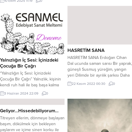
10 Ekim 2025 11:19
0
darlıkta,hasete bizi,Güvenme kula,
satar elbet seni,Allah bize yeter,
başkasına gerek yok ki. Bize Allah
yeter, en büyük dosttur bize,Bize
Allah yeter, her daim o
yanımızda,Bize Allah yeter, sever
bizi...
HASRETİM SANA
HASRETİM SANA Erdoğan Cihan
Yalnızlığın İç Sesi: İçinizdeki
Dal ucunda saman sarısı Bir yaprak,
Çocuğa Bir Çağrı
güneşli Susmuş yüreğim, yangın
“Yalnızlığın İç Sesi: İçinizdeki
yeri Dilimde bir ayrılık şarkısı Daha
Çocuğa Bir Çağrı” Yalnızlık, kişinin
dündü kovmuştun kapından
22 Kasım 2022 00:30
0
kendi ruh hali ile baş başa kalma
Salıvemiştin ipini uçurtmanın
sanatıdır. Kendi ile içten içe
Ayrılıklar sokağına Hasretim sana
3 Haziran 2024 22:09
0
konuşmasıdır. Kelimeler gizliden
gülüm Nasıl hasretse canı çekilmiş
kulağına sözcükleri fısıldar durur…
dere suya Nasıl hasretse bülbül
Zamanın içinde kaybolmaktır…
Geliyor…Hissedebiliyorum…
güle Dururum öyle çaresiz, bitkin
Kendini arar durursun. Başı boş
İyimser düşüncelerden uzak
Titreyen ellerim, dönmeye başlayan
kalmış kaldırımların sessizliğini
Usulcacık çıkıp...
başım, dökülmek için bekleyen
duyar gibiyim… Dönüşümün ta
yaşlarım ve içime sinen korku ile