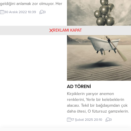
kendisidir. Şehrin sessizliğini
geldiğini anlamak zor olmuyor. Her
ayaklarının altında hissedersin ılık...
sabah, her akşam, yemek yerken
30 Aralık 2022 10:39
0
hatta ve hatta uyurken bile geliyor.
Birazdan karanlığın içinden çıkacak,
aynı alaycı gülüşle bana bakacak,
REKLAMI KAPAT
benimle dalga geçecek ve benim
bu halimden zevk alarak beni
izleyecek....
AD TÖRENİ
Kirpiklerin yarıyor anemon
renklerini, Yerle bir kelebeklerin
alacası. Tekil bir bağdaşımdan çok
daha ötesi, O fütursuz gamzelerin.
Yeterlidir bir gülüş bazen
17 Şubat 2025 20:10
0
Muhteşem ötesi olmasına,
Lambadan çıkmış bir kentin. Bir inci,