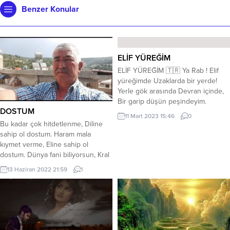
Benzer Konular
ELİF YÜREĞİM
ELİF YÜREĞİM 🇹🇷 Ya Rab ! Elif
yüreğimde Uzaklarda bir yerde!
Yerle gök arasında Devran içinde,
Bir garip düşün peşindeyim.
DOSTUM
Doksandokuz ismin Sevabı
11 Mart 2023 15:46
0
üzerime farz olsun ki Kimsesizliğin
Bu kadar çok hitdetlenme, Diline
ortasında Yalnızlığın, içindeyim !
sahip ol dostum. Haram mala
Ben Türküm Hür doğdum, hür
kıymet verme, Eline sahip ol
yaşarım. Bir umut çığlığında, Tek
dostum. Dünya fani biliyorsun, Kral
adamlığın, esareti altında Prangaya
olsan ölüyorsun, Belki bu gün
13 Haziran 2022 21:59
1
vurulup, Benliğimi yok sayamam!...
gülüyorsun, Yılına sahip ol dostum.
Bu gün etselerde şak,şak, Tarih ne
yazacak bir bak, Bekler seni kuru
toprak, Ölüne sahip ol dostum.
Güvenme saltanatına, Çıkacan...