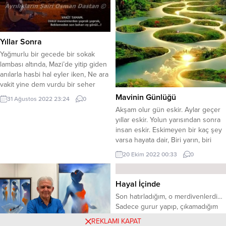
Yıllar Sonra
Yağmurlu bir gecede bir sokak
lambası altında, Mazi’de yitip giden
anılarla hasbi hal eyler iken, Ne ara
vakit yine dem vurdu bir seher
vaktine, Arzu halim yine kaldı bir
Mavinin Günlüğü
31 Ağustos 2022 23:24
0
başka yağmurlu geceye, Oysa’ki
Akşam olur gün eskir. Aylar geçer
çözülmüştü lal dilime vurulan
yıllar eskir. Yolun yarısından sonra
suskunluk prangaları, Ayrılığa
insan eskir. Eskimeyen bir kaç şey
kararan ana son bahara çalmayan
varsa hayata dair, Biri yarın, biri
mevsimlere, Ansızın yaprak misali
umut, biri sevgi, biri mavidir. Hatice
döküldüğüm...
20 Ekim 2022 00:33
0
Kutsal / Hayata Dair Mavinin
Günlüğü Fotoğraf: Hatice KUTSAL
tarafından eklenmiştir.
Hayal İçinde
Son hatırladığım, o merdivenlerdi…
Sadece gurur yapıp, çıkamadığım
yedi basamaklı ! Ne gülen yüzünü,
REKLAMI KAPAT