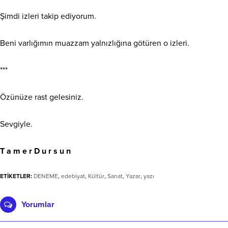
Şimdi izleri takip ediyorum.
Beni varlığımın muazzam yalnızlığına götüren o izleri.
***
Özünüze rast gelesiniz.
Sevgiyle.
T a m e r D u r s u n
ETİKETLER:
DENEME
,
edebiyat
,
Kültür
,
Sanat
,
Yazar
,
yazı
Yorumlar