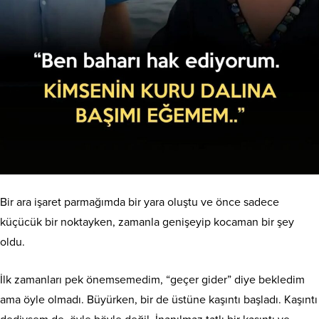
Bir ara işaret parmağımda bir yara oluştu ve önce sadece
küçücük bir noktayken, zamanla genişeyip kocaman bir şey
oldu.
İlk zamanları pek
önemsemedim, “geçer gider” diye bekledim
ama öyle olmadı. Büyürken, bir de üstüne kaşıntı başladı. Kaşıntı