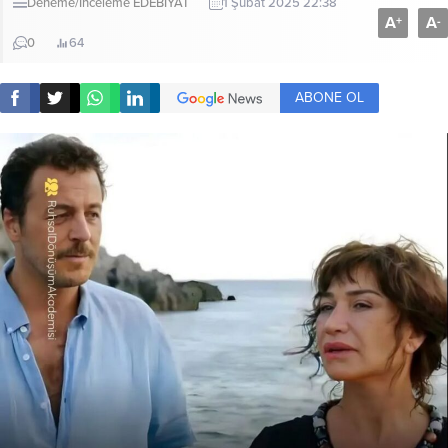
Deneme/İnceleme
EDEBİYAT
1 Şubat 2025 22:38
A
A
+
-
0
64
ABONE OL