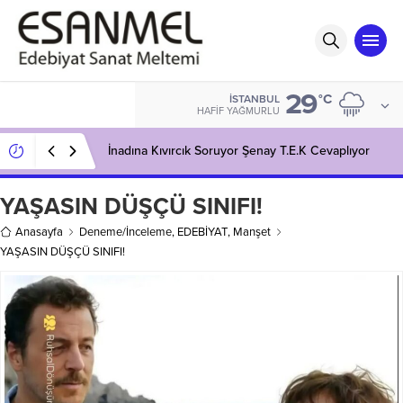
29
°C
İSTANBUL
HAFIF YAĞMURLU
İnadına Kıvırcık Soruyor Şenay T.E.K Cevaplıyor
YAŞASIN DÜŞÇÜ SINIFI!
Anasayfa
Deneme/İnceleme
,
EDEBİYAT
,
Manşet
YAŞASIN DÜŞÇÜ SINIFI!