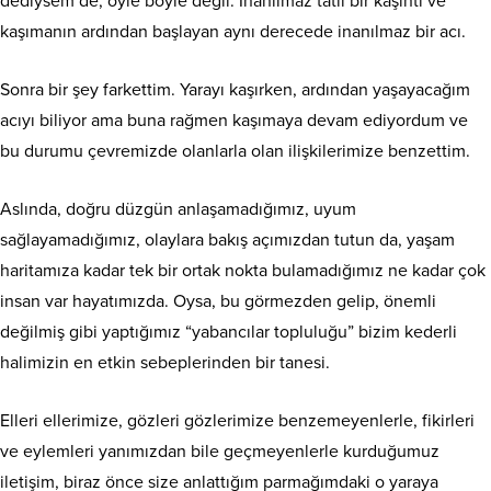
dediysem de, öyle böyle değil. İnanılmaz tatlı bir kaşıntı ve
kaşımanın ardından başlayan aynı derecede inanılmaz bir acı.
Sonra bir şey farkettim. Yarayı kaşırken, ardından yaşayacağım
acıyı biliyor ama buna rağmen kaşımaya devam ediyordum ve
bu durumu çevremizde olanlarla olan ilişkilerimize benzettim.
Aslında, doğru düzgün anlaşamadığımız, uyum
sağlayamadığımız, olaylara bakış açımızdan tutun da, yaşam
haritamıza kadar tek bir ortak nokta bulamadığımız ne kadar çok
insan var hayatımızda. Oysa, bu görmezden gelip, önemli
değilmiş gibi yaptığımız “yabancılar topluluğu” bizim kederli
halimizin en etkin sebeplerinden bir tanesi.
Elleri ellerimize, gözleri gözlerimize benzemeyenlerle, fikirleri
ve eylemleri yanımızdan bile geçmeyenlerle kurduğumuz
iletişim, biraz önce size anlattığım parmağımdaki o yaraya