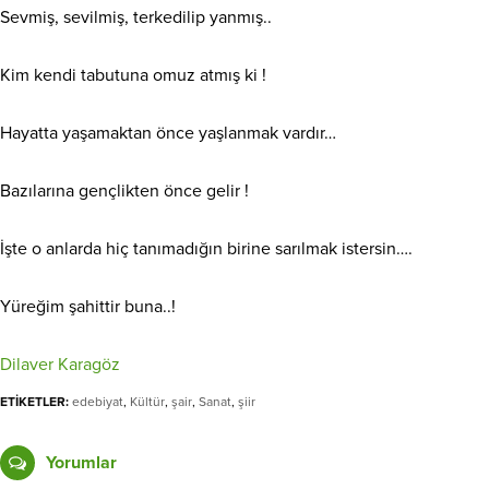
Sevmiş, sevilmiş, terkedilip yanmış..
Kim kendi tabutuna omuz atmış ki !
Hayatta yaşamaktan önce yaşlanmak vardır…
Bazılarına gençlikten önce gelir !
İşte o anlarda hiç tanımadığın birine sarılmak istersin….
Yüreğim şahittir buna..!
Dilaver Karagöz
ETİKETLER:
edebiyat
,
Kültür
,
şair
,
Sanat
,
şiir
Yorumlar