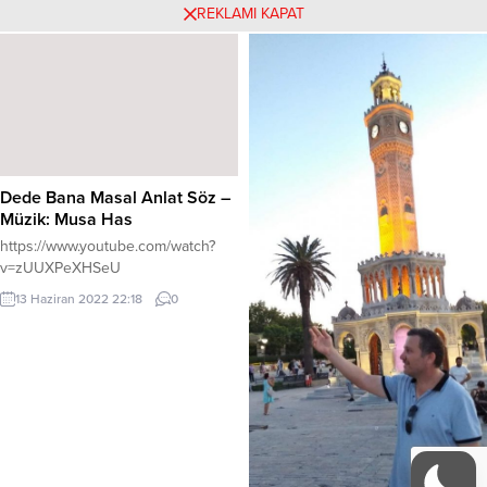
son kitabı Prekarya: Özgür Köleler
olan psikolojik tahlillerini çok
REKLAMI KAPAT
13 Temmuz 2024 13:49
0
ile yeniden okuyucularının
beğendim. Kitap kahramanı Hayal
karşısına çıkıyor. İlk iki baskısı
Ali, kısaca Hayali, gayrimeşru ve
yoğun ilgi gören kitap, genişletilmiş
varlık içinde süren bir hayatın
ve güncellenmiş içeriğiyle üçüncü
biricik oğlu. Babası zengin bir
baskıya hazırlanıyor. “Prekaryanın
kaçakcı , annesi ise kenar
Yükselişi: Görünmez Kelepçeler”
mahallenin güzellerinden, bir
Güney Güneyan, modern
zengin avcısı. Hayali 8 yaşında...
kapitalist...
Dede Bana Masal Anlat Söz –
Müzik: Musa Has
https://www.youtube.com/watch?
v=zUUXPeXHSeU
13 Haziran 2022 22:18
0