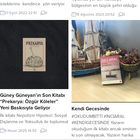
isteklerine kendince yön veriyor.
bölgesinin en büyük şehri olduğu
Beklediğin şeyler senin için uzunca
bilinen önemli kültür, ticaret ve
27 Eylül 2022 22:51
0
15 Ağustos 2023 20:52
0
bir süre gerçekleşmez. Beklersin,
sosyal merkezidir. Ülkenin ise
beklersin ve sonunda tam vaz
sanayi, ticaret ve kültür merkezi
geçeceken sana”dur” der, yüzüne
bilinse de liman şehridir. Bu şehir
kapılar açar. Benim Türk şiirinin
de ne kadar Azerbaycanlı halk olsa
“Beyaz kartalı”,Türk edebiyatının
da Türkiye, Rusya ve diğer Türk
Dede Korkutu adlanan Bahaettin
devletlerinin halkları...
Karakoçla tanışmam...
Güney Güneyan’ın Son Kitabı
“Prekarya: Özgür Köleler”
Yeni Baskısıyla Geliyor
Kendi Gecesinde
İlk kitabı Nepotizm Hipotezi: Sosyal
#OKUDUMBİTTİ #İNCİARAL
Dışlanma ve Yoksulluk ile toplumsal
#KENDİGECESİNDE Yazarın
meselelere güçlü bir bakış sunan
okuduğum ilk kitabı ancak eminim
5 Nisan 2025 14:52
0
gazeteci-yazar Güney Güneyan,
ki son olmayacak. Yazarın harika