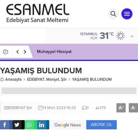
31
°C
İSTANBUL
AÇIK
Muhayyel Hissiyat
YAŞAMIŞ BULUNDUM
Anasayfa
EDEBİYAT
,
Manşet
,
Şiir
YAŞAMIŞ BULUNDUM
A
A
+
-
EDEBİYAT
Şiir
14 Mart 2023 16:33
0
379
ABONE OL