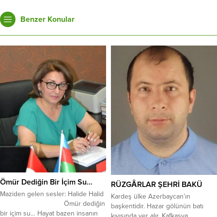
Benzer Konular
Ömür Dediğin Bir İçim Su…
RÜZGÂRLAR ŞEHRİ BAKÜ
Maziden gelen sesler: Halide Halid
Kardeş ülke Azerbaycan’ın
Ömür dediğin
başkentidir. Hazar gölünün batı
bir içim su… Hayat bazen insanın
kıyısında yer alır. Kafkasya