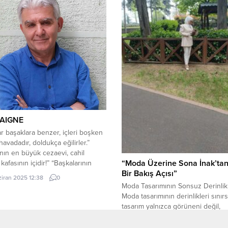
.
AIGNE
ar başaklara benzer, içleri boşken
havadadır, doldukça eğilirler.”
ın en büyük cezaevi, cahil
“Moda Üzerine Sona İnak’tan
kafasının içidir!” “Başkalarının
Bir Bakış Açısı”
le bilgin olsak bile, ancak kendi
ziran 2025 12:38
0
a akıllı olabiliriz.” “Bir amaca
Moda Tasarımının Sonsuz Derinlik
mayan ruh, yolunu kaybeder;
Moda tasarımının derinlikleri sınırs
er yerde olmak hiçbir yerde
tasarım yalnızca görüneni değil,
tır.” “İnsan her yerde hep o
görünmeyeni de yansıtır. Tıpkı bir 
31 Ekim 2024 12:50
0
r ve bir insanın özünde...
ve bir çocuğun aynı nesneye bakıp