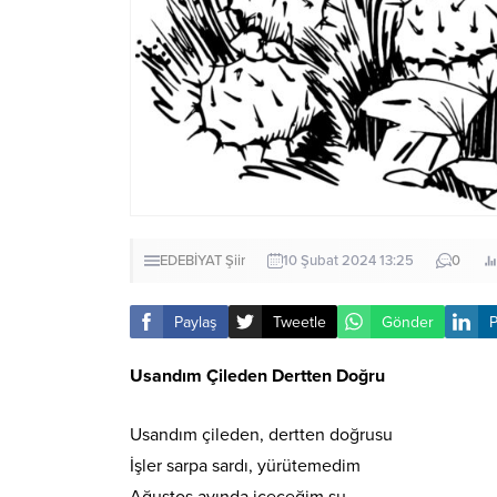
EDEBİYAT
Şiir
10 Şubat 2024 13:25
0
Paylaş
Tweetle
Gönder
P
Usandım Çileden Dertten Doğru
Usandım çileden, dertten doğrusu
İşler sarpa sardı, yürütemedim