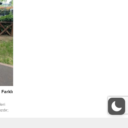
 Farklı
leri
ızdır;
yetişkin
 farklı