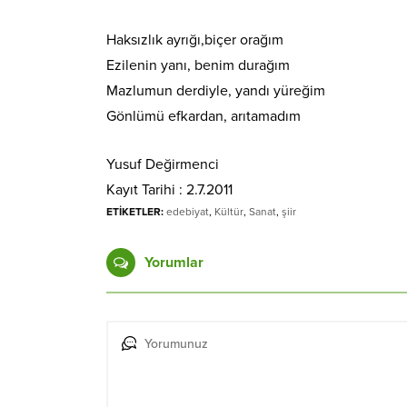
Haksızlık ayrığı,biçer orağım
Ezilenin yanı, benim durağım
Mazlumun derdiyle, yandı yüreğim
Gönlümü efkardan, arıtamadım
Yusuf Değirmenci
Kayıt Tarihi : 2.7.2011
ETİKETLER:
edebiyat
,
Kültür
,
Sanat
,
şiir
Yorumlar