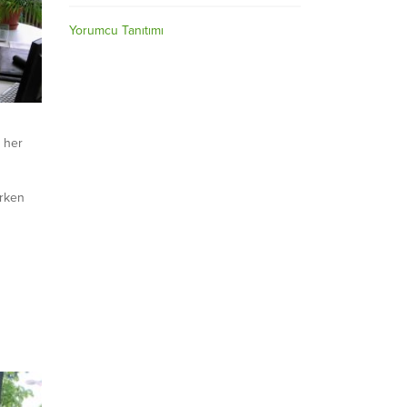
Yorumcu Tanıtımı
 her
arken
sundan
uştuk
leği
n
k
ler