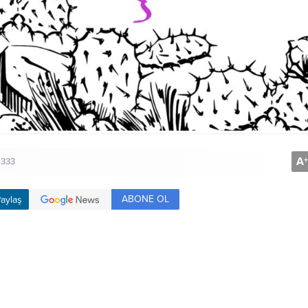
A
+
333
ABONE OL
aylaş