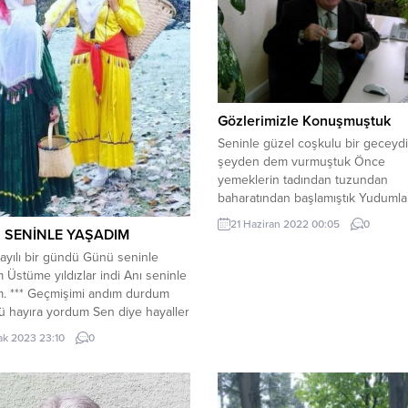
Gözlerimizle Konuşmuştuk
Seninle güzel coşkulu bir geceydi
şeyden dem vurmuştuk Önce
yemeklerin tadından tuzundan
baharatından başlamıştık Yuduml
çayın deminden renginden koku
21 Haziran 2022 00:05
0
 SENİNLE YAŞADIM
çıkmıştık Nefes almayı bile unutm
arada bir olsa da soluklanmıştık Çi
ayılı bir gündü Günü seninle
kirazı kavunu irdelemiştik tadında
 Üstüme yıldızlar indi Anı seninle
bahsedip durmuştuk İçinde bir te
m. *** Geçmişimi andım durdum
ikimizin olduğu renkli düşler hayal
 hayıra yordum Sen diye hayaller
kurmuştuk Sözlerimizin içi sevgi
Dünü seninle yaşadım. ***
ak 2023 23:10
0
doluydu...
ın hecelere İlmek attım gecelere
dağda yücelere Yönü seninle
. *** Bazen gözlerim dolardı
evgiler kalırdı Sazım sen diye