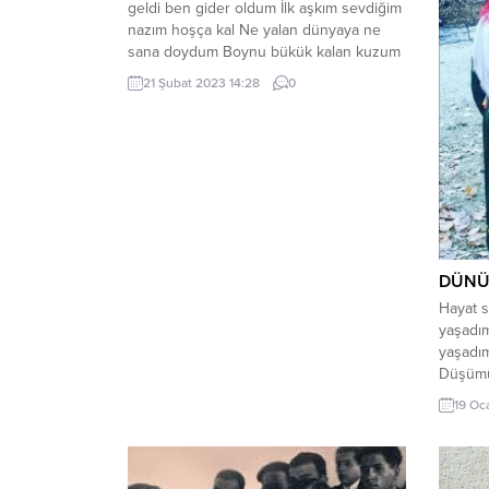
geldi ben gider oldum İlk aşkım sevdiğim
nazım hoşça kal Ne yalan dünyaya ne
sana doydum Boynu bükük kalan kuzum
hoşça kal Gördüğüm yerlerin böcek
21 Şubat 2023 14:28
0
börtüsü Derdimin ortağı sırrım örtüsü
Gözümün ışığı evimin süsü Can oğlum
gelinim kızım hoşça kal Dost hısım
akraba...
DÜNÜ
Hayat s
yaşadım
yaşadı
Düşümü
kurdum 
19 Oc
Sığamad
Çıktım 
yaşadım
Serde s