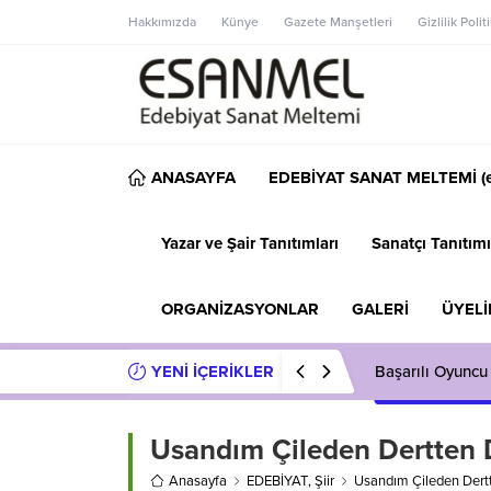
Hakkımızda
Künye
Gazete Manşetleri
Gizlilik Polit
ANASAYFA
EDEBİYAT SANAT MELTEMİ (e
Yazar ve Şair Tanıtımları
Sanatçı Tanıtımı
ORGANİZASYONLAR
GALERİ
ÜYELİ
YENİ İÇERİKLER
Başarılı Oyuncu
Usandım Çileden Dertten
Anasayfa
EDEBİYAT
,
Şiir
Usandım Çileden Dert