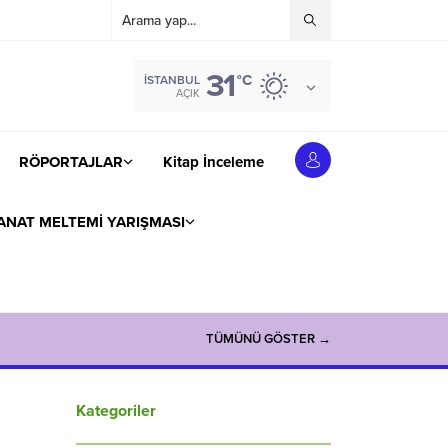
31
°C
İSTANBUL
AÇIK
RÖPORTAJLAR
Kitap İnceleme
ANAT MELTEMİ YARIŞMASI
TÜMÜNÜ GÖSTER →
Kategoriler