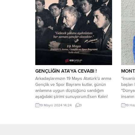
çalardı..
GENÇLİĞİN ATA’YA CEVABI !
MONT
Arkadaşlarımızın 19 Mayıs Atatürk’ü anma
“İnsanl
Gençlik ve Spor Bayramı kutlar, günün
başları 
anlamına uygun düştüğünü sandığım
“Dünyan
aşağıdaki şiirimi sunuyorum.Esen Kalın!
insanın 
18.5.24 Ruşen S.Kaygulu GENÇLİĞİN
bilgisiy
19 Mayıs 2024 14:24
0
19 Ha
ATA’YA CEVABI ! Seninle beraberdir halâ
aklımızl
millet ve Cumhuriyet, Özlemle beklediğin
bağlan
demokrasi de geldi, nihayet. Ama
çünkü h
nedense her günümüz bir afet,bir
olmamak
felâket; Sen gideli pek de rahat...
insandı