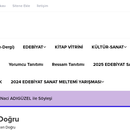
ikası
Sitene Ekle
İletişim
-Dergi)
EDEBİYAT
KİTAP VİTRİNİ
KÜLTÜR-SANAT
Yorumcu Tanıtımı
Ressam Tanıtımı
2025 EDEBİYAT S
K
2024 EDEBİYAT SANAT MELTEMİ YARIŞMASI
 Naci ADIGÜZEL ile Söyleşi
 Doğru
ten Doğru