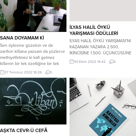
İLYAS HALİL ÖYKÜ
YARIŞMASI ÖDÜLLERİ
SANA DOYAMAM Kİ
İLYAS HALİL ÖYKÜ YARIŞMASI’NI
Sen öylesine güzelsin ve de
KAZANAN YAZARA 2.500,
zarifsin kiSana yazsam da yüzlerce
İKİNCİSİNE 1.500. ÜÇÜNCÜSÜNE
methiyeYetmez ki kafi gelmez
1.000 LİRA ÖDENECEK.(SON
30 Ekim 2022 14:42
0
kiSenin bir tek özelliğine bir tek
BAŞVURU TARİHİ.30 KASIM 2022
güzelliğineSeni bir ömür aşkla
ÇARŞAMBA)…Mersin Sanat
27 Temmuz 2022 16:26
0
sevsem deKollarımla seni her gün
Edebiyat Dergisi, İlyas Halil Öykü
sıkıca sarsam daSana doyamam
Yarışması düzenledi. Buna göre bir
kiSana öylesine bağlı bağımlı
öykünüzü, Türkçe. 12 punto, Times
yaşıyorum kiSeninle koskocaman
New Roman. 1.5 satır aralığıyla 5
bir ömrü yaşasak daBir gün bir
(Beş) A4 sayfayı geçmeden, kâğıdın
gece bile sayamam
bir yüzüne. üst sağ köşesine
kiYaşadıkçaKimseye...
sadece rumuz...
AŞKTA CEVR-Ü CEFÂ