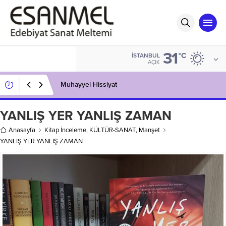
31
°C
İSTANBUL
AÇIK
Muhayyel Hissiyat
YANLIŞ YER YANLIŞ ZAMAN
Anasayfa
Kitap İnceleme
,
KÜLTÜR-SANAT
,
Manşet
YANLIŞ YER YANLIŞ ZAMAN