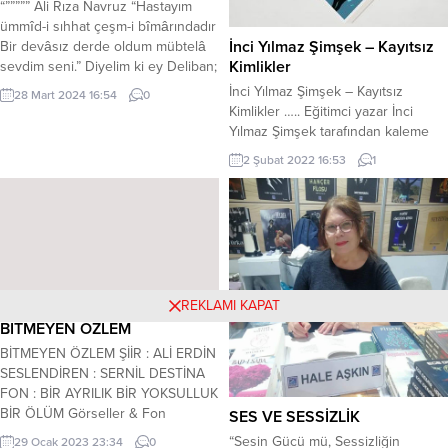
“””””” Ali Rıza Navruz “Hastayım
ümmîd-i sıhhat çeşm-i bîmârındadır
İnci Yılmaz Şimşek – Kayıtsız
Bir devâsız derde oldum mübtelâ
Kimlikler
sevdim seni.” Diyelim ki ey Deliban;
Sen de Şeyh Galip gibi böyle bir
İnci Yılmaz Şimşek – Kayıtsız
28 Mart 2024 16:54
0
aşka, derde dûçâr oldun. Ve
Kimlikler ….. Eğitimci yazar İnci
diyelim ki; böyle bir derdin
Yılmaz Şimşek tarafından kaleme
müptelâsısın şu an… İşte bu halde
alınan, Ankara merkezli Gülnar
2 Şubat 2022 16:53
1
de sıhhat senin ümidinse eğer; o
Yayınları’ndan çıkan “Kayıtsız
ümit...
Kimlikler” isimli mülteci romanı
çıktığı ilk günden itibaren sosyal
medyada büyük ilgi gördü. İçinde
birbirinden farklı mülteci
öykülerinin yer aldığı “Kayıtsız
Kimlikler” romanı için iki yıldır
REKLAMI KAPAT
mülteciler, Suriye, Suriye...
BİTMEYEN ÖZLEM
BİTMEYEN ÖZLEM ŞİİR : ALİ ERDİN
SESLENDİREN : SERNİL DESTİNA
FON : BİR AYRILIK BİR YOKSULLUK
BİR ÖLÜM Görseller & Fon
SES VE SESSİZLİK
alıntıdır…. BİTMEYEN ÖZLEM Artık
“Sesin Gücü mü, Sessizliğin
29 Ocak 2023 23:34
0