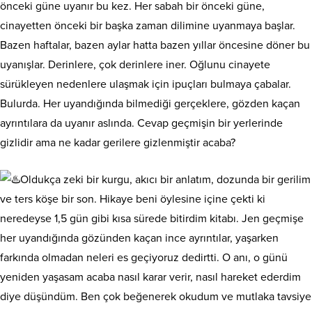
önceki güne uyanır bu kez. Her sabah bir önceki güne,
cinayetten önceki bir başka zaman dilimine uyanmaya başlar.
Bazen haftalar, bazen aylar hatta bazen yıllar öncesine döner bu
uyanışlar. Derinlere, çok derinlere iner. Oğlunu cinayete
sürükleyen nedenlere ulaşmak için ipuçları bulmaya çabalar.
Bulurda. Her uyandığında bilmediği gerçeklere, gözden kaçan
ayrıntılara da uyanır aslında. Cevap geçmişin bir yerlerinde
gizlidir ama ne kadar gerilere gizlenmiştir acaba?
Oldukça zeki bir kurgu, akıcı bir anlatım, dozunda bir gerilim
ve ters köşe bir son. Hikaye beni öylesine içine çekti ki
neredeyse 1,5 gün gibi kısa sürede bitirdim kitabı. Jen geçmişe
her uyandığında gözünden kaçan ince ayrıntılar, yaşarken
farkında olmadan neleri es geçiyoruz dedirtti. O anı, o günü
yeniden yaşasam acaba nasıl karar verir, nasıl hareket ederdim
diye düşündüm. Ben çok beğenerek okudum ve mutlaka tavsiye