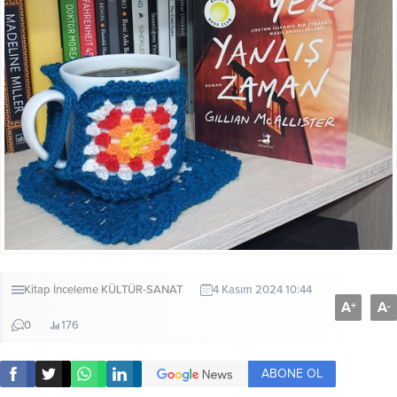
Kitap İnceleme
KÜLTÜR-SANAT
4 Kasım 2024 10:44
A
A
+
-
0
176
ABONE OL