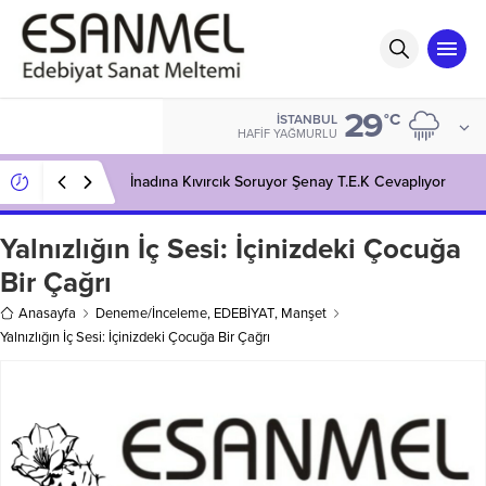
29
°C
İSTANBUL
HAFIF YAĞMURLU
İnadına Kıvırcık Soruyor Şenay T.E.K Cevaplıyor
Yalnızlığın İç Sesi: İçinizdeki Çocuğa
Bir Çağrı
Anasayfa
Deneme/İnceleme
,
EDEBİYAT
,
Manşet
Yalnızlığın İç Sesi: İçinizdeki Çocuğa Bir Çağrı