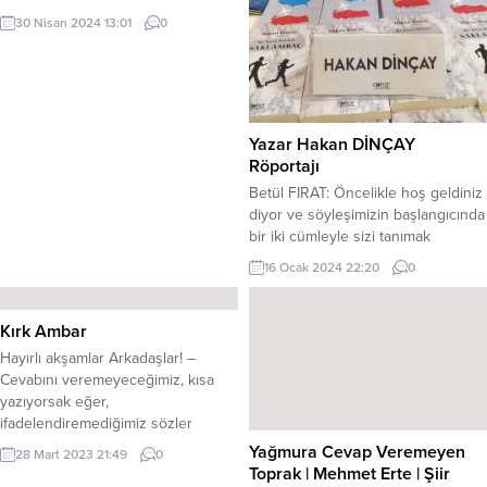
cadde yol güzergahı boyunca belli
30 Nisan 2024 13:01
0
aralıklarla sıralanmış çöp bidonları,
sahipsiz kedi ve köpekler arasında
sanırsınız taksim edilmişte, her
birisi sıra nöbetlerini vukuatsız
tutabilme cidiyetinde beklemekteler
Yazar Hakan DİNÇAY
bidonların başında. Sabahın erken...
Röportajı
Betül FIRAT: Öncelikle hoş geldiniz
diyor ve söyleşimizin başlangıcında
bir iki cümleyle sizi tanımak
istiyoruz. Hakan DİNÇAY Kimdir?
16 Ocak 2024 22:20
0
Hakan DİNÇAY: 1965 yılında
Malatya’da doğdum. İki yaşında
Ankara’ya geldim. ilk, orta ve lise
Kırk Ambar
öğrenimini başkentte okudum.
Hayırlı akşamlar Arkadaşlar! –
Hacettepe Üniversitesi İstatistik
Cevabını veremeyeceğimiz, kısa
Bölümü’nü 1990 yılında bitirdim.
yazıyorsak eğer,
Okulu bitirdikten sonra Türkiye
ifadelendiremediğimiz sözler
İstatistik Kurumu’nda (TÜİK) 6...
söylememeliyiz, yazmamalıyız.
Yağmura Cevap Veremeyen
28 Mart 2023 21:49
0
Hatta mümkünse düşünmemeliyiz.
Toprak | Mehmet Erte | Şiir