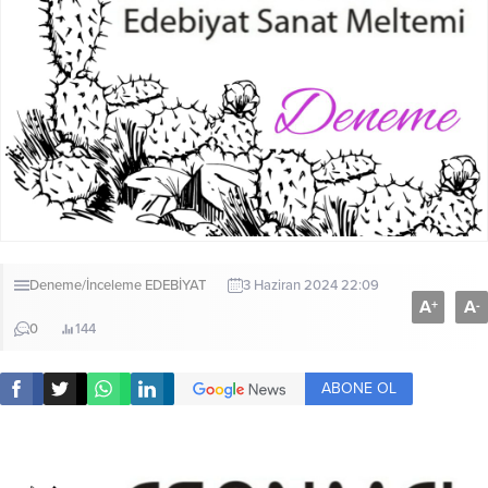
Deneme/İnceleme
EDEBİYAT
3 Haziran 2024 22:09
A
A
+
-
0
144
ABONE OL