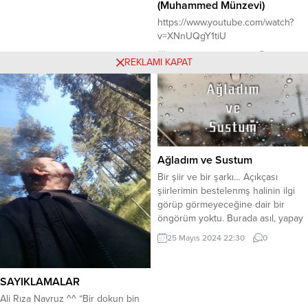
– Söz güzel diye (herhangi bir söz)
(Muhammed Münzevi)
peşine düşüp, kendimizi
https://www.youtube.com/watch?
düşünemez hale getirmemeliyiz.
v=XNnUQgY1tiU
Değerlendirmeliyiz, sorgulamalıyız.
– Beşer sözü, istikrarsızdır. Hataya
16 Temmuz 2022 01:17
1
REKLAMI KAPAT
meyillidir. Çoğu zaman ve hatta her
zaman yoğun duygulardan oluşur.
Yoğun duyguların itidali yoktur....
Ağladım ve Sustum
Bir şiir ve bir şarkı… Açıkçası
şiirlerimin bestelenmş halinin ilgi
görüp görmeyeceğine dair bir
öngörüm yoktu. Burada asıl, yapay
zeka ile bir şiirin bestelenmesi
25 Mayıs 2024 22:30
0
düşüncesi bana cazip gelmişti.
Kimse dinlemese de sorun değil,
beğeneceğim müzikler yaparım ve
SAYIKLAMALAR
kendim dinlerim diye düşündüm.
Ali Rıza Navruz ^^ “Bir dokun bin
Fakat ilk çalışmalarla ilgili aldığım