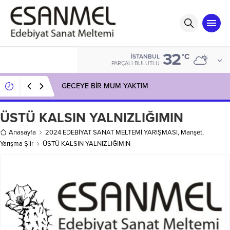
32
°C
İSTANBUL
PARÇALI BULUTLU
GECEYE BİR MUM YAKTIM
ÜSTÜ KALSIN YALNIZLIĞIMIN
Anasayfa
2024 EDEBİYAT SANAT MELTEMİ YARIŞMASI
,
Manşet
,
Yarışma Şiir
ÜSTÜ KALSIN YALNIZLIĞIMIN