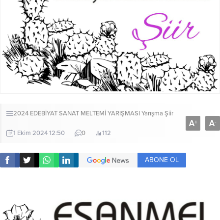
2024 EDEBİYAT SANAT MELTEMİ YARIŞMASI
Yarışma Şiir
A
A
+
-
1 Ekim 2024 12:50
0
112
ABONE OL