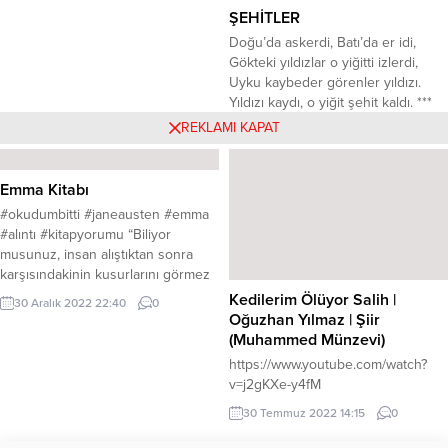
ŞEHİTLER
Doğu’da askerdi, Batı’da er idi,
Gökteki yıldızlar o yiğitti izlerdi,
Uyku kaybeder görenler yıldızı.
Yıldızı kaydı, o yiğit şehit kaldı. ***
Sessizdi kalp alında vurulmuşun,
REKLAMI KAPAT
8 Temmuz 2023 12:39
0
Sormamıştı parolayı kör kurşun
Parola tunç dağda kan renginde,
Küflü sefer tası kuru ekmeğinde. ***
Emma Kitabı
Sefertası ana elinde, ayak çıplak,
#okudumbitti #janeausten #emma
Ayakkabısız ayaklar çıplaktı ayak,
#alıntı #kitapyorumu “Biliyor
Asmıştı...
musunuz, insan alıştıktan sonra
karşısındakinin kusurlarını görmez
oluyor.” “İnsan ruhunun, ilginç
Kedilerim Ölüyor Salih |
30 Aralık 2022 22:40
0
durumlardaki kişilere karşı bir
Oğuzhan Yılmaz | Şiir
yufkalığı vardır. Örneğin, evlenen
(Muhammed Münzevi)
ya da ölen genç insanların her
https://www.youtube.com/watch?
zaman iyiliği konuşulur.” Ingiliz
v=j2gKXe-y4fM
yazarı Jane Austen’nin kalemi ile”
Emma”kitabı sayesinde tanışdım ve
30 Temmuz 2022 14:15
0
sevdim. Gerçi dönem kitaplarını