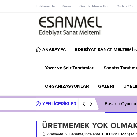
Hakkımızda
Künye
Gazete Manşetleri
Gizlilik Polit
ANASAYFA
EDEBİYAT SANAT MELTEMİ (e
Yazar ve Şair Tanıtımları
Sanatçı Tanıtımı
ORGANİZASYONLAR
GALERİ
ÜYELİ
YENİ İÇERİKLER
Başarılı Oyuncu
ÜRETMEMEK YOK OLMAK
Anasayfa
Deneme/İnceleme
,
EDEBİYAT
,
Manşet