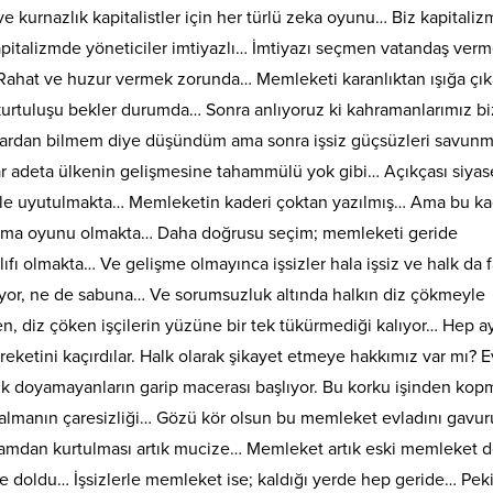
ve kurnazlık kapitalistler için her türlü zeka oyunu… Biz kapitaliz
pitalizmde yöneticiler imtiyazlı… İmtiyazı seçmen vatandaş ver
 Rahat ve huzur vermek zorunda… Memleketi karanlıktan ışığa çı
rtuluşu bekler durumda… Sonra anlıyoruz ki kahramanlarımız b
lardan bilmem diye düşündüm ama sonra işsiz güçsüzleri savunm
r adeta ülkenin gelişmesine tahammülü yok gibi… Açıkçası siyas
lerle uyutulmakta… Memleketin kaderi çoktan yazılmış… Ama bu ka
datma oyunu olmakta… Daha doğrusu seçim; memleketi geride
fı olmakta… Ve gelişme olmayınca işsizler hala işsiz ve halk da f
uyor, ne de sabuna… Ve sorumsuzluk altında halkın diz çökmeyle
ken, diz çöken işçilerin yüzüne bir tek tükürmediği kalıyor… Hep a
reketini kaçırdılar. Halk olarak şikayet etmeye hakkımız var mı? E
tık doyamayanların garip macerası başlıyor. Bu korku işinden kop
a almanın çaresizliği… Gözü kör olsun bu memleket evladını gavu
mdan kurtulması artık mucize… Memleket artık eski memleket de
e doldu… İşsizlerle memleket ise; kaldığı yerde hep geride… Pek