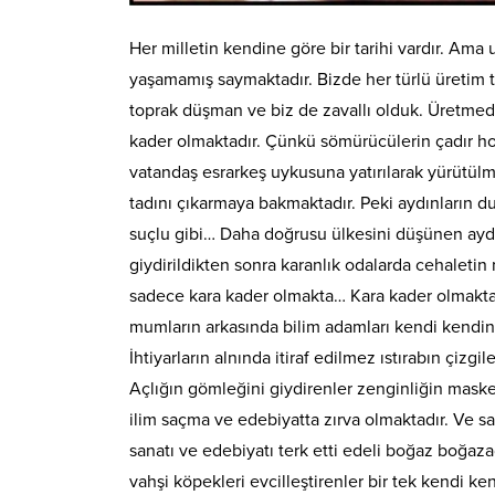
Her milletin kendine göre bir tarihi vardır. Ama 
yaşamamış saymaktadır. Bizde her türlü üretim ta
toprak düşman ve biz de zavallı olduk. Üretmed
kader olmaktadır. Çünkü sömürücülerin çadır hokk
vatandaş esrarkeş uykusuna yatırılarak yürütülm
tadını çıkarmaya bakmaktadır. Peki aydınların d
suçlu gibi… Daha doğrusu ülkesini düşünen aydı
giydirildikten sonra karanlık odalarda cehaletin
sadece kara kader olmakta… Kara kader olmakta
mumların arkasında bilim adamları kendi kendind
İhtiyarların alnında itiraf edilmez ıstırabın çizg
Açlığın gömleğini giydirenler zenginliğin maskes
ilim saçma ve edebiyatta zırva olmaktadır. Ve s
sanatı ve edebiyatı terk etti edeli boğaz boğazad
vahşi köpekleri evcilleştirenler bir tek kendi k