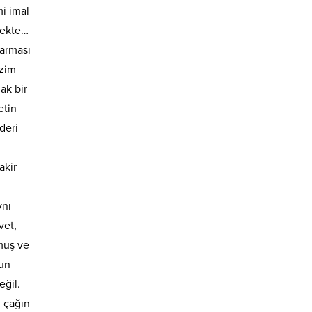
mi imal
mekte…
karması
izim
ak bir
etin
deri
akir
ynı
vet,
muş ve
run
ğil.
i çağın