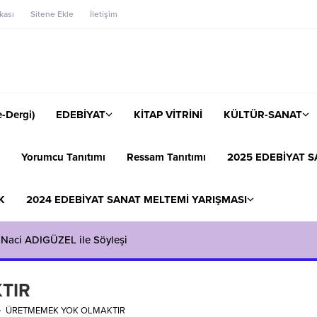
ikası
Sitene Ekle
İletişim
-Dergi)
EDEBİYAT
KİTAP VİTRİNİ
KÜLTÜR-SANAT
Yorumcu Tanıtımı
Ressam Tanıtımı
2025 EDEBİYAT S
K
2024 EDEBİYAT SANAT MELTEMİ YARIŞMASI
 Naci ADIGÜZEL ile Söyleşi
TIR
ÜRETMEMEK YOK OLMAKTIR