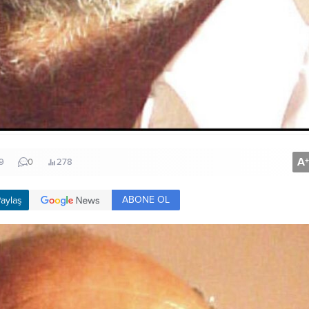
A
+
9
0
278
ABONE OL
aylaş