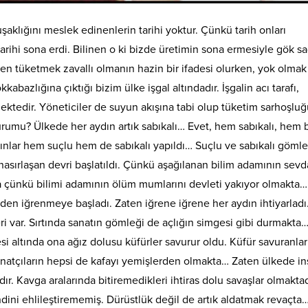
uşaklığını meslek edinenlerin tarihi yoktur. Çünkü tarih onları
rihi sona erdi. Bilinen o ki bizde üretimin sona ermesiyle gök sağ
en tüketmek zavallı olmanın hazin bir ifadesi olurken, yok olmak
abazlığına çıktığı bizim ülke işgal altındadır. İşgalin acı
tarafı,
ektedir. Yöneticiler de suyun akışına tabi olup tüketim sarhoşlu
urumu? Ülkede her aydın artık sabıkalı… Evet, hem sabıkalı, hem b
nlar hem suçlu hem de sabıkalı yapıldı… Suçlu ve sabıkalı gömle
 nasırlaşan devri başlatıldı. Çünkü aşağılanan bilim adamının sevd
 çünkü bilimi adamının ölüm mumlarını devleti yakıyor olmakta
en iğrenmeye başladı. Zaten iğrene iğrene her aydın ihtiyarladı
ileri var. Sırtında sanatın gömleği de açlığın simgesi gibi durmakta
i altında ona ağız dolusu küfürler savurur oldu. Küfür savuranlar
anatçıların hepsi de kafayı yemişlerden olmakta… Zaten ülkede in
ır. Kavga aralarında bitiremedikleri ihtiras dolu savaşlar olmaktad
endini ehlileştirememiş. Dürüstlük değil de artık aldatmak revaçta