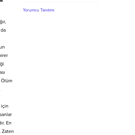
Yorumcu Tanıtımı
ır,
 da
ğun
irer
ği
ası
… Ölüm
.
…
 için
sanlar
ır. En
… Zaten