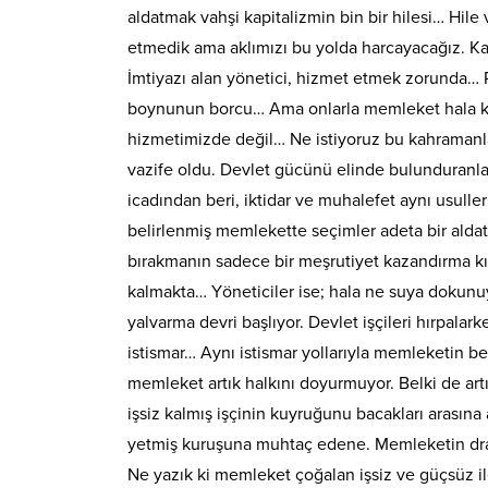
aldatmak vahşi kapitalizmin bin bir hilesi… Hile 
etmedik ama aklımızı bu yolda harcayacağız. Ka
İmtiyazı alan yönetici, hizmet etmek zorunda…
boynunun borcu… Ama onlarla memleket hala ku
hizmetimizde değil… Ne istiyoruz bu kahraman
vazife oldu. Devlet gücünü elinde bulunduranla
icadından beri, iktidar ve muhalefet aynı usul
belirlenmiş memlekette seçimler adeta bir al
bırakmanın sadece bir meşrutiyet kazandırma kılı
kalmakta… Yöneticiler ise; hala ne suya dokun
yalvarma devri başlıyor. Devlet işçileri hırpalar
istismar… Aynı istismar yollarıyla memleketin be
memleket artık halkını doyurmuyor. Belki de ar
işsiz kalmış işçinin kuyruğunu bacakları arasın
yetmiş kuruşuna muhtaç edene. Memleketin dra
Ne yazık ki memleket çoğalan işsiz ve güçsüz il