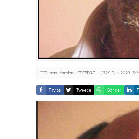
Deneme/İnceleme
EDEBİYAT
29 Eylül 2023 15:2
Paylaş
Tweetle
Gönder
P