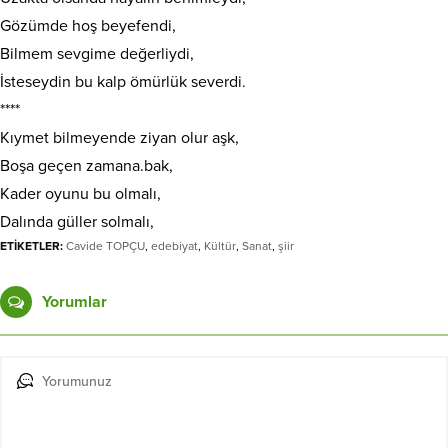
Gözümde hoş beyefendi,
Bilmem sevgime değerliydi,
İsteseydin bu kalp ömürlük severdi.
****
Kıymet bilmeyende ziyan olur aşk,
Boşa geçen zamana.bak,
Kader oyunu bu olmalı,
Dalında güller solmalı,
ETİKETLER:
Cavide TOPÇU
,
edebiyat
,
Kültür
,
Sanat
,
şiir
Yorumlar