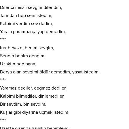
Dilenci misali sevgini dilendim,
Tanrıdan hep seni istedim,
Kalbimi verdim sev dedim,
Yarala paramparça yap demedim.
****
Kar beyazdı benim sevgim,
Sendin benim dengim,
Uzaktın hep bana,
Derya olan sevgimi öldür demedim, yaşat istedim.
****
Yaramaz dediler, değmez dediler,
Kalbimi bilmediler, dinlemediler,
Bir sevdim, bin sevdim,
Kuşlar gibi diyarına uçmak istedim
****
Uzakta olsanda hayalin benimleydi,