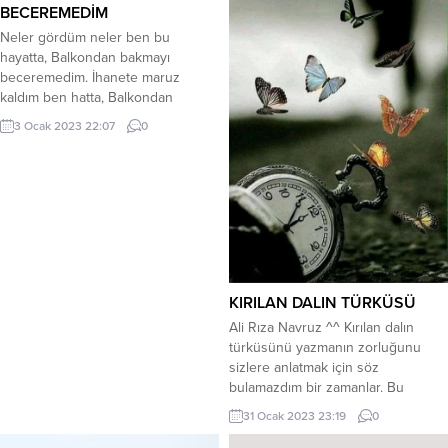
BECEREMEDİM
Neler gördüm neler ben bu
hayatta, Balkondan bakmayı
beceremedim. İhanete maruz
kaldım ben hatta, Balkondan
bakmayı, beceremedim.
3 Ocak 2023 22:07
0
Kırıldım,gücendim,incidim amma,
Sırt dönüp bakmadım,asla davama,
Çok çakallar çıktı,benim yoluma,
Balkondan bakmayı, beceremedim.
Ne filim çevirdim,nede fırıldak, Her
işte başım dik,yüzüm ise ak,
Sıkışınca korkup vede kaçarak,
Balkondan bakmayı beceremedim…
Hakaret ettiler,korkmadı gözüm,...
KIRILAN DALIN TÜRKÜSÜ
Ali Rıza Navruz ^^ Kırılan dalın
türküsünü yazmanın zorluğunu
sizlere anlatmak için söz
bulamazdım bir zamanlar. Bu
türkünün adı şiirdi… Yazarının adı
31 Ocak 2023 23:19
0
da şair! Derdim ki: Şair olunmaz be
agaaaam, düşmeden şu yüreğe