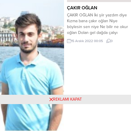
onca oruçsuz ateş! Nasıl bir laftır
ÇAKIR OĞLAN
bu, dediğinizi duyuyorum sanki şu
ÇAKIR OĞLAN İki şiir yazdım diye
an… Bu da böyle bir laf...
Kızma bana çakır oğlan Niye
böylesin sen niye Ne bilir ne okur
oğlan Dolan gel dağda çalıyı
Beklemez misin salıyı Bizim kilimi
15 Aralık 2022 00:05
0
halıyı Nakış nakış dokur oğlan
Vallaha böyle vallaha Yemin ettim
işte aha Sen de o Yüce Allah’a
Etmez misin şükür oğlan
Alparslan...
REKLAMI KAPAT