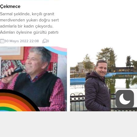
Çekmece
Sarmal şeklinde, kırçıllı granit
merdivenden yukarı doğru sert
adımlarla bir kadın çıkıyordu.
Adımları öylesine gürültü patırtı
koparıyordu ki evinin alt katında
30 Mayıs 2022 22:08
0
oturan komşusunun tüylü, iri
köpeği rahatsız olmuş uluyordu.
Köpeğin sesinin geldiği eve dönüp
baktı, ardından gözüne bastığı
merdivenlerde bıraktığı ıslak ayak
izleri dikkatini çekti. Dışarıda yağan
şiddetli yağmur onu...
Atalım İmza
On dokuz Mayısın
Şafaklarından
Gözlerin mavmavi saçların sarı
Beyaz tenin varya erciyas karı
Ufuktan bir güneş göründü bize 19