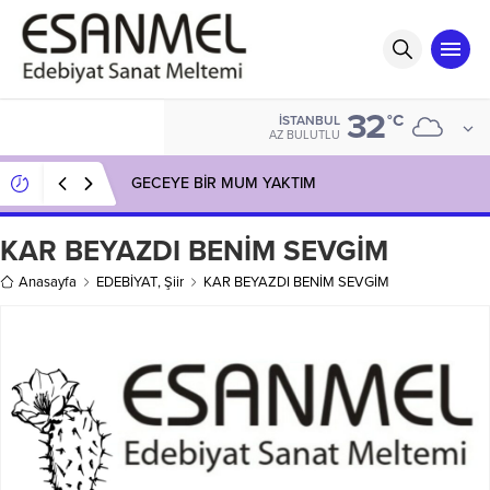
32
°C
İSTANBUL
AZ BULUTLU
GECEYE BİR MUM YAKTIM
KAR BEYAZDI BENİM SEVGİM
Anasayfa
EDEBİYAT
,
Şiir
KAR BEYAZDI BENİM SEVGİM