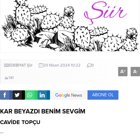
EDEBİYAT
Şiir
20 Nisan 2024 10:22
0
A
A
+
-
141
ABONE OL
KAR BEYAZDI BENİM SEVGİM
CAVİDE TOPÇU
…