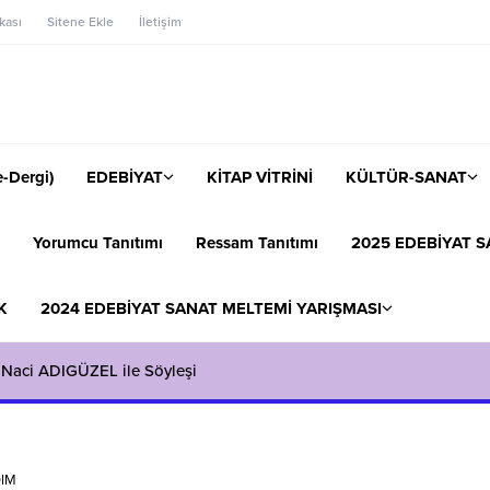
ikası
Sitene Ekle
İletişim
-Dergi)
EDEBİYAT
KİTAP VİTRİNİ
KÜLTÜR-SANAT
Yorumcu Tanıtımı
Ressam Tanıtımı
2025 EDEBİYAT S
K
2024 EDEBİYAT SANAT MELTEMİ YARIŞMASI
 Naci ADIGÜZEL ile Söyleşi
IM