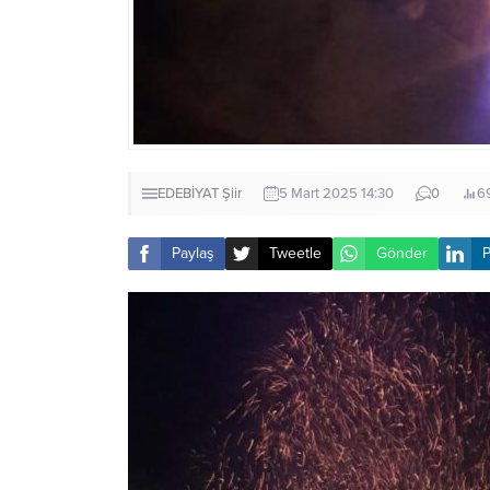
EDEBİYAT
Şiir
5 Mart 2025 14:30
0
6
Paylaş
Tweetle
Gönder
P