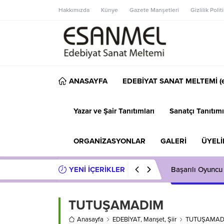
Hakkımızda
Künye
Gazete Manşetleri
Gizlilik Polit
ANASAYFA
EDEBİYAT SANAT MELTEMİ (e
Yazar ve Şair Tanıtımları
Sanatçı Tanıtımı
ORGANİZASYONLAR
GALERİ
ÜYELİ
YENİ İÇERİKLER
Başarılı Oyuncu
TUTUŞAMADIM
Anasayfa
EDEBİYAT
,
Manşet
,
Şiir
TUTUŞAMAD