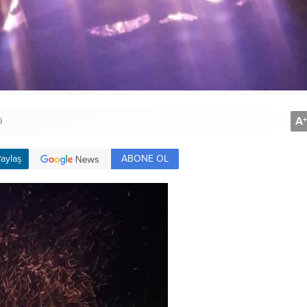
A
+
9
ABONE OL
aylaş