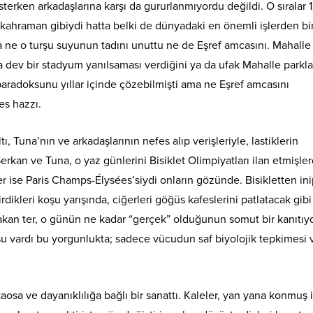
sterken arkadaşlarına karşı da gururlanmıyordu değildi. O sıralar 
 kahraman gibiydi hatta belki de dünyadaki en önemli işlerden bir
ne o turşu suyunun tadını unuttu ne de Eşref amcasını. Mahalle
a dev bir stadyum yanılsaması verdiğini ya da ufak Mahalle parkla
aradoksunu yıllar içinde çözebilmişti ama ne Eşref amcasını
es hazzı.
 Tuna’nın ve arkadaşlarının nefes alıp verişleriyle, lastiklerin
Serkan ve Tuna, o yaz günlerini Bisiklet Olimpiyatları ilan etmişler
 ise Paris Champs-Élysées’siydi onların gözünde. Bisikletten ini
dikleri koşu yarışında, ciğerleri göğüs kafeslerini patlatacak gibi
akan ter, o günün ne kadar “gerçek” olduğunun somut bir kanıtıy
tuşu vardı bu yorgunlukta; sadece vücudun saf biyolojik tepkimesi 
a ve dayanıklılığa bağlı bir sanattı. Kaleler, yan yana konmuş i