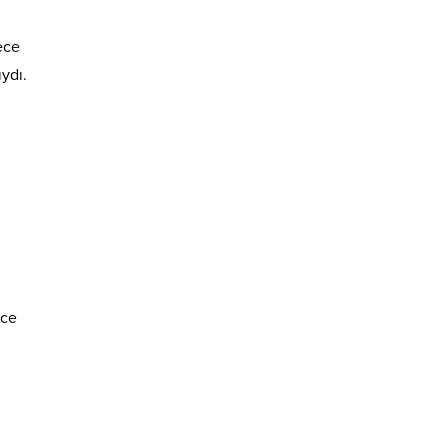
ece
ydı.
ece