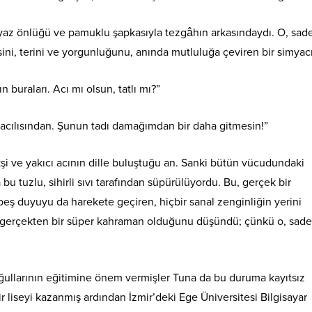
eyaz önlüğü ve pamuklu şapkasıyla tezgâhın arkasındaydı. O, sad
ini, terini ve yorgunluğunu, anında mutluluğa çeviren bir simyacı
uraları. Acı mı olsun, tatlı mı?”
 acılısından. Şunun tadı damağımdan bir daha gitmesin!”
i ve yakıcı acının dille buluştuğu an. Sanki bütün vücudundaki
a bu tuzlu, sihirli sıvı tarafından süpürülüyordu. Bu, gerçek bir
beş duyuyu da harekete geçiren, hiçbir sanal zenginliğin yerini
n gerçekten bir süper kahraman olduğunu düşündü; çünkü o, sad
ğullarının eğitimine önem vermişler Tuna da bu duruma kayıtsız
 liseyi kazanmış ardından İzmir’deki Ege Üniversitesi Bilgisayar