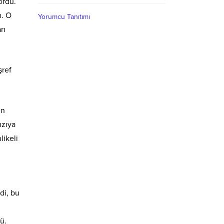
ordu.
ı. O
Yorumcu Tanıtımı
rı
şref
en
ızıya
likeli
di, bu
ü.