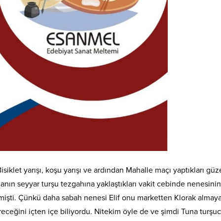
siklet yarışı, koşu yarışı ve ardından Mahalle maçı yaptıkları güze
canın seyyar turşu tezgahına yaklaştıkları vakit cebinde nenesini
emişti. Çünkü daha sabah nenesi Elif onu marketten Klorak almay
receğini içten içe biliyordu. Nitekim öyle de ve şimdi Tuna turşu