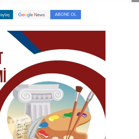
ABONE OL
aylaş