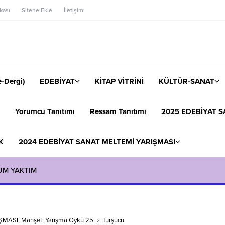
ikası
Sitene Ekle
İletişim
-Dergi)
EDEBİYAT
KİTAP VİTRİNİ
KÜLTÜR-SANAT
Yorumcu Tanıtımı
Ressam Tanıtımı
2025 EDEBİYAT S
K
2024 EDEBİYAT SANAT MELTEMİ YARIŞMASI
UM YAKTIM
IŞMASI
,
Manşet
,
Yarışma Öykü 25
Turşucu