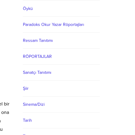
Öykü
Paradoks Okur Yazar Röportajları
Ressam Tanıtımı
RÖPORTAJLAR
Sanatçı Tanıtımı
Şiir
l bir
Sinema/Dizi
n ona
Tarih
a
cu