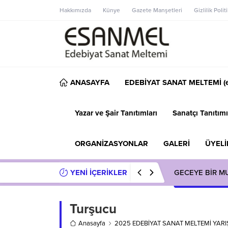
Hakkımızda
Künye
Gazete Manşetleri
Gizlilik Polit
ANASAYFA
EDEBİYAT SANAT MELTEMİ (e
Yazar ve Şair Tanıtımları
Sanatçı Tanıtımı
ORGANİZASYONLAR
GALERİ
ÜYELİ
YENİ İÇERİKLER
GECEYE BİR M
Turşucu
Anasayfa
2025 EDEBİYAT SANAT MELTEMİ YAR