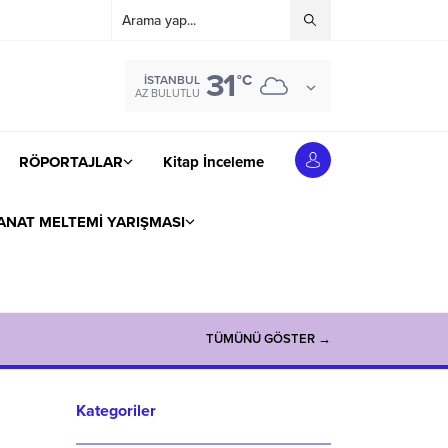
31
°C
İSTANBUL
AZ BULUTLU
RÖPORTAJLAR
Kitap İnceleme
ANAT MELTEMİ YARIŞMASI
TÜMÜNÜ GÖSTER →
Kategoriler