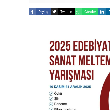
Paylaş
Tweetle
Gönder
P