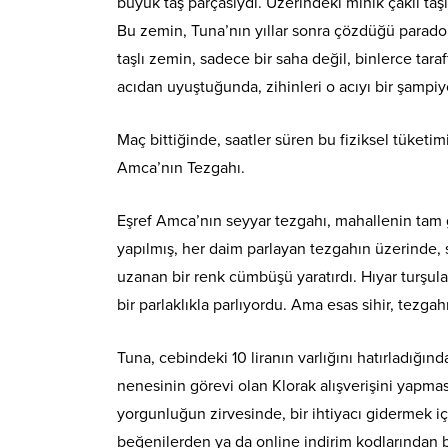
büyük taş parçasıydı. Üzerindeki minik çakıl taşla
Bu zemin, Tuna’nın yıllar sonra çözdüğü paradok
taşlı zemin, sadece bir saha değil, binlerce tar
acıdan uyuştuğunda, zihinleri o acıyı bir şampi
Maç bittiğinde, saatler süren bu fiziksel tüketim
Amca’nın Tezgahı.
Eşref Amca’nın seyyar tezgahı, mahallenin tam 
yapılmış, her daim parlayan tezgahın üzerinde, 
uzanan bir renk cümbüşü yaratırdı. Hıyar turşular
bir parlaklıkla parlıyordu. Ama esas sihir, tezg
Tuna, cebindeki 10 liranın varlığını hatırladığı
nenesinin görevi olan Klorak alışverişini yapmas
yorgunluğun zirvesinde, bir ihtiyacı gidermek iç
beğenilerden ya da online indirim kodlarından b