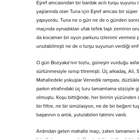
Eşref amcasından bir bardak acılı turşu suyunu i
yaşlarında olan Tuna için Eşref amcası bir süper
yapıyordu. Tuna ne o gün ne de o günden sonra 
maçında oynadıkları ufak tefek taşlı zeminin on
da kocaman bir oyun parkuru izlenimi vermesi p
unutabilmişti ne de o turşu suyunun verdiği enf
O gün Bozyaka’nın tozlu, güneşin vurduğu asfaltı,
sürtünmesiyle ısınıp titremişti. Üç arkadaş, Ali, 
Mahalledeki yokuşlar Venedik rampası, düzlükler
parkın etrafındaki üç turu tamamlama sözüyle gir
olmuştu. Koşu bittiğinde, her birinin yüzünden 
bir filtre, ne bir simülasyon, ne de bir beğeni 
başarının o anlık, yutulabilen tatmini vardı.
Ardından gelen mahalle maçı, zaten tamamen kaos