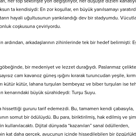
rı, her top sektirişte yön değiştiriyor, her düşüşte dizleri kanatıy
sun ta kendisiydi: En zor koşullar, en büyük yanılsamayı yaratırd
aftarın hayali uğultusunun yankılandığı dev bir stadyumdu. Vücutla
yonluk coşkusuna çeviriyordu.
in ardından, arkadaşlarının zihinlerinde tek bir hedef belirmişti: E
göbeğinde, bir medeniyet ve lezzet durağıydı. Paslanmaz çelikt
sayısız cam kavanoz güneş ışığını kırarak turuncudan yeşile, kırm
ı kütür kütür, lahana turşuları bembeyaz ve biber turşuları ise teh
ahın kenarındaki büyük sürahideydi: Turşu Suyu.
nda hissettiği gururu tarif edemezdi. Bu, tamamen kendi çabasıyla,
ının somut bir ödülüydü. Bu para, biriktirilmiş, hak edilmiş ve şim
in kullanılacaktı. Dijital dünyada “kazanılan” sanal ödüllerden,
in kat daha gerçek, avucunun içinde hissedilebilen bir özgürlükt