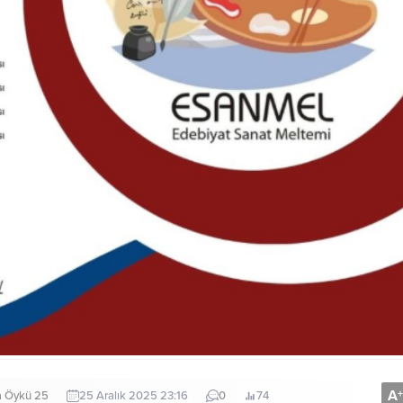
A
+
a Öykü 25
25 Aralık 2025 23:16
0
74