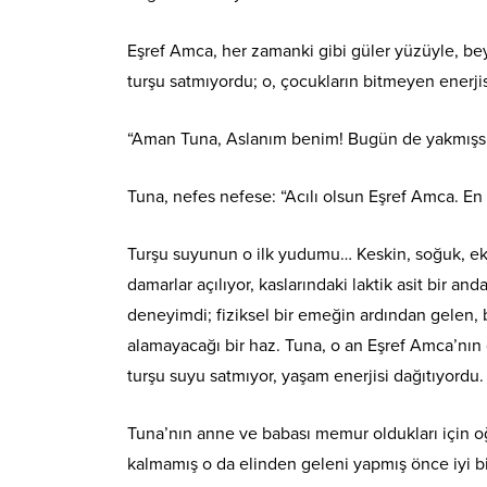
Eşref Amca, her zamanki gibi güler yüzüyle, b
turşu satmıyordu; o, çocukların bitmeyen enerjis
“Aman Tuna, Aslanım benim! Bugün de yakmışsın b
Tuna, nefes nefese: “Acılı olsun Eşref Amca. En
Turşu suyunun o ilk yudumu… Keskin, soğuk, ekş
damarlar açılıyor, kaslarındaki laktik asit bir and
deneyimdi; fiziksel bir emeğin ardından gelen, 
alamayacağı bir haz. Tuna, o an Eşref Amca’nı
turşu suyu satmıyor, yaşam enerjisi dağıtıyordu.
Tuna’nın anne ve babası memur oldukları için o
kalmamış o da elinden geleni yapmış önce iyi bir