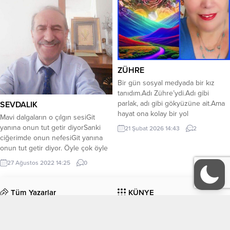
konuyu ve arkadaşlarının , aile
üyelerinin ,ve sosyal çevrede dile
getirip eşini...
ZÜHRE
Bir gün sosyal medyada bir kız
tanıdım.Adı Zühre’ydi.Adı gibi
parlak, adı gibi gökyüzüne ait.Ama
SEVDALIK
hayat ona kolay bir yol
Mavi dalgaların o çılgın sesiGit
çizmemişti.Zühre engelliydi.Fakat
yanına onun tut getir diyorSanki
21 Şubat 2026 14:43
2
bedenine konan sınırlar, ruhuna
ciğerimde onun nefesiGit yanına
asla konamamıştı.İçinde dimdik bir
onun tut getir diyor. Öyle çok öyle
hayat mücadelesi taşıyordu.Ben
çok özledim onuKalbimle tanıştı
27 Ağustos 2022 14:25
0
Facebook tarafından cezalı
sözledim onuGönlümün içine
olduğum günlerde, videolarımı
gizledim onuGit yanına onun tut
opaylaştı.“İyi ki varsın” der gibi,
getir diyor. Aklımda fikrimde her an
Tüm Yazarlar
KÜNYE
sessizce.İnsanların fotoğraflarına
yanımdaSaniyem salisem her bir
Atatürk resimleri ekleyerek
anımdaDamarımda gezen deli
ekmeğini kazanıyor.Oturduğu...
İletişim
kanımdaGit yanına onun tut...