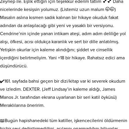
Zeynep ile. Eşlik ettiğin için teşekkür ederim tatlım 💕💕 Daha
nicelerinde kesişsin yolumuz. (Listemiz uzun malum 🤭🤭)
Masalın aslına kısmen sadık kalınan bir hikaye okuduk fakat
adından da anlaşılacağı gibi yeni ve yasaklı bir versiyonu.
Cendrine’nin içinde yanan intikam ateşi, adım adım deliliğe yol
alışı, öfkesi, acısı oldukça karanlık ve sert bir dille anlatılmış.
Yetişkin okurlar için kaleme alındığını; şiddet ve cinsellik
içerdiğini belirtmeliyim. Yani +18 bir hikaye. Rahatsız edici ama
düşündürücü.
✔️161. sayfada bahsi geçen bir dizi/kitap var ki severek okudum
ve izledim. DEXTER. (Jeff Lindsay’in kaleme aldığı, James
Manos Jr. tarafından ekrana uyarlanan bir seri katil öyküsü)
Meraklılarına öneririm.
📖Bugün hapishanedeki tüm katiller, işkencecilerini öldürmenin
hiçbir şeyi değiştirmediğini, acılarını onarmadığını biliyorlar.