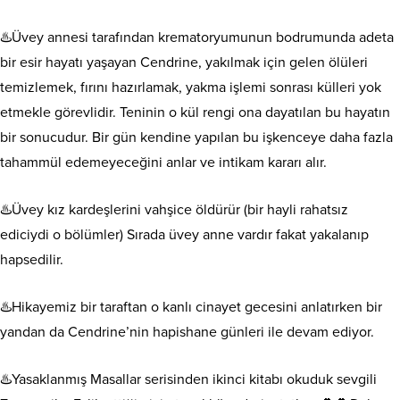
♨️Üvey annesi tarafından krematoryumunun bodrumunda adeta
bir esir hayatı yaşayan Cendrine, yakılmak için gelen ölüleri
temizlemek, fırını hazırlamak, yakma işlemi sonrası külleri yok
etmekle görevlidir. Teninin o kül rengi ona dayatılan bu hayatın
bir sonucudur. Bir gün kendine yapılan bu işkenceye daha fazla
tahammül edemeyeceğini anlar ve intikam kararı alır.
♨️Üvey kız kardeşlerini vahşice öldürür (bir hayli rahatsız
ediciydi o bölümler) Sırada üvey anne vardır fakat yakalanıp
hapsedilir.
♨️Hikayemiz bir taraftan o kanlı cinayet gecesini anlatırken bir
yandan da Cendrine’nin hapishane günleri ile devam ediyor.
♨️Yasaklanmış Masallar serisinden ikinci kitabı okuduk sevgili