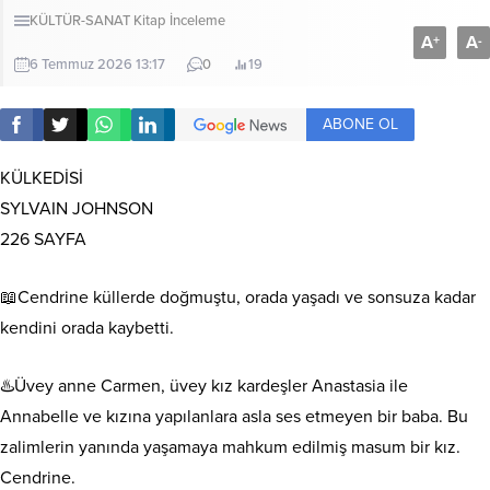
KÜLTÜR-SANAT
Kitap İnceleme
A
A
+
-
6 Temmuz 2026 13:17
0
19
ABONE OL
KÜLKEDİSİ
SYLVAIN JOHNSON
226 SAYFA
📖Cendrine küllerde doğmuştu, orada yaşadı ve sonsuza kadar
kendini orada kaybetti.
♨️Üvey anne Carmen, üvey kız kardeşler Anastasia ile
Annabelle ve kızına yapılanlara asla ses etmeyen bir baba. Bu
zalimlerin yanında yaşamaya mahkum edilmiş masum bir kız.
Cendrine.