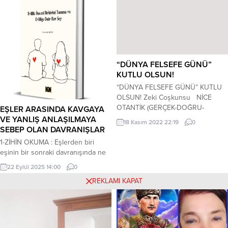
değildi. Peki neden kültürümüz
dururken, dışarıdan konserve
edilmiş kültürlerle kafamızı
donatıyoruz? Açıkçası dışarıdan
sağladığımız kültürlerle...
“DÜNYA FELSEFE GÜNÜ”
KUTLU OLSUN!
“DÜNYA FELSEFE GÜNÜ” KUTLU
OLSUN! Zeki Coşkunsu NİCE
OTANTİK (GERÇEK-DOĞRU-
EŞLER ARASINDA KAVGAYA
GÜVENİLİR-ÖZGÜN) LOJİK-
VE YANLIŞ ANLAŞILMAYA
18 Kasım 2022 22:19
0
POZİTİVİST(MANTIKSAL OLGUCU)
SEBEP OLAN DAVRANIŞLAR
& LOJİK AMPİRİST(MANTIKSAL
1-ZİHİN OKUMA : Eşlerden biri
DENEYCİ) FİLOZOFİK(FELSEFÎ)
eşinin bir sonraki davranışında ne
YILLARA… “Bugün biz felsefecilerin
olacağını kendine göre tanımlar
22 Eylül 2025 14:00
0
günüymüş. Ne güzel. Her mesleğin
kendine göre zihninde kurar ve
bir günü var bizimki de olsun. Ne
REKLAMI KAPAT
ona göre eşini yargılar ve ne
var ki, herkes felsefeci veya biraz
düşündüğünü kendi zihin
felsefeci. Sorunlarımız o kadar çok
yorumlarıyla dile getirir. 2-KÜÇÜK
ki, felsefeci bile çözemez. Her...
DÜŞÜRÜCÜ KELİMELER
KULLANMAK: Eşinin hassas olduğu