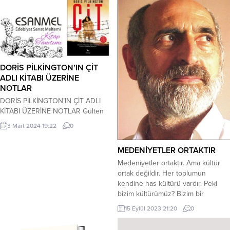
DORİS PİLKİNGTON’IN ÇİT
ADLI KİTABI ÜZERİNE
NOTLAR
DORİS PİLKİNGTON’IN ÇİT ADLI
KİTABI ÜZERİNE NOTLAR Gülten
Türkel … “Özgürlüğünüz için
3 Mart 2024 19:22
0
nereye kadar gidebilirsiniz?Evet
sınırınız, dayanma gücünüz nereye
MEDENİYETLER ORTAKTIR
kadar?” diye sorsam her birinizden
farklı sesler gelir. Ya yaşlarınız
Medeniyetler ortaktır. Ama kültür
12,9,7 yaşlarında olsa… Size
ortak değildir. Her toplumun
konusu, yaşanmış hayat hikayesi
kendine has kültürü vardır. Peki
olan bir kitaptan bahsedeceğim.
bizim kültürümüz? Bizim bir
Tarihte Avustralya’nın İngilizlerce
kültürümüz var mı? Tabi ki her
15 Eylül 2023 21:20
0
keşfedilip istila edildiği zamanlarda
toplum gibi bizim de bir kültürümüz
İngilizler batı Avustralya...
vardı. Var olan kültürümüz de kötü