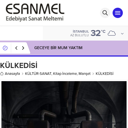
32
°C
İSTANBUL
AZ BULUTLU
GECEYE BİR MUM YAKTIM
KÜLKEDİSİ
Anasayfa
KÜLTÜR-SANAT
,
Kitap İnceleme
,
Manşet
KÜLKEDİSİ