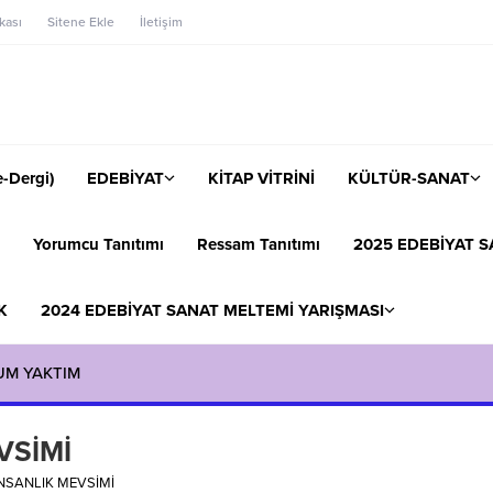
ikası
Sitene Ekle
İletişim
-Dergi)
EDEBİYAT
KİTAP VİTRİNİ
KÜLTÜR-SANAT
Yorumcu Tanıtımı
Ressam Tanıtımı
2025 EDEBİYAT S
K
2024 EDEBİYAT SANAT MELTEMİ YARIŞMASI
UM YAKTIM
VSİMİ
NSANLIK MEVSİMİ