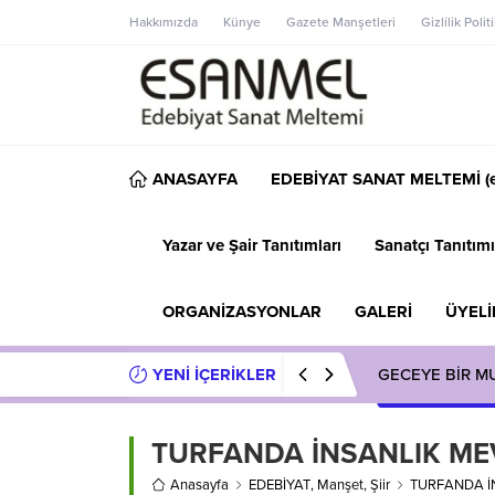
Hakkımızda
Künye
Gazete Manşetleri
Gizlilik Polit
ANASAYFA
EDEBİYAT SANAT MELTEMİ (e
Yazar ve Şair Tanıtımları
Sanatçı Tanıtımı
ORGANİZASYONLAR
GALERİ
ÜYELİ
YENİ İÇERİKLER
GECEYE BİR M
TURFANDA İNSANLIK ME
Anasayfa
EDEBİYAT
,
Manşet
,
Şiir
TURFANDA İ