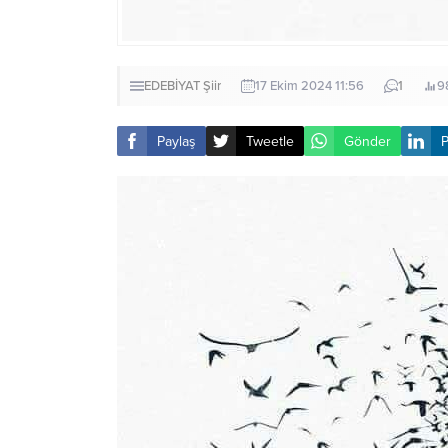
EDEBİYAT
Şiir
17 Ekim 2024 11:56
1
9
Paylaş
Tweetle
Gönder
P