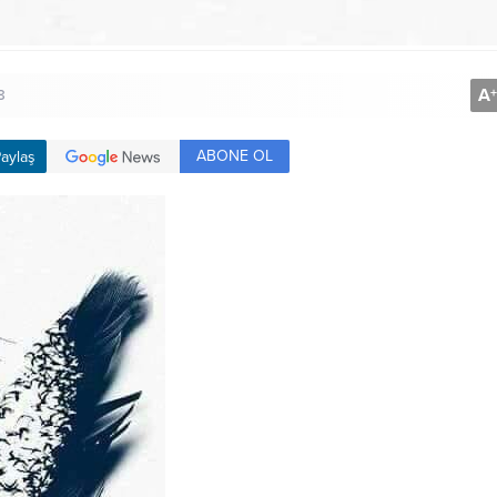
A
+
8
ABONE OL
aylaş