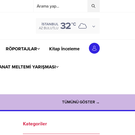
32
°C
İSTANBUL
AZ BULUTLU
RÖPORTAJLAR
Kitap İnceleme
ANAT MELTEMİ YARIŞMASI
TÜMÜNÜ GÖSTER →
Kategoriler