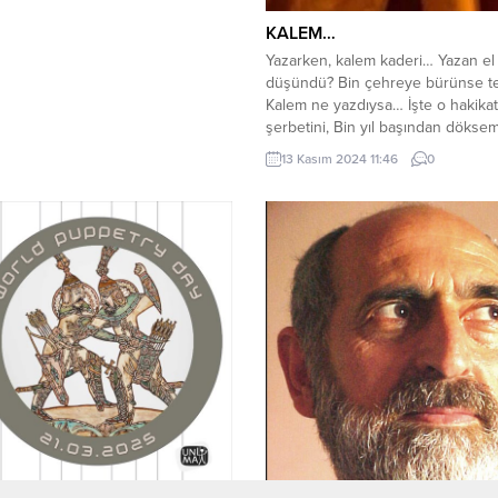
KALEM…
Yazarken, kalem kaderi… Yazan el
düşündü? Bin çehreye bürünse t
Kalem ne yazdıysa… İşte o hakikat
şerbetini, Bin yıl başından döksem
Dudaklarını, dudaklarıma mühür 
13 Kasım 2024 11:46
0
Nefesi…Nefesimde yaşasan … Kır
kadehleri , Sunakları yıkıp … Tanrı
kaleminden …Kaderi değil… Gözler
resmini yapsam. Sonra, avucuma 
doldurup… Savursam...