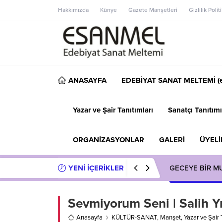
Hakkımızda
Künye
Gazete Manşetleri
Gizlilik Polit
ANASAYFA
EDEBİYAT SANAT MELTEMİ (e
Yazar ve Şair Tanıtımları
Sanatçı Tanıtımı
ORGANİZASYONLAR
GALERİ
ÜYELİ
YENİ İÇERİKLER
GECEYE BİR M
Sevmiyorum Seni | Salih Y
Anasayfa
KÜLTÜR-SANAT
,
Manşet
,
Yazar ve Şair 