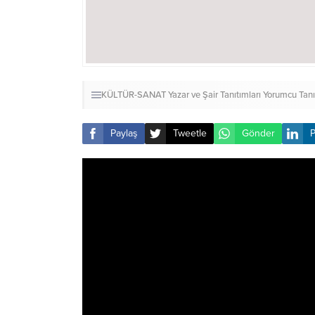
KÜLTÜR-SANAT
Yazar ve Şair Tanıtımları
Yorumcu Tanı
Paylaş
Tweetle
Gönder
P