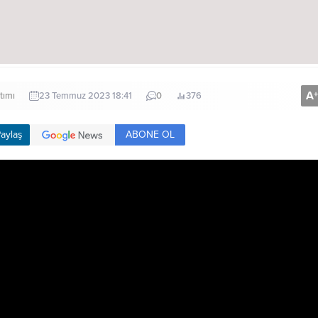
A
+
tımı
23 Temmuz 2023 18:41
0
376
ABONE OL
aylaş