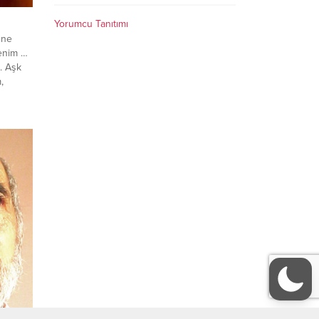
Yorumcu Tanıtımı
 ne
enim …
. Aşk
,
vurup…
ıp tüm
nın
inin
rüzgar