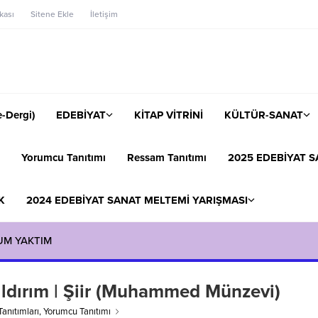
ikası
Sitene Ekle
İletişim
-Dergi)
EDEBİYAT
KİTAP VİTRİNİ
KÜLTÜR-SANAT
Yorumcu Tanıtımı
Ressam Tanıtımı
2025 EDEBİYAT S
K
2024 EDEBİYAT SANAT MELTEMİ YARIŞMASI
UM YAKTIM
ıldırım | Şiir (Muhammed Münzevi)
Tanıtımları
,
Yorumcu Tanıtımı