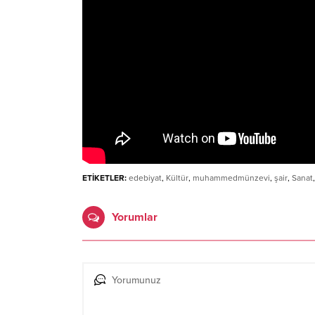
ETİKETLER:
edebiyat
,
Kültür
,
muhammedmünzevi
,
şair
,
Sanat
Yorumlar