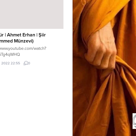
ür | Ahmet Erhan | Şiir
mmed Münzevi)
//www.youtube.com/watch?
6Tg4qWHQ
ül 2022 22:55
0