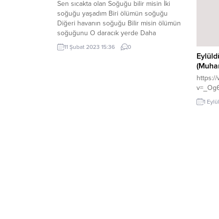
Sen sıcakta olan Soğuğu bilir misin İki
soğuğu yaşadım Biri ölümün soğuğu
Diğeri havanın soğuğu Bilir misin ölümün
soğuğunu O daracık yerde Daha
ölmeden mezarı yaşadım Hep bağırdım
11 Şubat 2023 15:36
0
Beni duyan var mı? diye O anda geçmişi
Eylüld
yaşadım Kendi kendimle konuştum
(Muha
Ölüme teslim olmadım Açlığı susuzluğu
https:
Gecenin ta kendisini yaşadım Hep...
v=_Og
1 Eyl