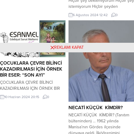
Hiçbir şey beklemiyorum Hiçbir şey
olsa böyle de onları taş tabletler
istemiyorum Hiçbir şeyden
misali kağıtlara tırnaklarıyla kanaya
korkmuyorum Özgürüm ben
6 Ağustos 2024 12:42
0
kanaya, o...
Kanatır Cezaevi’ndeki kadın
mahkumlarla ilgili bir araştırma
sırasında yolları kesişir Firdevs ve
Mısırlı feminist yazar El Seddavi’nin.
Öylesine etkilenir ki bu idam
REKLAMI KAPAT
mahkumu kadından, hikayesini
öğrenip kaleme almaya karar verir.
Önceleri...
ÇOCUKLARA ÇEVRE BİLİNCİ
KAZADIRILMASI İÇİN ÖRNEK
BİR ESER: “SON AYI”
ÇOCUKLARA ÇEVRE BİLİNCİ
KAZADIRILMASI İÇİN ÖRNEK BİR
ESER: “SON AYI” Dr. Sibel ÇELİKEL
10 Haziran 2024 20:15
0
… Çocuk yazarların eserlerinin
edebiyat tarihinde ayrı bir önemi
NECATİ KÜÇÜK KİMDİR?
olması gerektiğine inanıyorum
NECATİ KÜÇÜK KİMDİR? (Tanıtım
çünkü çocuklar yetişkinler gibi belli
bülteninden) … 1962 yılında
başlı düşünme kalıplarına sahip
Manisa’nın Gördes ilçesinde
değildir. Onların hayalleri
dünyaya geldi. İlköğrenimini