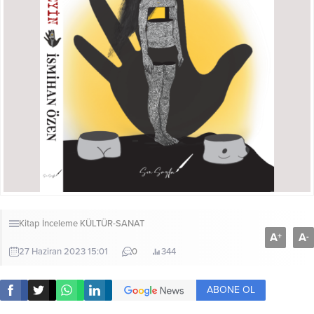
Kitap İnceleme
KÜLTÜR-SANAT
A
A
+
-
27 Haziran 2023 15:01
0
344
ABONE OL