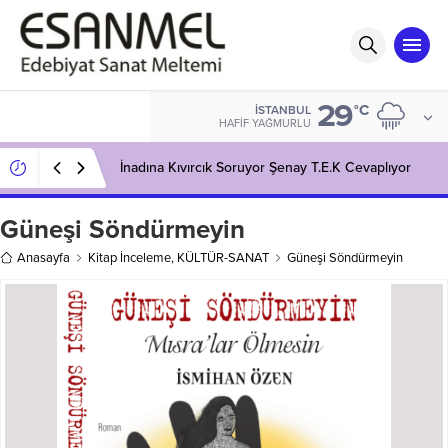
29
°C
İSTANBUL
HAFIF YAĞMURLU
İnadına Kıvırcık Soruyor Şenay T.E.K Cevaplıyor
Güneşi Söndürmeyin
Anasayfa
Kitap İnceleme
,
KÜLTÜR-SANAT
Güneşi Söndürmeyin