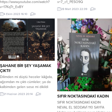
https://www.youtube.com/watch?
v=7_c1_PESO9Q
v=17KqTt_ExBY
28 Mart 2023 22:39
0
4 Ekim 2023 16:10
0
ŞAHANE BİR ŞEY YAŞAMAK
ÇIKTI!
Dilimden mi düştü heceler kâğıda,
ağzımdan mı çıktı cümleler; ya da
kalbimden gelen sese mi dikildi
kulaklarım? Anlamaya çalıştığım ya
21 Haziran 2023 20:14
0
SIFIR NOKTASINDAKİ KADIN
da hissettiğim bu şeyler; sözler
midir yazdıklarım, kelimeler,
SIFIR NOKTASINDAKİ KADIN
kavramlar, heceler, harfler, tekrarsız
NEVAL EL SEDDAVİ 110 SAYFA
ve tekrar eden sesler… Öyle de