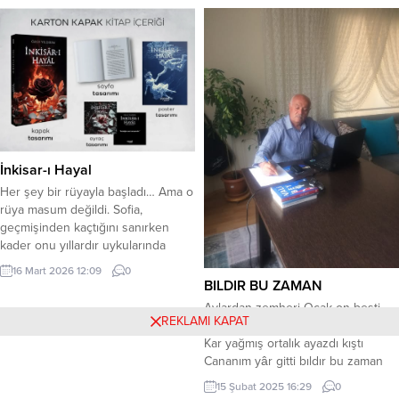
kuralım, ateş yakalım düşlere. Çalsa
kökünü sessizlikten alır. Sessizlik,...
da çıngırak, umursamayalım bence,
Tuttuk tuttuk, Olmadı biz orkinos
olalım. Günü açarken bir kutlu el,
Güvercin yumurtası aşıralım kartal
yuvalarından, Boyalara katıp şeker,
Elvan renge boyayalım teker...
İnkisar-ı Hayal
Her şey bir rüyayla başladı… Ama o
rüya masum değildi. Sofia,
geçmişinden kaçtığını sanırken
kader onu yıllardır uykularında
gördüğü adamla yüz yüze getirir.
16 Mart 2026 12:09
0
Serhat Kadıoğlu… Adı, Mardin’in
BILDIR BU ZAMAN
sertliğiyle anılan bir adam. Bu
Aylardan zemheri Ocak on beşti
karşılaşma bir başlangıç değil;
REKLAMI KAPAT
Canımdan can gitti bıldır bu zaman
gömülmüş sırların, yarım kalmış
Kar yağmış ortalık ayazdı kıştı
kaderlerin uyanışıdır. Sofia’nın
Cananım yâr gitti bıldır bu zaman
geçmişi kadar bedeni de ona
Ayrılık yelini erken estirdin Çekildim
15 Şubat 2025 16:29
0
sınırlar çizerken,...
köşeye beni küstürdün Bülbül gibi