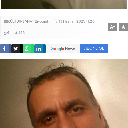
KÜLTÜR-SANAT
Biyografi
13 Haziran 2025 11:20
A
A
+
-
1
183
ABONE OL