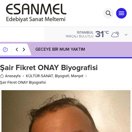
31
°C
İSTANBUL
PARÇALI BULUTLU
GECEYE BİR MUM YAKTIM
Şair Fikret ONAY Biyografisi
Anasayfa
KÜLTÜR-SANAT
,
Biyografi
,
Manşet
Şair Fikret ONAY Biyografisi