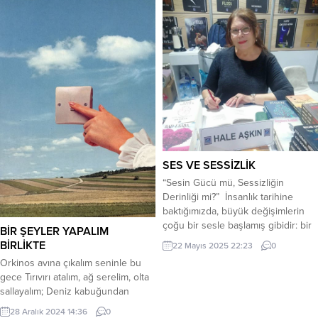
SES VE SESSİZLİK
“Sesin Gücü mü, Sessizliğin
Derinliği mi?” İnsanlık tarihine
baktığımızda, büyük değişimlerin
çoğu bir sesle başlamış gibidir: bir
BİR ŞEYLER YAPALIM
konuşma, bir haykırış, bir şiir…
BİRLİKTE
22 Mayıs 2025 22:23
0
Fakat o sesin arkasında, çoğu
Orkinos avına çıkalım seninle bu
zaman uzun bir sessiz bekleyiş
gece Tırıvırı atalım, ağ serelim, olta
vardır. O söz, suskun geçen yılların,
sallayalım; Deniz kabuğundan
içe atılmış düşüncelerin, derin
kolyeler takalım yengeçlere, Çadır
acıların meyvesidir. Yani ses,
28 Aralık 2024 14:36
0