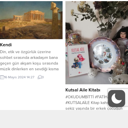
şakır idim susturdun Bağımdan gül
gitti bıldır bu zaman Eksilmedi
senden kalan çoklarım Saçlarını bir
sır gibi saklarım...
Kendi
Din, etik ve özgürlük üzerine
sohbet sırasında arkadaşım bana
geçen gün akşam koşu sırasında
müzik dinlerken en sevdiği kısma
denk gelince ve birkaç gündür
16 Mayıs 2024 14:27
0
antidepresan ilaçlarının da onu iyi
hissettirmeye başladığını
Kutsal Aile Kitabı
düşünmesiyle birden koşu
#OKUDUMBİTTİ #FATİHALTINÖZ
temposunu arttırmaya başladığını
#KUTSALAİLE Kitap kahramanı,
ve hayata olan inancını, sevincini
sekiz yaşında bir erkek çocuğun
tekrar bulduğunu söyledi.
babası, hazine avukatı eşi, yaşadığı
Devamında aslında özgür olduğunu
kiralık evi, gözü gibi baktığı ikinci el
ve...
15 Nisan 2024 12:59
0
arabası, zampara babası, paragöz