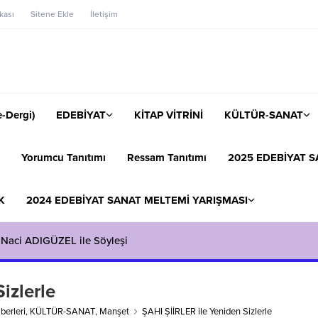
ikası
Sitene Ekle
İletişim
-Dergi)
EDEBİYAT
KİTAP VİTRİNİ
KÜLTÜR-SANAT
Yorumcu Tanıtımı
Ressam Tanıtımı
2025 EDEBİYAT S
K
2024 EDEBİYAT SANAT MELTEMİ YARIŞMASI
 Naci ADIGÜZEL ile Söyleşi
izlerle
berleri
,
KÜLTÜR-SANAT
,
Manşet
ŞAHI ŞİİRLER ile Yeniden Sizlerle