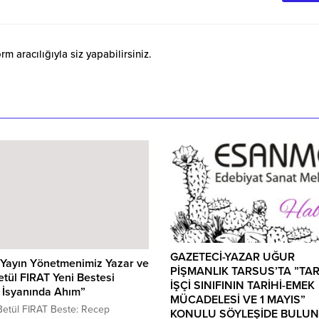
 aracılığıyla siz yapabilirsiniz.
GAZETECİ-YAZAR UĞUR
 Yayın Yönetmenimiz Yazar ve
PİŞMANLIK TARSUS’TA ”TA
etül FIRAT Yeni Bestesi
İŞÇİ SINIFININ TARİHİ-EMEK
 İsyanında Ahım”
MÜCADELESİ VE 1 MAYIS”
Betül FIRAT Beste: Recep
KONULU SÖYLEŞİDE BULU