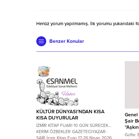
Henüz yorum yapılmamış. İlk yorumu yukarıdaki form
Benzer Konular
KÜLTÜR DÜNYASI’NDAN KISA
Genel
KISA DUYURULAR
Şair B
İZMİR KİTAP FUARI 10 GÜN SÜRECEK…
“Aşkın
KERİM ÖZBEKLER GAZETECİ-YAZAR-
Güfte: 
ŞAİR İzmir Kitap Fuarı 17-26 Nisan 2026