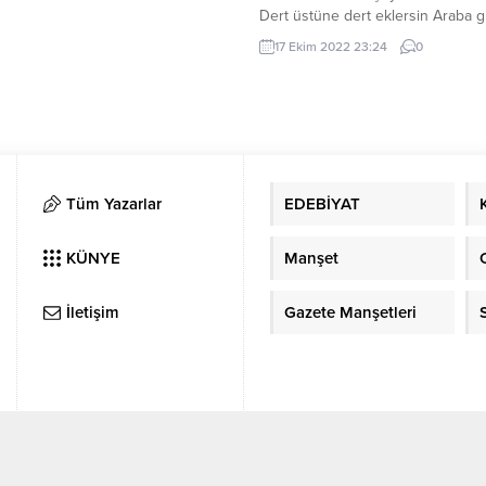
Dert üstüne dert eklersin Araba g
teklersin Bunlar sana hak Ramaz
17 Ekim 2022 23:24
0
kaldın evde kaldın Sen kimleri ör
aldın Boşa hayallere daldın Bir si
Ramazan Alparslan der ki darılma
yastıklara sarılma Biliyorum...
Tüm Yazarlar
EDEBİYAT
KÜNYE
Manşet
İletişim
Gazete Manşetleri
Edebiyat Sanat Meltemi © 2023 - Web Tasarım & Hosting
YD Web