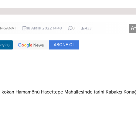
A
+
R-SANAT
18 Aralık 2022 14:48
0
433
ABONE OL
aylaş
nat kokan Hamamönü Hacettepe Mahallesinde tarihi Kabakçı Kona