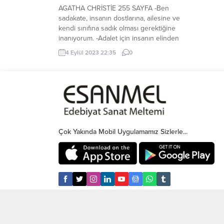
AGATHA CHRİSTİE 255 SAYFA -Ben
sadakate, insanın dostlarına, ailesine ve
kendi sınıfına sadık olması gerektiğine
inanıyorum. -Adalet için insanın elinden
geleni yapması gerektiğine inanmıyor
4 Eylül 2023 22:35
0
musunuz? -Ben bu olayda adaletin yerine
geldiğine inanıyorum. Gece yarısından
sonra artan şiddetli kar yağışı ve tipi
nedeniyle meşhur Doğu Ekspresi yoluna
devam edemeyerek duraklar. Lüks...
Çok Yakında Mobil Uygulamamız Sizlerle...