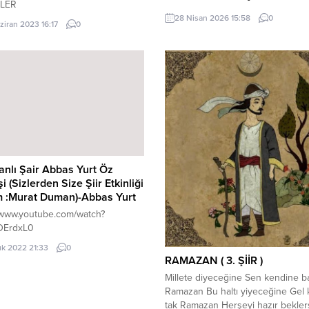
LER
KERİM ÖZBEKLERGAZETECİ-YAZA
28 Nisan 2026 15:58
0
ziran 2023 16:17
0
29 Nisan 2026 Çarşamba günü, sa
17.30’da; Tadeka Binası-St. Paul 
Bitişiği, Kızılmurat, St. Paul Myd. Ç
A 33400 Tarsus-Mersin Tel.0-537
46 adresinde, Çağdaş Yaşamı
Destekleme Derneği (ÇYDD) Tars
Şubesi yöneticilerinin organize ett
etkinlik sırasında Aratos Dergisi S
Gazeteci-Yazar Uğur Pişmanlık ”T
işçi sınıfının tarihi-Emek mücadelesi
anlı Şair Abbas Yurt Öz
i (Sizlerden Size Şiir Etkinliği
 :Murat Duman)-Abbas Yurt
//www.youtube.com/watch?
DErdxL0
lık 2022 21:33
0
RAMAZAN ( 3. ŞİİR )
Millete diyeceğine Sen kendine b
Ramazan Bu haltı yiyeceğine Gel 
tak Ramazan Herşeyi hazır bekler