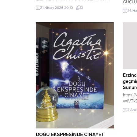
GÜÇLÜ
tarihleri arasında eski İzmir
21 Nisan 2026 20:10
0
26 Ha
Enternasyonel Fuarı içinde açılacak ve 10
gün sürecek, bir çok yazar ve şair bu
fuarda yer alacak. Söyleşiler-şiir
dinletileri-imza günleri-sergiler-paneller
yapılacak, yeni fuar İzmir’in Gaziemir
İlçesine 10 kilometre uzaklıkta olduğu
için...
Erzinc
geçmiş
Sunum
https:
v=IVTk
2 Ara
DOĞU EKSPRESİNDE CİNAYET