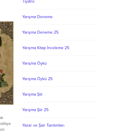
Tiyatro
R-ŞAİR
at.
Kuyusu
Yarışma Deneme
k. No.8-
-366 96
Yarışma Deneme 25
us
iği
Yarışma Kitap İnceleme 25
ahibi-
arsus
Yarışma Öykü
 ve 1...
Yarışma Öykü 25
Yarışma Şiir
Yarışma Şiir 25
ak
kafaya
Yazar ve Şair Tanıtımları
sin