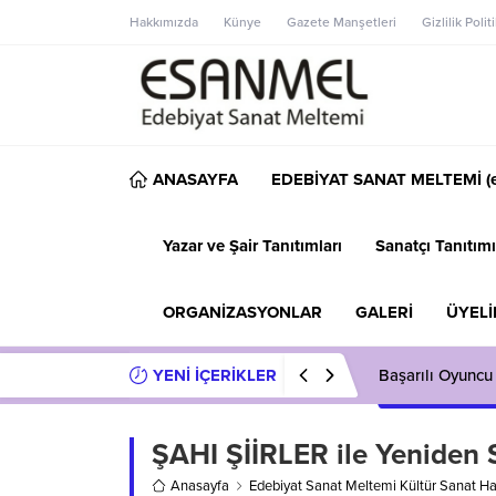
Hakkımızda
Künye
Gazete Manşetleri
Gizlilik Polit
ANASAYFA
EDEBİYAT SANAT MELTEMİ (e
Yazar ve Şair Tanıtımları
Sanatçı Tanıtımı
ORGANİZASYONLAR
GALERİ
ÜYELİ
YENİ İÇERİKLER
Başarılı Oyuncu
ŞAHI ŞİİRLER ile Yeniden S
Anasayfa
Edebiyat Sanat Meltemi Kültür Sanat Ha