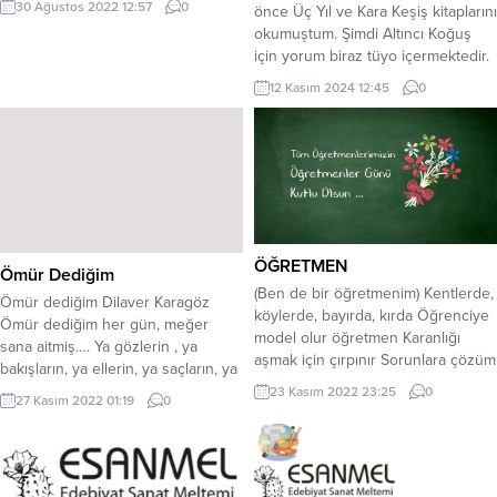
30 Ağustos 2022 12:57
0
önce Üç Yıl ve Kara Keşiş kitaplarını
dokuz yüz yirmi bir Mart İnönü
okumuştum. Şimdi Altıncı Koğuş
ovasındaİnsanın iflahını kesen buz
için yorum biraz tüyo içermektedir.
ortasında Ethem çavuş üşümüş
Saygın ve hali vakti yerinde olan bir
soğuktan titriyorduKızgın mermi
12 Kasım 2024 12:45
0
memur olan Ivan Dimitriç
kovanı elini yakıyordu O savaş
Gromov’un hayli trajik bir geçmişi
yıllarıydı yoksulluk kol
vardır. Sonradan üstüne yapışan
geziyorToplanan...
takip edilme takıntısı dolayısıyla akıl
hastanesine kapatılır. Doktor
Andrey Yefimiç’in...
ÖĞRETMEN
Ömür Dediğim
(Ben de bir öğretmenim) Kentlerde,
Ömür dediğim Dilaver Karagöz
köylerde, bayırda, kırda Öğrenciye
Ömür dediğim her gün, meğer
model olur öğretmen Karanlığı
sana aitmiş…. Ya gözlerin , ya
aşmak için çırpınır Sorunlara çözüm
bakışların, ya ellerin, ya saçların, ya
bulur öğretmen *** Sevgisi altındır
sözlerin, ya da gülüşlerin… Bir gün
23 Kasım 2022 23:25
0
27 Kasım 2022 01:19
0
yirmi dört ayar Öğrenciyi adam
de benim olsun dedim,
yerine koyar Cehaleti yener yeşile
ağlayışlarına teslim oldum. Henüz
boyar Hedefine er geç varır
Şair Dilaver Karagöz
öğretmen *** Yardım eder bize
kalem tutarken Canım demem