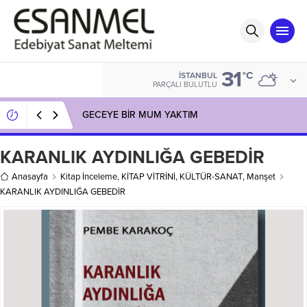
31
°C
İSTANBUL
PARÇALI BULUTLU
GECEYE BİR MUM YAKTIM
KARANLIK AYDINLIĞA GEBEDİR
Anasayfa
Kitap İnceleme
,
KİTAP VİTRİNİ
,
KÜLTÜR-SANAT
,
Manşet
KARANLIK AYDINLIĞA GEBEDİR