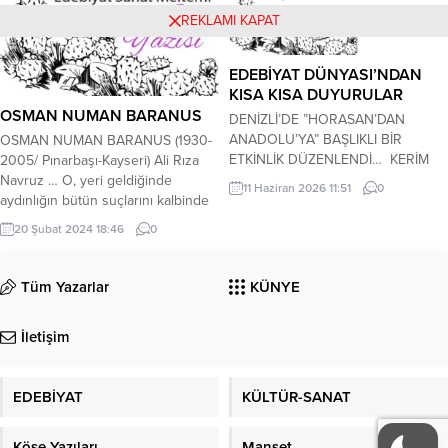
başkasına o varken...
REKLAMI KAPAT
EDEBİYAT DÜNYASI’NDAN
KISA KISA DUYURULAR
OSMAN NUMAN BARANUS
DENİZLİ’DE ”HORASAN’DAN
ANADOLU’YA” BAŞLIKLI BİR
OSMAN NUMAN BARANUS (1930-
ETKİNLİK DÜZENLENDİ… KERİM
2005/ Pınarbaşı-Kayseri) Ali Rıza
ÖZBEKLER GAZETECİ-YAZAR-ŞAİR
Navruz … O, yeri geldiğinde
11 Haziran 2026 11:51
0
11 Haziran 2026 Perşembe günü,
aydınlığın bütün suçlarını kalbinde
saat.18.30’da;Türk Ocakları Denizli
taşıyan, yeri geldiğinde de karanlık
20 Şubat 2024 18:46
0
Şubesi Binası-Denizli adresinde,
gündüzün üzerinde yaşayan bir
”Horasan’dan Anadolu’ya” başlıklı
şairimizdir. Bütün yuvalardan
bir etkinlik düzenlenmiştir.
kovulan yaban güvercini oluşu da
Tüm Yazarlar
KÜNYE
Özbekistan’dan gelen 6
ayrı bir meziyeti olsa gerek! Osman
konuşmacının isimleri aşağıdaki
Numan Baranus şiirlerini Ortadoğu
İletişim
şekildedir. Respublika Maneviyat ve
ve eski Anadolu kültürüyle besler.
Marifet Merkezi’nden Bekzod
Zaman zaman...
Abdirimov. Urgenç Devlet Pedagoji
EDEBİYAT
KÜLTÜR-SANAT
Enstitüsü’nden Umarjon
Xujamuratov, Celaleddin
Mengüberti Vakfı...
Köşe Yazıları
Manşet