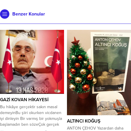
Benzer Konular
GAZİ KOVAN HİKAYESİ
Bu hikâye gerçektir sakın masal
demeyinBu şiiri okurken vicdanen
iyi dinleyin Bir varmış bir yokmuşla
ALTINCI KOĞUŞ
başlamadın ben sözeÇok gerçek
ANTON ÇEHOV Yazardan daha
bir hikâye anlatacağım size bin