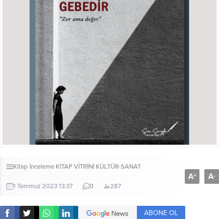
Kitap İnceleme
KİTAP VİTRİNİ
KÜLTÜR-SANAT
A
A
+
-
1 Temmuz 2023 13:37
0
287
ABONE OL