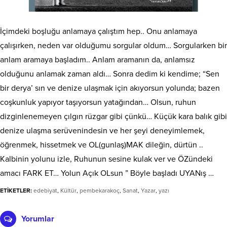
İçimdeki boşluğu anlamaya çalıştım hep.. Onu anlamaya
çalışırken, neden var olduğumu sorgular oldum… Sorgularken bir
anlam aramaya başladım.. Anlam aramanın da, anlamsız
olduğunu anlamak zaman aldı… Sonra dedim ki kendime; “Sen
bir derya’ sın ve denize ulaşmak için akıyorsun yolunda; bazen
coşkunluk yapıyor taşıyorsun yatağından… Olsun, ruhun
dizginlenemeyen çılgın rüzgar gibi çünkü… Küçük kara balık gibi
denize ulaşma serüvenindesin ve her şeyi deneyimlemek,
öğrenmek, hissetmek ve OL(gunlaş)MAK dileğin, dürtün ..
Kalbinin yolunu izle, Ruhunun sesine kulak ver ve ÖZündeki
amacı FARK ET… Yolun Açık OLsun ” Böyle başladı UYANış …
ETİKETLER:
edebiyat
,
Kültür
,
pembekarakoç
,
Sanat
,
Yazar
,
yazı
Yorumlar