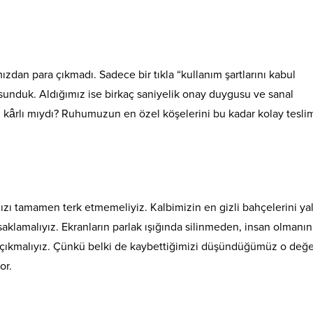
zdan para çıkmadı. Sadece bir tıkla “kullanım şartlarını kabul
sunduk. Aldığımız ise birkaç saniyelik onay duygusu ve sanal
en kârlı mıydı? Ruhumuzun en özel köşelerini bu kadar kolay tesli
mızı tamamen terk etmemeliyiz. Kalbimizin en gizli bahçelerini ya
klamalıyız. Ekranların parlak ışığında silinmeden, insan olmanın
 çıkmalıyız. Çünkü belki de kaybettiğimizi düşündüğümüz o değe
or.