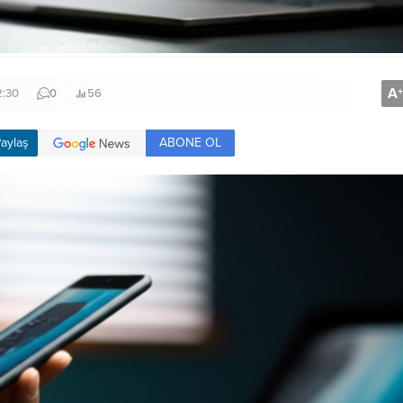
A
+
2:30
0
56
ABONE OL
aylaş