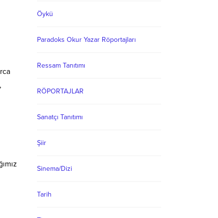
Öykü
Paradoks Okur Yazar Röportajları
n
Ressam Tanıtımı
arca
,
RÖPORTAJLAR
Sanatçı Tanıtımı
Şiir
ığımız
Sinema/Dizi
Tarih