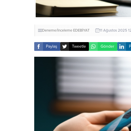
Deneme/İnceleme
EDEBİYAT
11 Ağustos 2025 1
Paylaş
Tweetle
Gönder
P