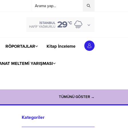
29
°C
İSTANBUL
HAFIF YAĞMURLU
RÖPORTAJLAR
Kitap İnceleme
ANAT MELTEMİ YARIŞMASI
TÜMÜNÜ GÖSTER →
Kategoriler