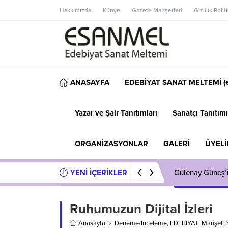
Hakkımızda
Künye
Gazete Manşetleri
Gizlilik Polit
ANASAYFA
EDEBİYAT SANAT MELTEMİ (e
Yazar ve Şair Tanıtımları
Sanatçı Tanıtımı
ORGANİZASYONLAR
GALERİ
ÜYELİ
YENİ İÇERİKLER
Gülenay Güneş’
Ruhumuzun Dijital İzleri
Anasayfa
Deneme/İnceleme
,
EDEBİYAT
,
Manşet