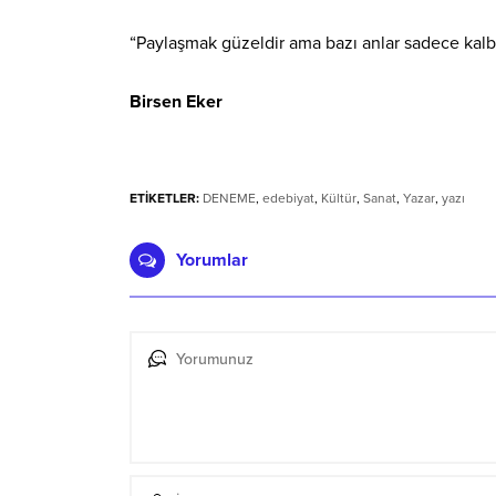
“Paylaşmak güzeldir ama bazı anlar sadece kalbi
Birsen Eker
ETİKETLER:
DENEME
,
edebiyat
,
Kültür
,
Sanat
,
Yazar
,
yazı
Yorumlar