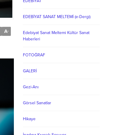
EDEBİYAT
EDEBİYAT SANAT MELTEMİ (e-Dergi)
A
-
Edebiyat Sanat Meltemi Kültür Sanat
Haberleri
FOTOĞRAF
GALERİ
Gezi-Anı
Görsel Sanatlar
Hikaye
İnadına Kıvırcık Soruyor