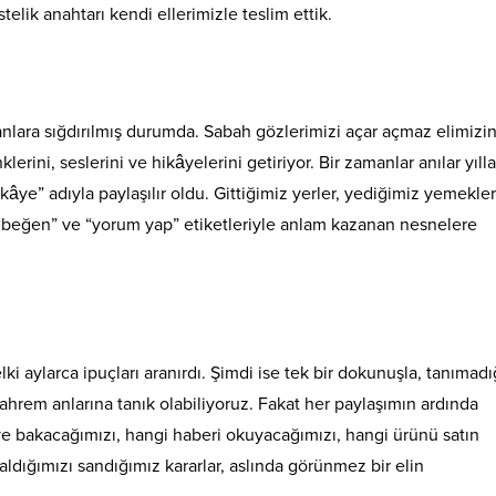
telik anahtarı kendi ellerimizle teslim ettik.
nlara sığdırılmış durumda. Sabah gözlerimizi açar açmaz elimizi
rini, seslerini ve hikâyelerini getiriyor. Bir zamanlar anılar yıll
ikâye” adıyla paylaşılır oldu. Gittiğimiz yerler, yediğimiz yemekler
ş, “beğen” ve “yorum yap” etiketleriyle anlam kazanan nesnelere
ki aylarca ipuçları aranırdı. Şimdi ise tek bir dokunuşla, tanımad
ahrem anlarına tanık olabiliyoruz. Fakat her paylaşımın ardında
eye bakacağımızı, hangi haberi okuyacağımızı, hangi ürünü satın
aldığımızı sandığımız kararlar, aslında görünmez bir elin