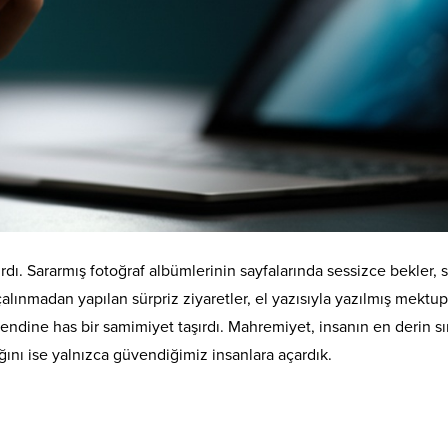
ırdı. Sararmış fotoğraf albümlerinin sayfalarında sessizce bekler,
çalınmadan yapılan sürpriz ziyaretler, el yazısıyla yazılmış mektup
ndine has bir samimiyet taşırdı. Mahremiyet, insanın en derin sır
ğını ise yalnızca güvendiğimiz insanlara açardık.